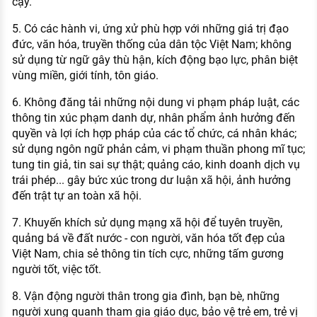
cậy.
5. Có các hành vi, ứng xử phù hợp với những giá trị đạo
đức, văn hóa, truyền thống của dân tộc Việt Nam; không
sử dụng từ ngữ gây thù hận, kích động bạo lực, phân biệt
vùng miền, giới tính, tôn giáo.
6. Không đăng tải những nội dung vi phạm pháp luật, các
thông tin xúc phạm danh dự, nhân phẩm ảnh hưởng đến
quyền và lợi ích hợp pháp của các tổ chức, cá nhân khác;
sử dụng ngôn ngữ phản cảm, vi phạm thuần phong mĩ tục;
tung tin giả, tin sai sự thật; quảng cáo, kinh doanh dịch vụ
trái phép... gây bức xúc trong dư luận xã hội, ảnh hưởng
đến trật tự an toàn xã hội.
7. Khuyến khích sử dụng mạng xã hội để tuyên truyền,
quảng bá về đất nước - con người, văn hóa tốt đẹp của
Việt Nam, chia sẻ thông tin tích cực, những tấm gương
người tốt, việc tốt.
8. Vận động người thân trong gia đình, bạn bè, những
người xung quanh tham gia giáo dục, bảo vệ trẻ em, trẻ vị