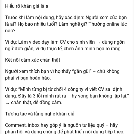
Hiểu rõ khán giả là ai
Trước khi làm nội dung, hãy xác định: Người xem của bạn
là ai? Họ bao nhiêu tuổi? Làm nghề gì? Thường online lúc
nào?
Ví dụ: Làm video dạy làm CV cho sinh viên → dùng ngôn
ngữ đơn giản, ví dụ thực tế, chèn ảnh minh họa rõ ràng.
Kết nối cảm xúc chân thật
Người xem thích bạn vì họ thấy “gần gũi” – chứ không
phải vì bạn hoàn hảo.
Ví dụ: “Mình từng bị từ chối 4 công ty vì viết CV sai định
dạng. Đây là 3 lỗi mình rút ra – hy vọng bạn không lặp lại.”
→ chân thật, dễ đồng cảm.
Tương tác và lắng nghe khán giả
Comment, inbox hay góp ý là nguồn tư liệu quý – hãy
phản hồi và dùng chúng để phát triển nội dung tiếp theo.