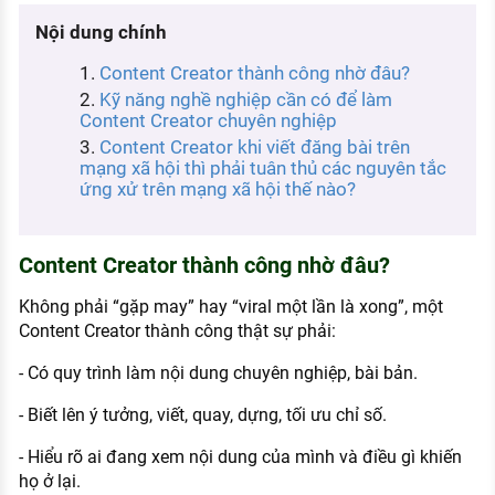
KHÁM PHÁ NGHỀ NGHIỆP
Nội dung chính
Tử vi nghề nghiệp
Content Creator thành công nhờ đâu?
Kỹ năng nghề nghiệp cần có để làm
Kỹ năng nghề nghiệp
Content Creator chuyên nghiệp
HƯỚNG NGHIỆP VIỆC LÀM
Content Creator khi viết đăng bài trên
mạng xã hội thì phải tuân thủ các nguyên tắc
Đặc trưng từng nghề
ứng xử trên mạng xã hội thế nào?
Xu hướng việc làm
Content Creator thành công nhờ đâu?
XÂY DỰNG VÀ PHÁT TRIỂN ĐỘI NGŨ
NHÂN SỰ
Không phải “gặp may” hay “viral một lần là xong”, một
TUYỂN DỤNG VIỆC LÀM
Content Creator thành công thật sự phải:
- Có quy trình làm nội dung chuyên nghiệp, bài bản.
- Biết lên ý tưởng, viết, quay, dựng, tối ưu chỉ số.
- Hiểu rõ ai đang xem nội dung của mình và điều gì khiến
họ ở lại.