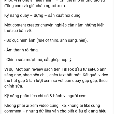
khóc vì không ai hiểu mình.” – Chi tiết nhỏ nhưng tạo sự
đồng cảm và giữ chân người xem.
Kỹ năng quay – dựng – sản xuất nội dung
Một content creator chuyên nghiệp cần nắm những kiến
thức cơ bản về:
- Bố cục hình ảnh (rule of third, ánh sáng, nền).
- Âm thanh rõ ràng.
- Chỉnh sửa mượt mà, cắt ghép hợp lý.
Ví dụ: Một bạn review sách trên TikTok đầu tư set-up ánh
sáng nhẹ, nhạc nền chill, chèn text bắt mắt. Kết quả: video
thu hút gấp 5 lần lượt xem so với bản quay gấp gáp, thiếu
chỉnh sửa.
Kỹ năng phân tích chỉ số & hành vi người xem
Không phải ai xem video cũng like, không ai like cũng
comment – nhưng dữ liệu vẫn cho biết điều gì đang hiệu