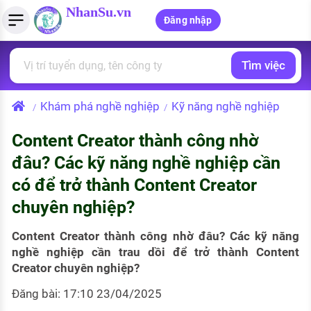
NhanSu.vn
Đăng nhập
Tìm việc
PHÁP LUẬT VIỆT NAM
Tìm việc làm
Quản lý CV
Tính lương Gross - Net
Văn bản pháp luật
Khám phá nghề nghiệp
Kỹ năng nghề nghiệp
/
/
Việc làm ngành luật
Tải CV lên
Tính thuế thu nhập cá nhân
Chính sách mới
Content Creator thành công nhờ
Việc làm lương cao
Tạo CV trực tuyến
Tính trợ cấp thất nghiệp
PHÁP LUẬT LAO ĐỘNG
đâu? Các kỹ năng nghề nghiệp cần
Lao động và tiền lương
Việc làm tốt nhất
có để trở thành Content Creator
MẪU CV THEO STYLE
chuyên nghiệp?
Bảo hiểm và phúc lợi
CÔNG TY
Mẫu CV đơn giản
Thuế thu nhập
Content Creator thành công nhờ đâu? Các kỹ năng
Danh sách nhà tuyển dụng
Mẫu CV hiện đại
nghề nghiệp cần trau dồi để trở thành Content
Hồ sơ biểu mẫu
Creator chuyên nghiệp?
Nhà tuyển dụng hàng đầu
Đăng bài: 17:10 23/04/2025
Chính sách lao động