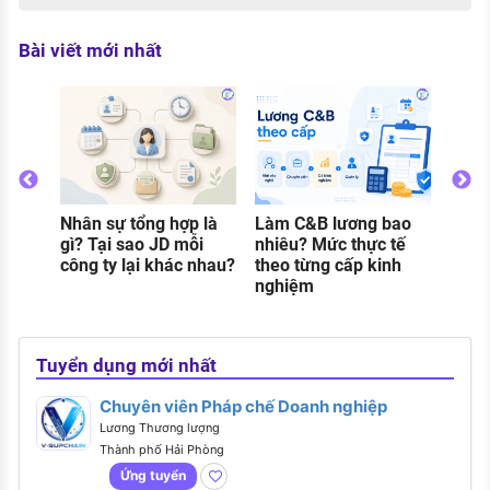
Bài viết mới nhất
Thực
gì? C
và đi
khi 
Nhân sự tổng hợp là
Làm C&B lương bao
o
gì? Tại sao JD mỗi
nhiêu? Mức thực tế
g
công ty lại khác nhau?
theo từng cấp kinh
nghiệm
Tuyển dụng mới nhất
Chuyên viên Pháp chế Doanh nghiệp
Lương Thương lượng
Thành phố Hải Phòng
Ứng tuyển