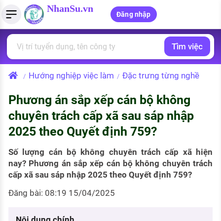
NhanSu.vn
Đăng nhập
Tìm việc
PHÁP LUẬT VIỆT NAM
Tìm việc làm
Quản lý CV
Tính lương Gross - Net
Văn bản pháp luật
Hướng nghiệp việc làm
Đặc trưng từng nghề
/
/
Việc làm ngành luật
Tải CV lên
Tính thuế thu nhập cá nhân
Chính sách mới
Phương án sắp xếp cán bộ không
Việc làm lương cao
Tạo CV trực tuyến
Tính trợ cấp thất nghiệp
PHÁP LUẬT LAO ĐỘNG
chuyên trách cấp xã sau sáp nhập
Lao động và tiền lương
Việc làm tốt nhất
2025 theo Quyết định 759?
MẪU CV THEO STYLE
Bảo hiểm và phúc lợi
CÔNG TY
Mẫu CV đơn giản
Số lượng cán bộ không chuyên trách cấp xã hiện
nay? Phương án sắp xếp cán bộ không chuyên trách
Thuế thu nhập
Danh sách nhà tuyển dụng
cấp xã sau sáp nhập 2025 theo Quyết định 759?
Mẫu CV hiện đại
Hồ sơ biểu mẫu
Đăng bài: 08:19 15/04/2025
Nhà tuyển dụng hàng đầu
Chính sách lao động
Nội dung chính