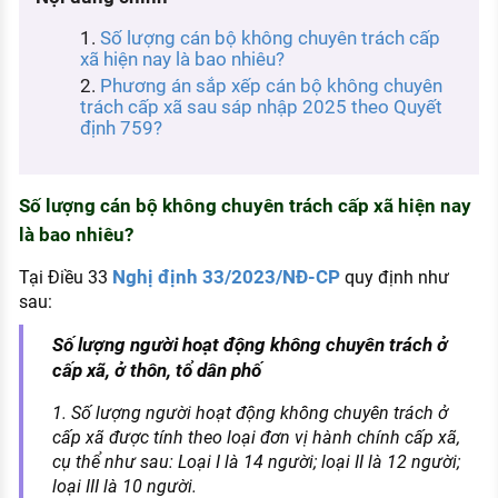
KHÁM PHÁ NGHỀ NGHIỆP
Số lượng cán bộ không chuyên trách cấp
Tử vi nghề nghiệp
xã hiện nay là bao nhiêu?
Phương án sắp xếp cán bộ không chuyên
Kỹ năng nghề nghiệp
trách cấp xã sau sáp nhập 2025 theo Quyết
định 759?
HƯỚNG NGHIỆP VIỆC LÀM
Đặc trưng từng nghề
Số lượng cán bộ không chuyên trách cấp xã hiện nay
Xu hướng việc làm
là bao nhiêu?
XÂY DỰNG VÀ PHÁT TRIỂN ĐỘI NGŨ
Nghị định 33/2023/NĐ-CP
Tại Điều 33
quy định như
NHÂN SỰ
sau:
TUYỂN DỤNG VIỆC LÀM
Số lượng người hoạt động không chuyên trách ở
cấp xã, ở thôn, tổ dân phố
1. Số lượng người hoạt động không chuyên trách ở
cấp xã được tính theo loại đơn vị hành chính cấp xã,
cụ thể như sau: Loại I là 14 người; loại II là 12 người;
loại III là 10 người.