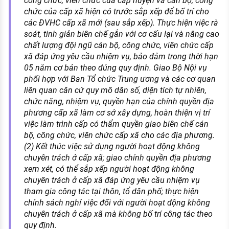
công chức, viên chức của cấp huyện và cán bộ, công
chức của cấp xã hiện có trước sắp xếp để bố trí cho
các ĐVHC cấp xã mới (sau sắp xếp). Thực hiện việc rà
soát, tinh giản biên chế gắn với cơ cấu lại và nâng cao
chất lượng đội ngũ cán bộ, công chức, viên chức cấp
xã đáp ứng yêu cầu nhiệm vụ, bảo đảm trong thời hạn
05 năm cơ bản theo đúng quy định. Giao Bộ Nội vụ
phối hợp với Ban Tổ chức Trung ương và các cơ quan
liên quan căn cứ quy mô dân số, diện tích tự nhiên,
chức năng, nhiệm vụ, quyền hạn của chính quyền địa
phương cấp xã làm cơ sở xây dựng, hoàn thiện vị trí
việc làm trình cấp có thẩm quyền giao biên chế cán
bộ, công chức, viên chức cấp xã cho các địa phương.
(2) Kết thúc việc sử dụng người hoạt động không
chuyên trách ở cấp xã; giao chính quyền địa phương
xem xét, có thể sắp xếp người hoạt động không
chuyên trách ở cấp xã đáp ứng yêu cầu nhiệm vụ
tham gia công tác tại thôn, tổ dân phố; thực hiện
chính sách nghỉ việc đối với người hoạt động không
chuyên trách ở cấp xã mà không bố trí công tác theo
quy định.