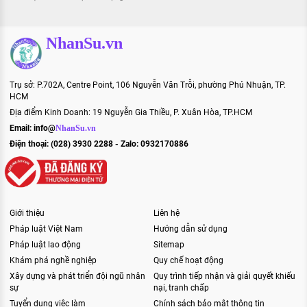
NhanSu.vn
Trụ sở: P.702A, Centre Point, 106 Nguyễn Văn Trỗi, phường Phú Nhuận, TP.
HCM
Địa điểm Kinh Doanh: 19 Nguyễn Gia Thiều, P. Xuân Hòa, TP.HCM
Email:
info@
NhanSu.vn
Điện thoại: (028) 3930 2288 - Zalo: 0932170886
Giới thiệu
Liên hệ
Pháp luật Việt Nam
Hướng dẫn sử dụng
Pháp luật lao động
Sitemap
Khám phá nghề nghiệp
Quy chế hoạt động
Xây dựng và phát triển đội ngũ nhân
Quy trình tiếp nhận và giải quyết khiếu
sự
nại, tranh chấp
Tuyển dụng việc làm
Chính sách bảo mật thông tin