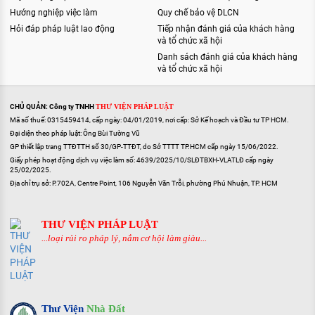
Hướng nghiệp việc làm
Quy chế bảo vệ DLCN
Hỏi đáp pháp luật lao động
Tiếp nhận đánh giá của khách hàng
và tổ chức xã hội
Danh sách đánh giá của khách hàng
và tổ chức xã hội
CHỦ QUẢN: Công ty TNHH
THƯ VIỆN PHÁP LUẬT
Mã số thuế: 0315459414, cấp ngày: 04/01/2019, nơi cấp: Sở Kế hoạch và Đầu tư TP HCM.
Đại diện theo pháp luật: Ông Bùi Tường Vũ
GP thiết lập trang TTĐTTH số 30/GP-TTĐT, do Sở TTTT TP.HCM cấp ngày 15/06/2022.
Giấy phép hoạt động dịch vụ việc làm số: 4639/2025/10/SLĐTBXH-VLATLĐ cấp ngày
25/02/2025.
Địa chỉ trụ sở: P.702A, Centre Point, 106 Nguyễn Văn Trỗi, phường Phú Nhuận, TP. HCM
THƯ VIỆN PHÁP LUẬT
...loại rủi ro pháp lý, nắm cơ hội làm giàu...
Thư Viện
Nhà Đất