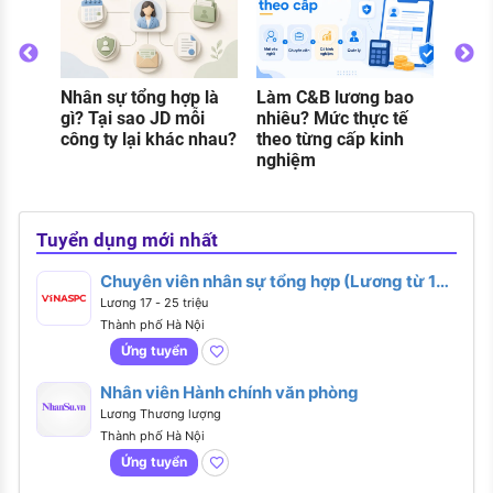
Nhân sự tổng hợp là
Làm C&B lương bao
Thực
o
gì? Tại sao JD mỗi
nhiêu? Mức thực tế
gì? C
g
công ty lại khác nhau?
theo từng cấp kinh
và đi
nghiệm
khi 
Tuyển dụng mới nhất
Chuyên viên nhân sự tổng hợp (Lương từ 17 -
25 triệu)
Lương 17 - 25 triệu
Thành phố Hà Nội
Ứng tuyển
Nhân viên Hành chính văn phòng
Lương Thương lượng
Thành phố Hà Nội
Ứng tuyển