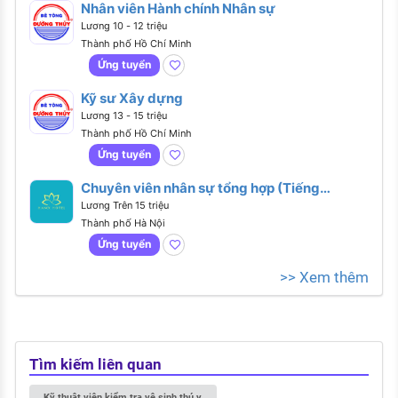
Nhân viên Hành chính Nhân sự
Lương 10 - 12 triệu
Thành phố Hồ Chí Minh
Ứng tuyển
Kỹ sư Xây dựng
Lương 13 - 15 triệu
Thành phố Hồ Chí Minh
Ứng tuyển
Chuyên viên nhân sự tổng hợp (Tiếng
Anh giao tiếp)
Lương Trên 15 triệu
Thành phố Hà Nội
Ứng tuyển
>> Xem thêm
Tìm kiếm liên quan
Kỹ thuật viên kiểm tra vệ sinh thú y