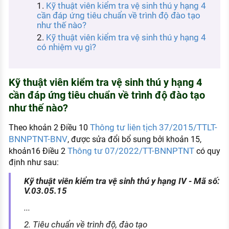
Kỹ thuật viên kiểm tra vệ sinh thú y hạng 4
KHÁM PHÁ NGHỀ NGHIỆP
cần đáp ứng tiêu chuẩn về trình độ đào tạo
như thế nào?
Tử vi nghề nghiệp
Kỹ thuật viên kiểm tra vệ sinh thú y hạng 4
có nhiệm vụ gì?
Kỹ năng nghề nghiệp
HƯỚNG NGHIỆP VIỆC LÀM
Kỹ thuật viên kiểm tra vệ sinh thú y hạng 4
Đặc trưng từng nghề
cần đáp ứng tiêu chuẩn về trình độ đào tạo
Xu hướng việc làm
như thế nào?
XÂY DỰNG VÀ PHÁT TRIỂN ĐỘI NGŨ
Thông tư liên tịch 37/2015/TTLT-
Theo khoản 2 Điều 10
NHÂN SỰ
BNNPTNT-BNV
, được sửa đổi bổ sung bởi khoản 15,
Thông tư 07/2022/TT-BNNPTNT
khoản16 Điều 2
có quy
TUYỂN DỤNG VIỆC LÀM
định như sau:
Kỹ thuật viên kiểm tra vệ sinh thú y hạng IV - Mã số:
V.03.05.15
...
2. Tiêu chuẩn về trình độ, đào tạo