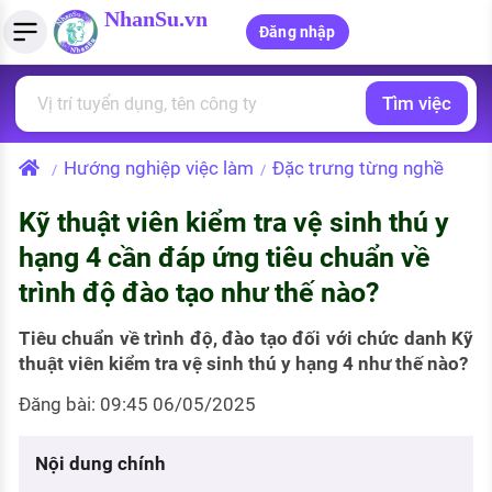
NhanSu.vn
Đăng nhập
Tìm việc
PHÁP LUẬT VIỆT NAM
Tìm việc làm
Quản lý CV
Tính lương Gross - Net
Văn bản pháp luật
Hướng nghiệp việc làm
Đặc trưng từng nghề
/
/
Việc làm ngành luật
Tải CV lên
Tính thuế thu nhập cá nhân
Chính sách mới
Kỹ thuật viên kiểm tra vệ sinh thú y
Việc làm lương cao
Tạo CV trực tuyến
Tính trợ cấp thất nghiệp
PHÁP LUẬT LAO ĐỘNG
hạng 4 cần đáp ứng tiêu chuẩn về
Lao động và tiền lương
Việc làm tốt nhất
trình độ đào tạo như thế nào?
MẪU CV THEO STYLE
Bảo hiểm và phúc lợi
CÔNG TY
Mẫu CV đơn giản
Tiêu chuẩn về trình độ, đào tạo đối với chức danh Kỹ
thuật viên kiểm tra vệ sinh thú y hạng 4 như thế nào?
Thuế thu nhập
Danh sách nhà tuyển dụng
Mẫu CV hiện đại
Đăng bài: 09:45 06/05/2025
Hồ sơ biểu mẫu
Nhà tuyển dụng hàng đầu
Nội dung chính
Chính sách lao động