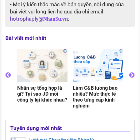
- Mọi ý kiến thắc mắc về bản quyền, nội dung của
bài viết vui lòng liên hệ qua địa chỉ email
hotrophaply@
;
NhanSu.vn
Bài viết mới nhất
Nhân sự tổng hợp là
Làm C&B lương bao
Thực
o
gì? Tại sao JD mỗi
nhiêu? Mức thực tế
gì? C
g
công ty lại khác nhau?
theo từng cấp kinh
và đi
nghiệm
khi 
Tuyển dụng mới nhất
Luật sư/ Chuyên viên Pháp lý