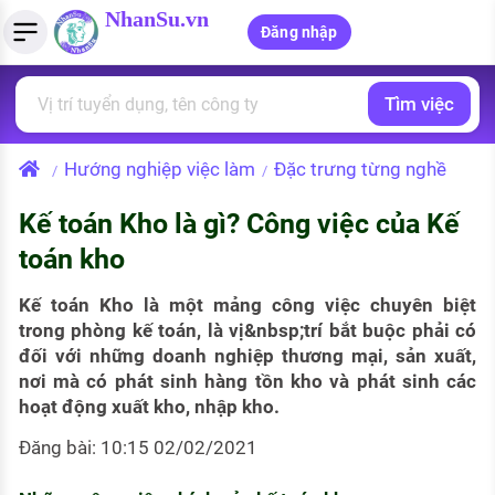
NhanSu.vn
Đăng nhập
Tìm việc
PHÁP LUẬT VIỆT NAM
Tìm việc làm
Quản lý CV
Tính lương Gross - Net
Văn bản pháp luật
Hướng nghiệp việc làm
Đặc trưng từng nghề
/
/
Việc làm ngành luật
Tải CV lên
Tính thuế thu nhập cá nhân
Chính sách mới
Kế toán Kho là gì? Công việc của Kế
Việc làm lương cao
Tạo CV trực tuyến
Tính trợ cấp thất nghiệp
PHÁP LUẬT LAO ĐỘNG
toán kho
Lao động và tiền lương
Việc làm tốt nhất
MẪU CV THEO STYLE
Kế toán Kho là một mảng công việc chuyên biệt
Bảo hiểm và phúc lợi
trong phòng kế toán, là vị&nbsp;trí bắt buộc phải có
CÔNG TY
Mẫu CV đơn giản
đối với những doanh nghiệp thương mại, sản xuất,
Thuế thu nhập
nơi mà có phát sinh hàng tồn kho và phát sinh các
Danh sách nhà tuyển dụng
Mẫu CV hiện đại
hoạt động xuất kho, nhập kho.
Hồ sơ biểu mẫu
Nhà tuyển dụng hàng đầu
Đăng bài: 10:15 02/02/2021
Chính sách lao động