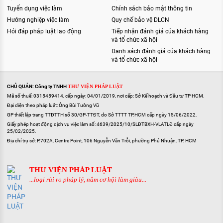
Tuyển dụng việc làm
Chính sách bảo mật thông tin
Hướng nghiệp việc làm
Quy chế bảo vệ DLCN
Hỏi đáp pháp luật lao động
Tiếp nhận đánh giá của khách hàng
và tổ chức xã hội
Danh sách đánh giá của khách hàng
và tổ chức xã hội
CHỦ QUẢN: Công ty TNHH
THƯ VIỆN PHÁP LUẬT
Mã số thuế: 0315459414, cấp ngày: 04/01/2019, nơi cấp: Sở Kế hoạch và Đầu tư TP HCM.
Đại diện theo pháp luật: Ông Bùi Tường Vũ
GP thiết lập trang TTĐTTH số 30/GP-TTĐT, do Sở TTTT TP.HCM cấp ngày 15/06/2022.
Giấy phép hoạt động dịch vụ việc làm số: 4639/2025/10/SLĐTBXH-VLATLĐ cấp ngày
25/02/2025.
Địa chỉ trụ sở: P.702A, Centre Point, 106 Nguyễn Văn Trỗi, phường Phú Nhuận, TP. HCM
THƯ VIỆN PHÁP LUẬT
...loại rủi ro pháp lý, nắm cơ hội làm giàu...