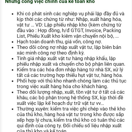
Những công việc chính của kế toán kho
KHÁM PHÁ NGHỀ NGHIỆP
Khi có phát sinh các nghiệp vụ phải lập đầy đủ và
Tử vi nghề nghiệp
kịp thời các chứng từ như: Nhập, xuất hàng hóa,
vật tư … VD: Lập phiếu nhập kho (kèm chứng từ
Kỹ năng nghề nghiệp
đầu vào : Hợp đồng, h/đ GTGT, Invoice, Packing
List, Phiếu Xuất kho kiêm vận chuyển nội bộ, ...
HƯỚNG NGHIỆP VIỆC LÀM
Hạch toán doanh thu, giá vốn, công nợ.
Theo dõi công nợ nhập xuất vật tư, lập biên bản
Đặc trưng từng nghề
xác minh công nợ theo định kỳ.
Tính giá nhập xuất vật tư hàng nhập khẩu, lập
Xu hướng việc làm
phiếu nhập xuất và chuyển cho bộ phận liên quan.
Kiểm tra các hóa đơn nhập hàng từ nhà SX, xử lý
XÂY DỰNG VÀ PHÁT TRIỂN ĐỘI NGŨ
tất cả các trường hợp thiếu hụt vật tư, hàng hóa.
NHÂN SỰ
Phối hợp với thủ kho nhanh chóng làm các thủ tục
trong việc xuất hàng hóa cho khách hàng.
TUYỂN DỤNG VIỆC LÀM
Theo dõi lượng nhập, xuất, tồn vật tư ở tất cả các
khâu, các bộ phận trong hệ thống SX, kịp thời đề
xuất việc lập kế hoạch dự trữ vật tư vv...
Thường xuyên: kiểm tra việc ghi chép vào thẻ kho
của thủ kho, hàng hoá vật tư trong kho được sắp
xếp hợp lý chưa, kiểm tra thủ kho có tuân thủ các
qui định của công ty. Đối chiếu số liệu nhập xuất
của thủ kho và kế toán.