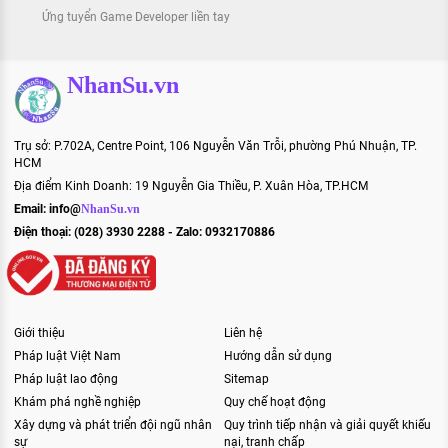
Ứng tuyển Game Developer liền tay
NhanSu.vn
Trụ sở: P.702A, Centre Point, 106 Nguyễn Văn Trỗi, phường Phú Nhuận, TP.
HCM
Địa điểm Kinh Doanh: 19 Nguyễn Gia Thiều, P. Xuân Hòa, TP.HCM
Email:
info@
NhanSu.vn
Điện thoại: (028) 3930 2288 - Zalo: 0932170886
Giới thiệu
Liên hệ
Pháp luật Việt Nam
Hướng dẫn sử dụng
Pháp luật lao động
Sitemap
Khám phá nghề nghiệp
Quy chế hoạt động
Xây dựng và phát triển đội ngũ nhân
Quy trình tiếp nhận và giải quyết khiếu
sự
nại, tranh chấp