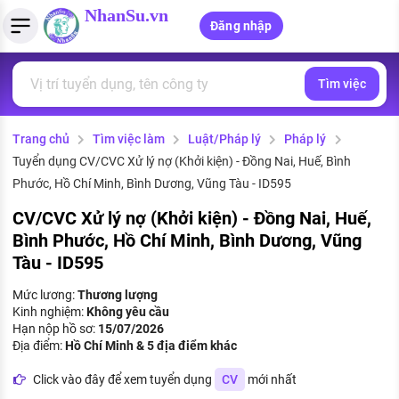
NhanSu.vn
Đăng nhập
Tìm việc
PHÁP LUẬT VIỆT NAM
Tìm việc làm
Quản lý CV
Tính lương Gross - Net
Văn bản pháp luật
Trang chủ
Tìm việc làm
Luật/Pháp lý
Pháp lý
Việc làm ngành luật
Tải CV lên
Tính thuế thu nhập cá nhân
Chính sách mới
Tuyển dụng CV/CVC Xử lý nợ (Khởi kiện) - Đồng Nai, Huế, Bình
Việc làm lương cao
Tạo CV trực tuyến
Tính trợ cấp thất nghiệp
Phước, Hồ Chí Minh, Bình Dương, Vũng Tàu - ID595
PHÁP LUẬT LAO ĐỘNG
CV/CVC Xử lý nợ (Khởi kiện) - Đồng Nai, Huế,
Lao động và tiền lương
Việc làm tốt nhất
MẪU CV THEO STYLE
Bình Phước, Hồ Chí Minh, Bình Dương, Vũng
Tàu - ID595
Bảo hiểm và phúc lợi
CÔNG TY
Mẫu CV đơn giản
Mức lương:
Thương lượng
Thuế thu nhập
Kinh nghiệm:
Không yêu cầu
Danh sách nhà tuyển dụng
Mẫu CV hiện đại
Hạn nộp hồ sơ:
15/07/2026
Hồ sơ biểu mẫu
Địa điểm:
Hồ Chí Minh & 5 địa điểm khác
Nhà tuyển dụng hàng đầu
Click vào đây để xem tuyển dụng
CV
mới nhất
Chính sách lao động