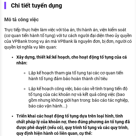
Chi tiết tuyển dụng
KHÁM PHÁ NGHỀ NGHIỆP
Tử vi nghề nghiệp
Mô tả công việc
Kỹ năng nghề nghiệp
Trực tiếp thực hiện làm việc với tòa án, thi hành án, viện kiểm soát
(cơ quan tiến hành tố tụng) với tư cách người đại diện theo ủy quyền
HƯỚNG NGHIỆP VIỆC LÀM
của VPBank trong vụ án mà VPBank là nguyên đơn, bị đơn, người có
quyền lợi nghĩa vụ liên quan:
Đặc trưng từng nghề
Xây dựng, thiết kế:kế hoạch, cho hoạt động tố tụng của cá
Xu hướng việc làm
nhân:
XÂY DỰNG VÀ PHÁT TRIỂN ĐỘI NGŨ
Lập kế hoạch tham gia tố tụng tại các cơ quan tiến
NHÂN SỰ
hành tố tụng đảm bảo hoàn thành chỉ tiêu
Lập kế hoạch công việc, báo cáo về tình trạng tiến độ
TUYỂN DỤNG VIỆC LÀM
tố tụng của các khoản nợ và kết quả công việc (bao
gồm nhưng không giới hạn trong: báo cáo tác nghiệp,
báo cáo vận hành...)
Triển khai các hoạt động tố tụng dựa trên loại hình, tính
chất pháp lý của khoản nợ, theo đúng phương án tố tụng đã
được phê duyệt (nếu có), quy trình tố tụng và các quy trình,
quy định hiện hành có liên quan, cụ thể: