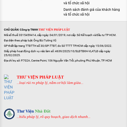
và tổ chức xã hội
Danh sách đánh giá của khách hàng
và tổ chức xã hội
CHỦ QUẢN: Công ty TNHH
THƯ VIỆN PHÁP LUẬT
Mã số thuế: 0315459414, cấp ngày: 04/01/2019, nơi cấp: Sở Kế hoạch và Đầu tư TP HCM.
Đại diện theo pháp luật: Ông Bùi Tường Vũ
GP thiết lập trang TTĐTTH số 30/GP-TTĐT, do Sở TTTT TP.HCM cấp ngày 15/06/2022.
Giấy phép hoạt động dịch vụ việc làm số: 4639/2025/10/SLĐTBXH-VLATLĐ cấp ngày
25/02/2025.
Địa chỉ trụ sở: P.702A, Centre Point, 106 Nguyễn Văn Trỗi, phường Phú Nhuận, TP. HCM
THƯ VIỆN PHÁP LUẬT
...loại rủi ro pháp lý, nắm cơ hội làm giàu...
Thư Viện
Nhà Đất
...hiểu pháp lý, rõ quy hoạch, giao dịch nhanh...