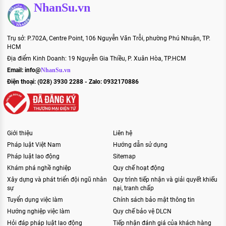
NhanSu.vn
Trụ sở: P.702A, Centre Point, 106 Nguyễn Văn Trỗi, phường Phú Nhuận, TP.
HCM
Địa điểm Kinh Doanh: 19 Nguyễn Gia Thiều, P. Xuân Hòa, TP.HCM
Email:
info@
NhanSu.vn
Điện thoại: (028) 3930 2288 - Zalo: 0932170886
Giới thiệu
Liên hệ
Pháp luật Việt Nam
Hướng dẫn sử dụng
Pháp luật lao động
Sitemap
Khám phá nghề nghiệp
Quy chế hoạt động
Xây dựng và phát triển đội ngũ nhân
Quy trình tiếp nhận và giải quyết khiếu
sự
nại, tranh chấp
Tuyển dụng việc làm
Chính sách bảo mật thông tin
Hướng nghiệp việc làm
Quy chế bảo vệ DLCN
Hỏi đáp pháp luật lao động
Tiếp nhận đánh giá của khách hàng