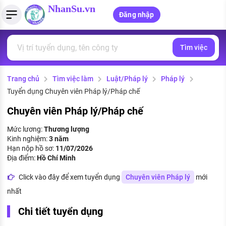
NhanSu.vn
Đăng nhập
Tìm việc
PHÁP LUẬT VIỆT NAM
Tìm việc làm
Quản lý CV
Tính lương Gross - Net
Văn bản pháp luật
Trang chủ
Tìm việc làm
Luật/Pháp lý
Pháp lý
Việc làm ngành luật
Tải CV lên
Tính thuế thu nhập cá nhân
Chính sách mới
Tuyển dụng Chuyên viên Pháp lý/Pháp chế
Việc làm lương cao
Tạo CV trực tuyến
Tính trợ cấp thất nghiệp
PHÁP LUẬT LAO ĐỘNG
Chuyên viên Pháp lý/Pháp chế
Lao động và tiền lương
Việc làm tốt nhất
Mức lương:
Thương lượng
MẪU CV THEO STYLE
Kinh nghiệm:
3 năm
Bảo hiểm và phúc lợi
Hạn nộp hồ sơ:
11/07/2026
CÔNG TY
Mẫu CV đơn giản
Địa điểm:
Hồ Chí Minh
Thuế thu nhập
Danh sách nhà tuyển dụng
Click vào đây để xem tuyển dụng
Chuyên viên Pháp lý
mới
Mẫu CV hiện đại
nhất
Hồ sơ biểu mẫu
Nhà tuyển dụng hàng đầu
Chi tiết tuyển dụng
Chính sách lao động