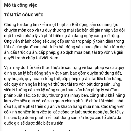
KHÁM PHÁ NGHỀ NGHIỆP
Mô tả công việc
Tử vi nghề nghiệp
TÓM TẮT CÔNG VIỆC
Chúng tôi đang tìm kiếm một Luật sư Bất động sản có năng lực
Kỹ năng nghề nghiệp
chuyên môn cao và tư duy thương mại sắc bén để gia nhập vào đội
ngũ tư vấn pháp lý và phát triển dự án đang ngày càng mở rộng.
HƯỚNG NGHIỆP VIỆC LÀM
Ứng viên thành công sẽ cung cấp sự hỗ trợ pháp lý toàn diện trong
tất cả các giai đoạn phát triển bất động sản, bao gồm: thâu tóm dự
Đặc trưng từng nghề
án, cấu trúc dự án, cấp phép, giao dịch mua bán, tài trợ vốn và giải
quyết tranh chấp tại Việt Nam.
Xu hướng việc làm
Vị trí này đòi hỏi kiến thức thực tế sâu rộng về luật pháp và các quy
XÂY DỰNG VÀ PHÁT TRIỂN ĐỘI NGŨ
định quản lý bất động sản Việt Nam, bao gồm quyền sử dụng đất,
NHÂN SỰ
quy hoạch, quy hoạch tổng thể, cấp phép dự án, tài liệu bán hàng,
các quy định ngân hàng và thủ tục tài trợ vốn bất động sản. Ứng
TUYỂN DỤNG VIỆC LÀM
viên lý tưởng cần có kỹ năng soạn thảo văn bản pháp lý và đàm
phán xuất sắc, có tư duy thương mại nhạy bén, cũng như khả năng
làm việc hiệu quả với các cơ quan chính phủ, tổ chức tài chính, nhà
đầu tư, nhà phát triển dự án và khách hàng mua nhà. Các ứng viên
có kinh nghiệm làm việc tại các công ty luật nước ngoài/quốc tế uy
tín, các tập đoàn phát triển bất động sản lớn hoặc các tổ chức đa
quốc gia sẽ được đặc biệt ưu tiên.