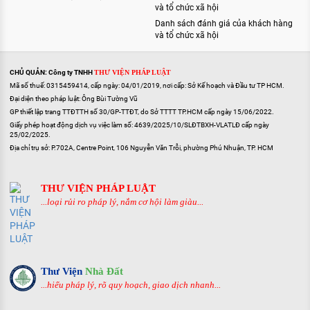
và tổ chức xã hội
Danh sách đánh giá của khách hàng
và tổ chức xã hội
CHỦ QUẢN: Công ty TNHH
THƯ VIỆN PHÁP LUẬT
Mã số thuế: 0315459414, cấp ngày: 04/01/2019, nơi cấp: Sở Kế hoạch và Đầu tư TP HCM.
Đại diện theo pháp luật: Ông Bùi Tường Vũ
GP thiết lập trang TTĐTTH số 30/GP-TTĐT, do Sở TTTT TP.HCM cấp ngày 15/06/2022.
Giấy phép hoạt động dịch vụ việc làm số: 4639/2025/10/SLĐTBXH-VLATLĐ cấp ngày
25/02/2025.
Địa chỉ trụ sở: P.702A, Centre Point, 106 Nguyễn Văn Trỗi, phường Phú Nhuận, TP. HCM
THƯ VIỆN PHÁP LUẬT
...loại rủi ro pháp lý, nắm cơ hội làm giàu...
Thư Viện
Nhà Đất
...hiểu pháp lý, rõ quy hoạch, giao dịch nhanh...