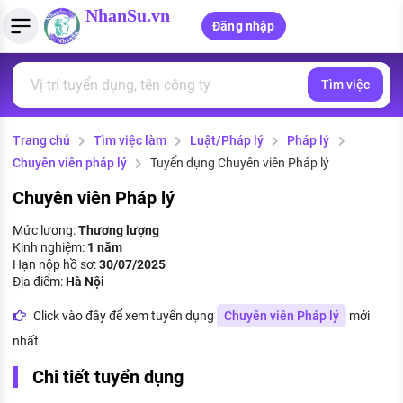
NhanSu.vn
Đăng nhập
Tìm việc
PHÁP LUẬT VIỆT NAM
Tìm việc làm
Quản lý CV
Tính lương Gross - Net
Văn bản pháp luật
Trang chủ
Tìm việc làm
Luật/Pháp lý
Pháp lý
Việc làm ngành luật
Tải CV lên
Tính thuế thu nhập cá nhân
Chính sách mới
Chuyên viên pháp lý
Tuyển dụng Chuyên viên Pháp lý
Việc làm lương cao
Tạo CV trực tuyến
Tính trợ cấp thất nghiệp
PHÁP LUẬT LAO ĐỘNG
Chuyên viên Pháp lý
Lao động và tiền lương
Việc làm tốt nhất
Mức lương:
Thương lượng
MẪU CV THEO STYLE
Kinh nghiệm:
1 năm
Bảo hiểm và phúc lợi
Hạn nộp hồ sơ:
30/07/2025
CÔNG TY
Mẫu CV đơn giản
Địa điểm:
Hà Nội
Thuế thu nhập
Danh sách nhà tuyển dụng
Click vào đây để xem tuyển dụng
Chuyên viên Pháp lý
mới
Mẫu CV hiện đại
nhất
Hồ sơ biểu mẫu
Nhà tuyển dụng hàng đầu
Chi tiết tuyển dụng
Chính sách lao động