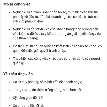
KHÁM PHÁ NGHỀ NGHIỆP
Mô tả công việc
Tử vi nghề nghiệp
Nghiên cứu, tư vấn, soạn thảo hồ sơ, thực hiện các thủ tục
pháp lý về đầu tư, đất đai, doanh nghiệp, sở hữu trí tuệ, các
lĩnh vực pháp lý khác;
Kỹ năng nghề nghiệp
Nghiên cứu hồ sơ vụ việc của khách hàng theo hướng dẫn
HƯỚNG NGHIỆP VIỆC LÀM
của luật sư để đưa ra ý kiến, phương án giải quyết công việc
của Khách hàng;
Đặc trưng từng nghề
Hỗ trợ luật sư chuẩn bị hồ sơ khởi kiện và các hồ sơ khác liên
Xu hướng việc làm
quan đến việc giải quyết tranh chấp;
XÂY DỰNG VÀ PHÁT TRIỂN ĐỘI NGŨ
Thực hiện các công việc khác theo sự phân công của người
NHÂN SỰ
quản lý.
TUYỂN DỤNG VIỆC LÀM
Yêu cầu ứng viên
Có tư duy pháp lý, nắm bắt vấn đề nhanh nhạy;
Trung thực, cẩn thận, siêng năng, ham học hỏi;
Kỹ năng giao tiếp tốt;
Có phương tiện đi lại;