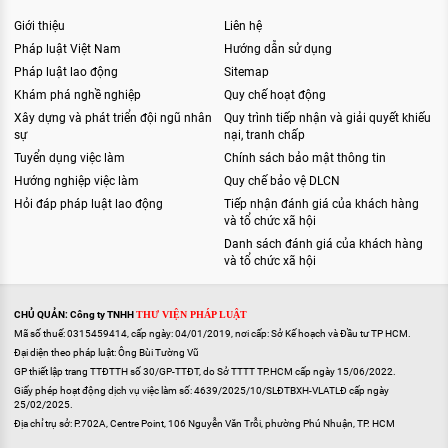
Giới thiệu
Liên hệ
Pháp luật Việt Nam
Hướng dẫn sử dụng
Pháp luật lao động
Sitemap
Khám phá nghề nghiệp
Quy chế hoạt động
Xây dựng và phát triển đội ngũ nhân
Quy trình tiếp nhận và giải quyết khiếu
sự
nại, tranh chấp
Tuyển dụng việc làm
Chính sách bảo mật thông tin
Hướng nghiệp việc làm
Quy chế bảo vệ DLCN
Hỏi đáp pháp luật lao động
Tiếp nhận đánh giá của khách hàng
và tổ chức xã hội
Danh sách đánh giá của khách hàng
và tổ chức xã hội
CHỦ QUẢN: Công ty TNHH
THƯ VIỆN PHÁP LUẬT
Mã số thuế: 0315459414, cấp ngày: 04/01/2019, nơi cấp: Sở Kế hoạch và Đầu tư TP HCM.
Đại diện theo pháp luật: Ông Bùi Tường Vũ
GP thiết lập trang TTĐTTH số 30/GP-TTĐT, do Sở TTTT TP.HCM cấp ngày 15/06/2022.
Giấy phép hoạt động dịch vụ việc làm số: 4639/2025/10/SLĐTBXH-VLATLĐ cấp ngày
25/02/2025.
Địa chỉ trụ sở: P.702A, Centre Point, 106 Nguyễn Văn Trỗi, phường Phú Nhuận, TP. HCM