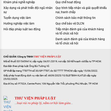
Khám phá nghề nghiệp
Quy chế hoạt động
Xây dựng và phát triển đội ngũ nhân
Quy trình tiếp nhận và giải quyết khiếu
sự
nại, tranh chấp
Tuyển dụng việc làm
Chính sách bảo mật thông tin
Hướng nghiệp việc làm
Quy chế bảo vệ DLCN
Hỏi đáp pháp luật lao động
Tiếp nhận đánh giá của khách hàng
và tổ chức xã hội
Danh sách đánh giá của khách hàng
và tổ chức xã hội
CHỦ QUẢN: Công ty TNHH
THƯ VIỆN PHÁP LUẬT
Mã số thuế: 0315459414, cấp ngày: 04/01/2019, nơi cấp: Sở Kế hoạch và Đầu tư TP HCM.
Đại diện theo pháp luật: Ông Bùi Tường Vũ
GP thiết lập trang TTĐTTH số 30/GP-TTĐT, do Sở TTTT TP.HCM cấp ngày 15/06/2022.
Giấy phép hoạt động dịch vụ việc làm số: 4639/2025/10/SLĐTBXH-VLATLĐ cấp ngày
25/02/2025.
Địa chỉ trụ sở: P.702A, Centre Point, 106 Nguyễn Văn Trỗi, phường Phú Nhuận, TP. HCM
THƯ VIỆN PHÁP LUẬT
...loại rủi ro pháp lý, nắm cơ hội làm giàu...