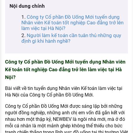
KHÁM PHÁ NGHỀ NGHIỆP
Nội dung chính
Tử vi nghề nghiệp
Công ty Cổ phần Đồ Uống Mới tuyển dụng
Nhân viên Kế toán tốt nghiệp Cao đẳng trở lên
Kỹ năng nghề nghiệp
làm việc tại Hà Nội?
Người làm kế toán cần tuân thủ những quy
HƯỚNG NGHIỆP VIỆC LÀM
định gì khi hành nghề?
Đặc trưng từng nghề
Xu hướng việc làm
Công ty Cổ phần Đồ Uống Mới tuyển dụng Nhân viên
Kế toán tốt nghiệp Cao đẳng trở lên làm việc tại Hà
XÂY DỰNG VÀ PHÁT TRIỂN ĐỘI NGŨ
Nội?
NHÂN SỰ
Bài viết về tin tuyển dụng Nhân viên Kế toán làm việc tại
TUYỂN DỤNG VIỆC LÀM
Hà Nội của Công ty Cổ phần Đồ Uống Mới.
Công ty Cổ phần Đồ Uống Mới được sáng lập bởi những
người đồng nghiệp, những anh chị em vốn đã gắn kết với
nhau hơn một thập kỷ, NEWBEV là ngôi nhà mới, mà ở đó
mỗi cá nhân là một mảnh ghép không thể thiếu cho bức
tranh chiến thắng trong lĩnh vực đồ uống tại thị trường Việt