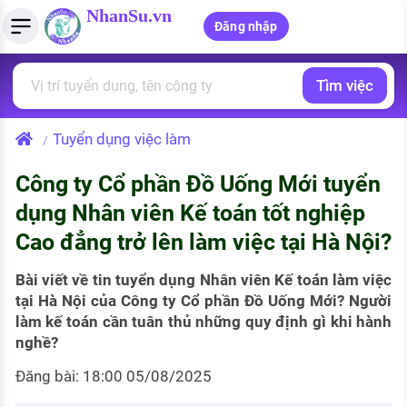
NhanSu.vn
Đăng nhập
Tìm việc
PHÁP LUẬT VIỆT NAM
Tìm việc làm
Quản lý CV
Tính lương Gross - Net
Văn bản pháp luật
Tuyển dụng việc làm
/
Việc làm ngành luật
Tải CV lên
Tính thuế thu nhập cá nhân
Chính sách mới
Công ty Cổ phần Đồ Uống Mới tuyển
Việc làm lương cao
Tạo CV trực tuyến
Tính trợ cấp thất nghiệp
PHÁP LUẬT LAO ĐỘNG
dụng Nhân viên Kế toán tốt nghiệp
Lao động và tiền lương
Việc làm tốt nhất
Cao đẳng trở lên làm việc tại Hà Nội?
MẪU CV THEO STYLE
Bảo hiểm và phúc lợi
CÔNG TY
Mẫu CV đơn giản
Bài viết về tin tuyển dụng Nhân viên Kế toán làm việc
tại Hà Nội của Công ty Cổ phần Đồ Uống Mới? Người
Thuế thu nhập
Danh sách nhà tuyển dụng
làm kế toán cần tuân thủ những quy định gì khi hành
Mẫu CV hiện đại
nghề?
Hồ sơ biểu mẫu
Nhà tuyển dụng hàng đầu
Đăng bài: 18:00 05/08/2025
Chính sách lao động