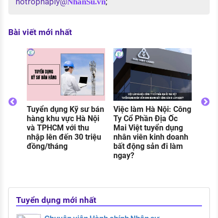
hotrophaply@
;
NhanSu.vn
Bài viết mới nhất
Việc 
Viett
Prod
nhập
sư
Tuyển dụng Kỹ sư bán
Việc làm Hà Nội: Công
dụng
hàng khu vực Hà Nội
Ty Cổ Phần Địa Ốc
ề
và TPHCM với thu
Mai Việt tuyển dụng
nhập lên đến 30 triệu
nhân viên kinh doanh
 hồ
đồng/tháng
bất động sản đi làm
ngay?
Tuyển dụng mới nhất