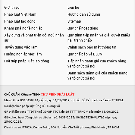
Giới thiệu
Liên hệ
Pháp luật Việt Nam
Hướng dẫn sử dụng
Pháp luật lao động
Sitemap
Khám phá nghề nghiệp
Quy chế hoạt động
Xây dựng và phát triển đội ngũ nhân
Quy trình tiếp nhận và giải quyết khiếu
sự
nại, tranh chấp
Tuyển dụng việc làm
Chính sách bảo mật thông tin
Hướng nghiệp việc làm
Quy chế bảo vệ DLCN
Hỏi đáp pháp luật lao động
Tiếp nhận đánh giá của khách hàng
và tổ chức xã hội
Danh sách đánh giá của khách hàng
và tổ chức xã hội
CHỦ QUẢN: Công ty TNHH
THƯ VIỆN PHÁP LUẬT
Mã số thuế: 0315459414, cấp ngày: 04/01/2019, nơi cấp: Sở Kế hoạch và Đầu tư TP HCM.
Đại diện theo pháp luật: Ông Bùi Tường Vũ
GP thiết lập trang TTĐTTH số 30/GP-TTĐT, do Sở TTTT TP.HCM cấp ngày 15/06/2022.
Giấy phép hoạt động dịch vụ việc làm số: 4639/2025/10/SLĐTBXH-VLATLĐ cấp ngày
25/02/2025.
Địa chỉ trụ sở: P.702A, Centre Point, 106 Nguyễn Văn Trỗi, phường Phú Nhuận, TP. HCM