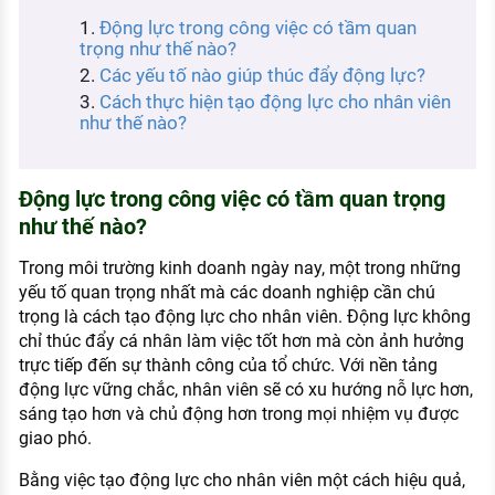
KHÁM PHÁ NGHỀ NGHIỆP
Động lực trong công việc có tầm quan
trọng như thế nào?
Tử vi nghề nghiệp
Các yếu tố nào giúp thúc đẩy động lực?
Cách thực hiện tạo động lực cho nhân viên
Kỹ năng nghề nghiệp
như thế nào?
HƯỚNG NGHIỆP VIỆC LÀM
Đặc trưng từng nghề
Động lực trong công việc có tầm quan trọng
như thế nào?
Xu hướng việc làm
XÂY DỰNG VÀ PHÁT TRIỂN ĐỘI NGŨ
Trong môi trường kinh doanh ngày nay, một trong những
NHÂN SỰ
yếu tố quan trọng nhất mà các doanh nghiệp cần chú
trọng là cách tạo động lực cho nhân viên. Động lực không
TUYỂN DỤNG VIỆC LÀM
chỉ thúc đẩy cá nhân làm việc tốt hơn mà còn ảnh hưởng
trực tiếp đến sự thành công của tổ chức. Với nền tảng
động lực vững chắc, nhân viên sẽ có xu hướng nỗ lực hơn,
sáng tạo hơn và chủ động hơn trong mọi nhiệm vụ được
giao phó.
Bằng việc tạo động lực cho nhân viên một cách hiệu quả,