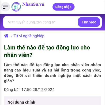
NhanSu.vn
Đăng nhập
Tìm việc
PHÁP LUẬT VIỆT NAM
Tìm việc làm
Quản lý CV
Tính lương Gross - Net
Văn bản pháp luật
Tử vi nghề nghiệp
/
Việc làm ngành luật
Tải CV lên
Tính thuế thu nhập cá nhân
Chính sách mới
Làm thế nào để tạo động lực cho
Việc làm lương cao
Tạo CV trực tuyến
Tính trợ cấp thất nghiệp
PHÁP LUẬT LAO ĐỘNG
nhân viên?
Lao động và tiền lương
Việc làm tốt nhất
MẪU CV THEO STYLE
Làm thế nào để tạo động lực cho nhân viên nhằm
Bảo hiểm và phúc lợi
nâng cao hiệu suất và sự hài lòng trong công việc,
CÔNG TY
Mẫu CV đơn giản
đồng thời cải thiện doanh nghiệp một cách đơn
Thuế thu nhập
giản?
Danh sách nhà tuyển dụng
Mẫu CV hiện đại
Đăng bài: 17:50 28/12/2024
Hồ sơ biểu mẫu
Nhà tuyển dụng hàng đầu
Chính sách lao động
Nội dung chính