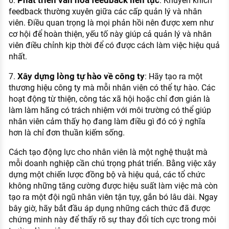
Phát triển văn hóa feedback liên tục
6.
: Khuyến khích
feedback thường xuyên giữa các cấp quản lý và nhân
viên. Điều quan trọng là mọi phản hồi nên được xem như
cơ hội để hoàn thiện, yếu tố này giúp cả quản lý và nhân
viên điều chỉnh kịp thời để có được cách làm việc hiệu quả
nhất.
Xây dựng lòng tự hào về công ty
7.
: Hãy tạo ra một
thương hiệu công ty mà mỗi nhân viên có thể tự hào. Các
hoạt động từ thiện, công tác xã hội hoặc chỉ đơn giản là
làm làm hãng có trách nhiệm với môi trường có thể giúp
nhân viên cảm thấy họ đang làm điều gì đó có ý nghĩa
hơn là chỉ đơn thuần kiếm sống.
Cách tạo động lực cho nhân viên là một nghệ thuật mà
mỗi doanh nghiệp cần chú trọng phát triển. Bằng việc xây
dựng một chiến lược đồng bộ và hiệu quả, các tổ chức
không những tăng cường được hiệu suất làm việc mà còn
tạo ra một đội ngũ nhân viên tận tụy, gắn bó lâu dài. Ngay
bây giờ, hãy bắt đầu áp dụng những cách thức đã được
chứng minh này để thấy rõ sự thay đổi tích cực trong môi