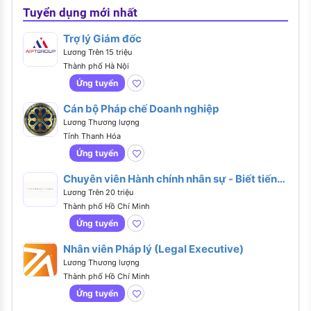
Tuyển dụng mới nhất
Trợ lý Giám đốc
Lương Trên 15 triệu
Thành phố Hà Nội
Ứng tuyển
Cán bộ Pháp chế Doanh nghiệp
Lương Thương lượng
Tỉnh Thanh Hóa
Ứng tuyển
Chuyên viên Hành chính nhân sự - Biết tiếng
Anh hoặc tiếng Trung
Lương Trên 20 triệu
Thành phố Hồ Chí Minh
Ứng tuyển
Nhân viên Pháp lý (Legal Executive)
Lương Thương lượng
Thành phố Hồ Chí Minh
Ứng tuyển