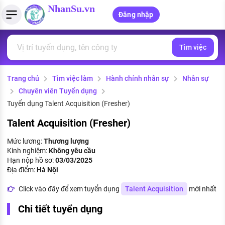
NhanSu.vn
Đăng nhập
Tìm việc
PHÁP LUẬT VIỆT NAM
Tìm việc làm
Quản lý CV
Tính lương Gross - Net
Văn bản pháp luật
Trang chủ
Tìm việc làm
Hành chính nhân sự
Nhân sự
Việc làm ngành luật
Tải CV lên
Tính thuế thu nhập cá nhân
Chính sách mới
Chuyên viên Tuyển dụng
Việc làm lương cao
Tạo CV trực tuyến
Tính trợ cấp thất nghiệp
Tuyển dụng Talent Acquisition (Fresher)
PHÁP LUẬT LAO ĐỘNG
Talent Acquisition (Fresher)
Lao động và tiền lương
Việc làm tốt nhất
MẪU CV THEO STYLE
Mức lương:
Thương lượng
Bảo hiểm và phúc lợi
Kinh nghiệm:
Không yêu cầu
CÔNG TY
Mẫu CV đơn giản
Hạn nộp hồ sơ:
03/03/2025
Thuế thu nhập
Địa điểm:
Hà Nội
Danh sách nhà tuyển dụng
Mẫu CV hiện đại
Click vào đây để xem tuyển dụng
Talent Acquisition
mới nhất
Hồ sơ biểu mẫu
Nhà tuyển dụng hàng đầu
Chi tiết tuyển dụng
Chính sách lao động