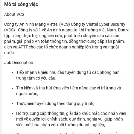
Mô tả công việc
KHÁM PHÁ NGHỀ NGHIỆP
Tử vi nghề nghiệp
About VCS
Công ty An Ninh Mạng Viettel (VCS) Công ty Viettel Cyber Security
Kỹ năng nghề nghiệp
(VCS) - Công ty số 1 về An ninh mạng tại thị trường Việt Nam. Đơn vị
tập trung thực hiện, nghiên cứu, phát triển chuyên sâu các sản
HƯỚNG NGHIỆP VIỆC LÀM
phẩm, giải pháp An toàn thông tin, đồng thời cung cấp sản phẩm,
dịch vụ ATTT cho các tổ chức doanh nghiệp lớn trong và ngoài
Đặc trưng từng nghề
nước.
Xu hướng việc làm
Job Description
XÂY DỰNG VÀ PHÁT TRIỂN ĐỘI NGŨ
Tiếp nhận và hiểu nhu cầu tuyển dụng từ các phòng ban,
NHÂN SỰ
trung tâm có yêu cầu;
Tìm kiếm và thu hút ứng viên tiềm năng các vị trí trong và
TUYỂN DỤNG VIỆC LÀM
ngoài nước;
Thực hiện tuyển dụng theo đúng quy trình;
Hỗ trợ, cung cấp thông tin, giải đáp khúc mắc cho nhân viên
mới về quyền lợi, chính sách, quy định, nghĩa vụ, giúp nhân
viên mới hòa nhập với môi trường doanh nghiệp;