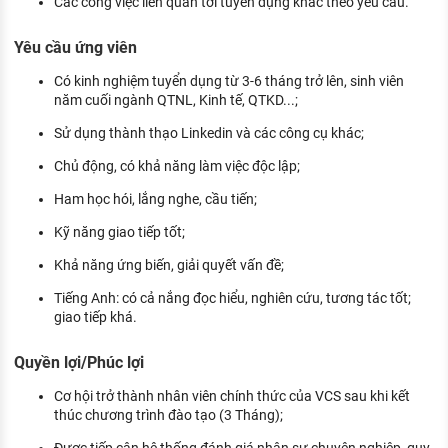
Các công việc liên quan tới tuyển dụng khác theo yêu cầu.
Yêu cầu ứng viên
Có kinh nghiệm tuyển dụng từ 3-6 tháng trở lên, sinh viên
năm cuối ngành QTNL, Kinh tế, QTKD...;
Sử dụng thành thạo Linkedin và các công cụ khác;
Chủ động, có khả năng làm việc độc lập;
Ham học hói, lắng nghe, cầu tiến;
Kỹ năng giao tiếp tốt;
Khả năng ứng biến, giải quyết vấn đề;
Tiếng Anh: có cả nắng đọc hiểu, nghiên cứu, tương tác tốt;
giao tiếp khá.
Quyền lợi/Phúc lợi
Cơ hội trở thành nhân viên chính thức của VCS sau khi kết
thúc chương trình đào tạo (3 Tháng);
Được tiếp cận hệ thống đánh giá nhân sự chuyên nghiệp, quy