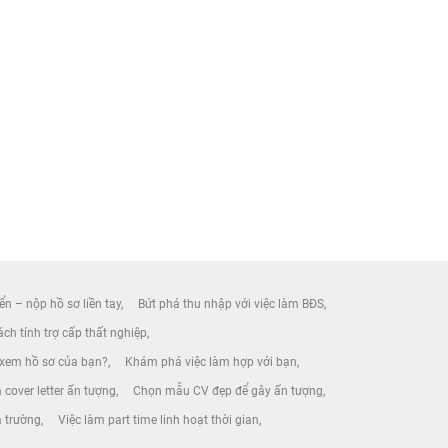
ển – nộp hồ sơ liền tay
Bứt phá thu nhập với việc làm BĐS
ch tính trợ cấp thất nghiệp
 xem hồ sơ của bạn?
Khám phá việc làm hợp với bạn
 cover letter ấn tượng
Chọn mẫu CV đẹp để gây ấn tượng
a trường
Việc làm part time linh hoạt thời gian