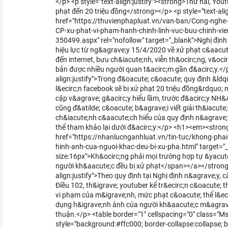
</p> <p style="text-align:justify"><strong>Thứ hai, Yout
phạt đến 20 triệu đồng</strong></p> <p style="text-alig
href="https://thuvienphapluat.vn/van-ban/Cong-nghe-
CP-xu-phat-vi-pham-hanh-chinh-linh-vuc-buu-chinh-vie
350499.aspx" rel="nofollow" target="_blank">Nghị đị
hiệu lực từ ng&agrave;y 15/4/2020 về xử phạt c&aacute
đến internet, bưu ch&iacute;nh, viễn th&ocirc;ng, v&ocir
bản được nhiều người quan t&acirc;m gần đ&acirc;y.</p>
align:justify">Trong đ&oacute; c&oacute; quy định &l
l&ecirc;n facebook sẽ bị xử phạt 20 triệu đồng&rdquo;
cập v&agrave; g&acirc;y hiểu lầm, trước đ&acirc;y N
cũng đ&atilde; c&oacute; b&agrave;i viết giải th&iacut
ch&iacute;nh c&aacute;ch hiểu của quy định n&agrave;y
thể tham khảo lại dưới đ&acirc;y:</p> <h1><em><stron
href="https://nhanlucnganhluat.vn/tin-tuc/khong-phai
hinh-anh-cua-nguoi-khac-deu-bi-xu-pha.html" target="_
size:16px">Kh&ocirc;ng phải mọi trường hợp tự &yacut
người kh&aacute;c đều bị xử phạt</span></a></strong
align:justify">Theo quy định tại Nghị định n&agrave;y,
Điều 102, th&igrave; youtuber kể tr&ecirc;n c&oacute; t
vi phạm của m&igrave;nh, mức phạt c&oacute; thể l&ecir
dụng h&igrave;nh ảnh của người kh&aacute;c m&agrav
thuận.</p> <table border="1" cellspacing="0" class="M
style="background:#ffc000; border-collapse:collapse; b