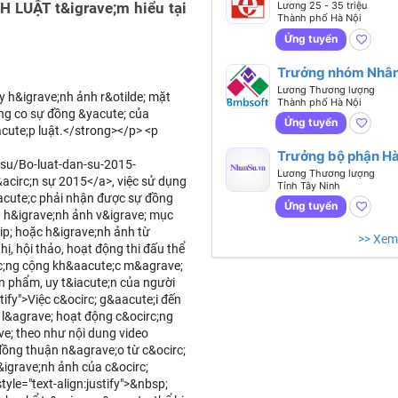
viên Cao cấp Pháp
 LUẬT t&igrave;m hiểu tại
Lương 25 - 35 triệu
Thành phố Hà Nội
Ứng tuyển
Trưởng nhóm Nhân
Lương Thương lượng
ay h&igrave;nh ảnh r&otilde; mặt
Thành phố Hà Nội
ng co sự đồng &yacute; của
Ứng tuyển
cute;p luật.</strong></p> <p
Trưởng bộ phận H
su/Bo-luat-dan-su-2015-
chính (CĐT, làm vi
Lương Thương lượng
&acirc;n sự 2015</a>, việc sử dụng
Tỉnh Tây Ninh
tại Long An, có xe
acute;c phải nhận được sự đồng
đón tại HCM)
Ứng tuyển
 h&igrave;nh ảnh v&igrave; mục
ip; hoặc h&igrave;nh ảnh từ
>> Xem
ị, hội thảo, hoạt động thi đấu thể
rc;ng cộng kh&aacute;c m&agrave;
n phẩm, uy t&iacute;n của người
tify">Việc c&ocirc; g&aacute;i đến
l&agrave; hoạt động c&ocirc;ng
ve; theo như nội dung video
đồng thuận n&agrave;o từ c&ocirc;
&igrave;nh ảnh của c&ocirc;
tyle="text-align:justify">&nbsp;