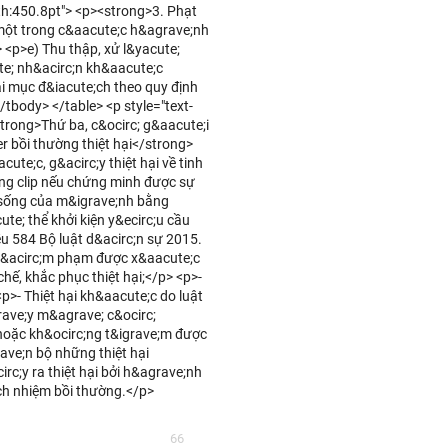
th:450.8pt"> <p><strong>3. Phạt
một trong c&aacute;c h&agrave;nh
 <p>e) Thu thập, xử l&yacute;
te; nh&acirc;n kh&aacute;c
i mục đ&iacute;ch theo quy định
/tbody> </table> <p style="text-
<strong>Thứ ba, c&ocirc; g&aacute;i
er bồi thường thiệt hại</strong>
te;c, g&acirc;y thiệt hại về tinh
ong clip nếu chứng minh được sự
c sống của m&igrave;nh bằng
te; thể khởi kiện y&ecirc;u cầu
ều 584 Bộ luật d&acirc;n sự 2015.
ị x&acirc;m phạm được x&aacute;c
chế, khắc phục thiệt hại;</p> <p>-
p>- Thiệt hại kh&aacute;c do luật
rave;y m&agrave; c&ocirc;
 hoặc kh&ocirc;ng t&igrave;m được
rave;n bộ những thiệt hại
rc;y ra thiệt hại bởi h&agrave;nh
ch nhiệm bồi thường.</p>
66