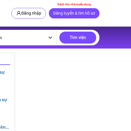
Dành cho nhà tuyển dụng
Đăng nhập
Đăng tuyển & tìm hồ sơ
Tìm việc
m
 sự
 sự
yên