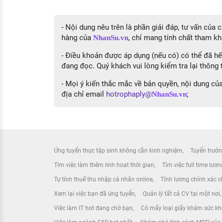
- Nội dung nêu trên là phần giải đáp, tư vấn của
hàng của
, chỉ mang tính chất tham kh
NhanSu.vn
- Điều khoản được áp dụng (nếu có) có thể đã hết
đang đọc. Quý khách vui lòng kiểm tra lại thông t
- Mọi ý kiến thắc mắc về bản quyền, nội dung của 
địa chỉ email
hotrophaply@
;
NhanSu.vn
Ứng tuyển thực tập sinh không cần kinh nghiệm
Tuyển trưởn
Tìm việc làm thêm linh hoạt thời gian
Tìm việc full time lươ
Tự tính thuế thu nhập cá nhân online
Tính lương chính xác ch
Xem lại việc bạn đã ứng tuyển
Quản lý tất cả CV tại một nơi
Việc làm IT hot đang chờ bạn
Có mấy loại giấy khám sức k