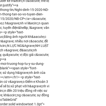
uber kể tr&ecirc;n c&oacute; thể bị
n:justify"><a
thong-tin/Nghi-dinh-15-2020-ND-
n-thong-tan-so-vo-tuyen-dien-
nh 15/2020/NĐ-CP</a> c&oacute;
;c h&agrave;nh vi li&ecirc;n quan
c; tuyến điện&hellip; l&agrave; văn
 <p style="text-
dquo;Đăng ảnh người kh&aacute;c
 m&agrave; nhiều nơi c&oacute; đề
H&Acirc;N LỰC NG&Agrave;NH LUẬT
e;ch v&agrave; đ&iacute;nh
, qu&yacute; vị độc giả c&oacute;
g><a
-moi-truong-hop-tu-y-su-dung-
blank"><span style="font-
e; sử dụng h&igrave;nh ảnh của
></em></h1> <p style="text-
 căn cứ v&agrave;o Điểm e Khoản 3
hể sẽ bị xử phạt với h&agrave;nh vi
c;n đến 20 triệu đồng về việc sư
e; kh&ocirc;ng c&oacute; sự đồng
soTableGrid"
order:solid windowtext 1.0pt">