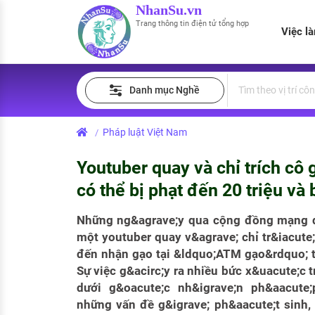
NhanSu.vn
Trang thông tin điện tử tổng hợp
Việc l
PHÁP LUẬT VIỆT NAM
Tìm việc làm
Quản lý CV
Tính lương Gross - Net
Danh mục Nghề
Văn bản pháp luật
Việc làm ngành luật
Tải CV lên
Tính thuế thu nhập cá nhân
Chính sách mới
Pháp luật Việt Nam
/
Việc làm lương cao
Tạo CV trực tuyến
Tính trợ cấp thất nghiệp
PHÁP LUẬT LAO ĐỘNG
Youtuber quay và chỉ trích cô
Lao động và tiền lương
Việc làm tốt nhất
MẪU CV THEO STYLE
có thể bị phạt đến 20 triệu và 
Bảo hiểm và phúc lợi
CÔNG TY
Mẫu CV đơn giản
Những ng&agrave;y qua cộng đồng mạng đ
một youtuber quay v&agrave; chỉ tr&iacute;
Thuế thu nhập
Danh sách nhà tuyển dụng
Mẫu CV hiện đại
đến nhận gạo tại &ldquo;ATM gạo&rdquo; t
Hồ sơ biểu mẫu
Sự việc g&acirc;y ra nhiều bức x&uacute;c
Nhà tuyển dụng hàng đầu
dưới g&oacute;c nh&igrave;n ph&aacute;
Chính sách lao động
những vấn đề g&igrave; ph&aacute;t sinh,