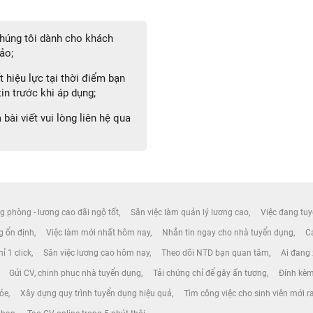
 chúng tôi dành cho khách
ảo;
 hiệu lực tại thời điểm bạn
in trước khi áp dụng;
bài viết vui lòng liên hệ qua
g phòng - lương cao đãi ngộ tốt
Săn việc làm quản lý lương cao
Việc đang tuy
ng ổn định
Việc làm mới nhất hôm nay
Nhắn tin ngay cho nhà tuyển dụng
Cá
ỉ 1 click
Săn việc lương cao hôm nay
Theo dõi NTD bạn quan tâm
Ai đang
Gửi CV, chinh phục nhà tuyển dụng
Tải chứng chỉ để gây ấn tượng
Đính kèm
hỏe
Xây dựng quy trình tuyển dụng hiệu quả
Tìm công việc cho sinh viên mới r