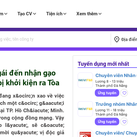
àm
Tạo CV
Tiện ích
Xem thêm
Địa điể
Tuyển dụng mới nhất
 gái đến nhận gạo
Chuyên viên Nhân
bị khởi kiện ra Tòa
Lương 8 - 13 triệu
Thành phố Đà Nẵng
Ứng tuyển
ang x&ocirc;n xao về việc
ch một c&ocirc; g&aacute;i
Trưởng nhóm Nhân
ại TP. Hồ Ch&iacute; Minh.
Lương 11 - 18 triệu
Thành phố Đà Nẵng
 trong cộng đồng mạng. Vậy
Ứng tuyển
p l&yacute;, sẽ c&oacute;
 mời qu&yacute; vị độc giả
Chuyên viên/ Chu