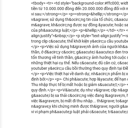
<tbody> <tr> <td style="background-color:#ffc000; wid
tiền từ 10.000.000 đồng đến 20.000.000 đồng đối với 
vi sau:</strong></p> <p><strong>&hellip;</strong></p>
v&agrave; sử dụng th&ocirc;ng tin của tổ chức, c&aacu
m&agrave; kh&ocirc;ng được sự đồng &yacute; hoặc sa
của ph&aacute;p luật;</p> <p>&hellip;</p> </td> </tr> <
align:justify">&nbsp;</p> <p style="text-align:justify">
trong clip c&oacute; thể khởi kiện y&ecirc;u cầu youtub
</p> <p>Việc sử dụng h&igrave;nh ảnh của người kh&aacu
thần, ở đ&acirc;y c&ocirc; g&aacute;i &aacute;o đen tr
tổn thương về tinh thần, g&acirc;y ảnh hưởng tới cuộ
những thiệt hại cụ thể. Nếu c&oacute; đủ căn cứ, c&oacu
youtuber y&ecirc;u cầu bồi thường theo quy định tại Đi
</p> <p>Việc thiệt hại về danh dự, nh&acirc;n phẩm b
định bởi:</p> <p>- Chi ph&iacute; hợp l&yacute; để hạn 
Thu nhập thực tế bị mất hoặc bị giảm s&uacute;t;</p> <
quy định.</p> <p>V&iacute; dụ như v&igrave; clip n&ag
g&aacute;i bị sa thải c&ocirc;ng việc đang l&agrave;m,
việc l&agrave;m, bị mất đi thu nhập... th&igrave; to&ag
n&agrave;y khi chứng minh được th&igrave; người g&aci
vi vi phạm ph&aacute;p luật phải c&oacute; tr&aacute;