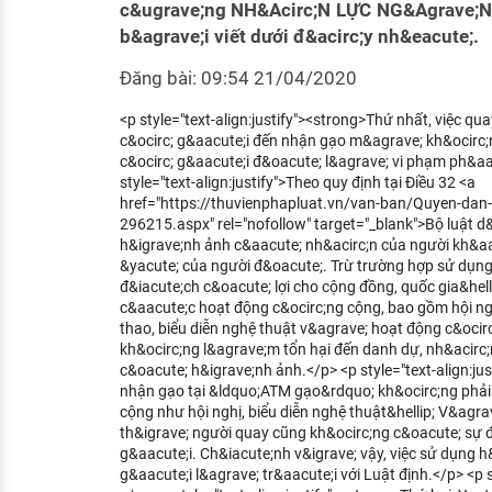
c&ugrave;ng NH&Acirc;N LỰC NG&Agrave;NH
KHÁM PHÁ NGHỀ NGHIỆP
b&agrave;i viết dưới đ&acirc;y nh&eacute;.
Tử vi nghề nghiệp
Đăng bài: 09:54 21/04/2020
Kỹ năng nghề nghiệp
<p style="text-align:justify"><strong>Thứ nhất, việc qu
HƯỚNG NGHIỆP VIỆC LÀM
c&ocirc; g&aacute;i đến nhận gạo m&agrave; kh&ocirc;
c&ocirc; g&aacute;i đ&oacute; l&agrave; vi phạm ph&aa
Đặc trưng từng nghề
style="text-align:justify">Theo quy định tại Điều 32 <a
href="https://thuvienphapluat.vn/van-ban/Quyen-dan-
296215.aspx" rel="nofollow" target="_blank">Bộ luật d
Xu hướng việc làm
h&igrave;nh ảnh c&aacute; nh&acirc;n của người kh&a
XÂY DỰNG VÀ PHÁT TRIỂN ĐỘI NGŨ
&yacute; của người đ&oacute;. Trừ trường hợp sử dụng
NHÂN SỰ
đ&iacute;ch c&oacute; lợi cho cộng đồng, quốc gia&hell
c&aacute;c hoạt động c&ocirc;ng cộng, bao gồm hội ngh
TUYỂN DỤNG VIỆC LÀM
thao, biểu diễn nghệ thuật v&agrave; hoạt động c&oci
kh&ocirc;ng l&agrave;m tổn hại đến danh dự, nh&acirc;
c&oacute; h&igrave;nh ảnh.</p> <p style="text-align:jus
nhận gạo tại &ldquo;ATM gạo&rdquo; kh&ocirc;ng phải 
cộng như hội nghị, biểu diễn nghệ thuật&hellip; V&agra
th&igrave; người quay cũng kh&ocirc;ng c&oacute; sự 
g&aacute;i. Ch&iacute;nh v&igrave; vậy, việc sử dụng h
g&aacute;i l&agrave; tr&aacute;i với Luật định.</p> <p s