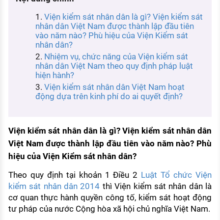
KHÁM PHÁ NGHỀ NGHIỆP
Viện kiểm sát nhân dân là gì? Viện kiểm sát
Tử vi nghề nghiệp
nhân dân Việt Nam được thành lập đầu tiên
vào năm nào? Phù hiệu của Viện Kiểm sát
nhân dân?
Kỹ năng nghề nghiệp
Nhiệm vụ, chức năng của Viện kiểm sát
HƯỚNG NGHIỆP VIỆC LÀM
nhân dân Việt Nam theo quy định pháp luật
hiện hành?
Đặc trưng từng nghề
Viện kiểm sát nhân dân Việt Nam hoạt
động dựa trên kinh phí do ai quyết định?
Xu hướng việc làm
XÂY DỰNG VÀ PHÁT TRIỂN ĐỘI NGŨ
NHÂN SỰ
Viện kiểm sát nhân dân là gì? Viện kiểm sát nhân dân
Việt Nam được thành lập đầu tiên vào năm nào? Phù
TUYỂN DỤNG VIỆC LÀM
hiệu của Viện Kiểm sát nhân dân?
Theo quy định tại khoản 1 Điều 2
Luật Tổ chức Viện
kiểm sát nhân dân 2014
thì Viện kiểm sát nhân dân là
cơ quan thực hành quyền công tố, kiểm sát hoạt động
tư pháp của nước Cộng hòa xã hội chủ nghĩa Việt Nam.