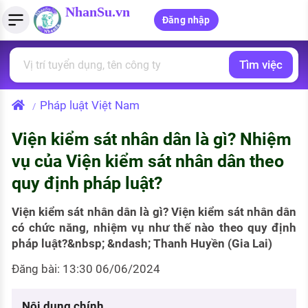
NhanSu.vn
Đăng nhập
Tìm việc
PHÁP LUẬT VIỆT NAM
Tìm việc làm
Quản lý CV
Tính lương Gross - Net
Văn bản pháp luật
Pháp luật Việt Nam
/
Việc làm ngành luật
Tải CV lên
Tính thuế thu nhập cá nhân
Chính sách mới
Viện kiểm sát nhân dân là gì? Nhiệm
Việc làm lương cao
Tạo CV trực tuyến
Tính trợ cấp thất nghiệp
PHÁP LUẬT LAO ĐỘNG
vụ của Viện kiểm sát nhân dân theo
Lao động và tiền lương
Việc làm tốt nhất
quy định pháp luật?
MẪU CV THEO STYLE
Bảo hiểm và phúc lợi
CÔNG TY
Mẫu CV đơn giản
Viện kiểm sát nhân dân là gì? Viện kiểm sát nhân dân
có chức năng, nhiệm vụ như thế nào theo quy định
Thuế thu nhập
Danh sách nhà tuyển dụng
pháp luật?&nbsp; &ndash; Thanh Huyền (Gia Lai)
Mẫu CV hiện đại
Hồ sơ biểu mẫu
Đăng bài: 13:30 06/06/2024
Nhà tuyển dụng hàng đầu
Chính sách lao động
Nội dung chính