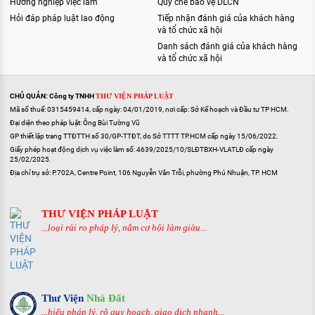
Hướng nghiệp việc làm
Quy chế bảo vệ DLCN
Hỏi đáp pháp luật lao động
Tiếp nhận đánh giá của khách hàng
và tổ chức xã hội
Danh sách đánh giá của khách hàng
và tổ chức xã hội
CHỦ QUẢN: Công ty TNHH
THƯ VIỆN PHÁP LUẬT
Mã số thuế: 0315459414, cấp ngày: 04/01/2019, nơi cấp: Sở Kế hoạch và Đầu tư TP HCM.
Đại diện theo pháp luật: Ông Bùi Tường Vũ
GP thiết lập trang TTĐTTH số 30/GP-TTĐT, do Sở TTTT TP.HCM cấp ngày 15/06/2022.
Giấy phép hoạt động dịch vụ việc làm số: 4639/2025/10/SLĐTBXH-VLATLĐ cấp ngày
25/02/2025.
Địa chỉ trụ sở: P.702A, Centre Point, 106 Nguyễn Văn Trỗi, phường Phú Nhuận, TP. HCM
THƯ VIỆN PHÁP LUẬT
...loại rủi ro pháp lý, nắm cơ hội làm giàu...
Thư Viện
Nhà Đất
...hiểu pháp lý, rõ quy hoạch, giao dịch nhanh...