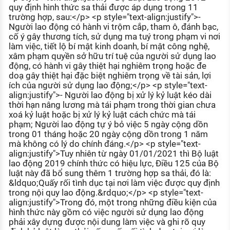
quy định hình thức sa thải được áp dụng trong 11
KHÁM PHÁ NGHỀ NGHIỆP
trường hợp, sau:</p> <p style="text-align:justify">-
Tử vi nghề nghiệp
Người lao động có hành vi trộm cắp, tham ô, đánh bạc,
cố ý gây thương tích, sử dụng ma tuý trong phạm vi nơi
làm việc, tiết lộ bí mật kinh doanh, bí mật công nghệ,
Kỹ năng nghề nghiệp
xâm phạm quyền sở hữu trí tuệ của người sử dụng lao
động, có hành vi gây thiệt hại nghiêm trọng hoặc đe
HƯỚNG NGHIỆP VIỆC LÀM
doạ gây thiệt hại đặc biệt nghiêm trọng về tài sản, lợi
Đặc trưng từng nghề
ích của người sử dụng lao động;</p> <p style="text-
align:justify">- Người lao động bị xử lý kỷ luật kéo dài
thời hạn nâng lương mà tái phạm trong thời gian chưa
Xu hướng việc làm
xoá kỷ luật hoặc bị xử lý kỷ luật cách chức mà tái
XÂY DỰNG VÀ PHÁT TRIỂN ĐỘI NGŨ
phạm; Người lao động tự ý bỏ việc 5 ngày cộng dồn
NHÂN SỰ
trong 01 tháng hoặc 20 ngày cộng dồn trong 1 năm
mà không có lý do chính đáng.</p> <p style="text-
TUYỂN DỤNG VIỆC LÀM
align:justify">Tuy nhiên từ ngày 01/01/2021 thì Bộ luật
lao động 2019 chính thức có hiệu lực, Điều 125 của Bộ
luật này đã bổ sung thêm 1 trường hợp sa thải, đó là:
&ldquo;Quấy rối tình dục tại nơi làm việc được quy định
trong nội quy lao động.&rdquo;</p> <p style="text-
align:justify">Trong đó, một trong những điều kiện của
hình thức này gồm có việc người sử dụng lao động
phải xây dựng được nội dung làm việc và ghi rõ quy