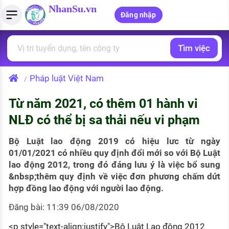
NhanSu.vn
Đăng nhập
Tìm việc
PHÁP LUẬT VIỆT NAM
Tìm việc làm
Quản lý CV
Tính lương Gross - Net
Văn bản pháp luật
Pháp luật Việt Nam
/
Việc làm ngành luật
Tải CV lên
Tính thuế thu nhập cá nhân
Chính sách mới
Từ năm 2021, có thêm 01 hành vi
Việc làm lương cao
Tạo CV trực tuyến
Tính trợ cấp thất nghiệp
PHÁP LUẬT LAO ĐỘNG
NLĐ có thể bị sa thải nếu vi phạm
Lao động và tiền lương
Việc làm tốt nhất
MẪU CV THEO STYLE
Bộ Luật lao động 2019 có hiệu lưc từ ngày
Bảo hiểm và phúc lợi
01/01/2021 có nhiều quy định đổi mới so với Bộ Luật
CÔNG TY
Mẫu CV đơn giản
lao động 2012, trong đó đáng lưu ý là việc bổ sung
Thuế thu nhập
&nbsp;thêm quy định về việc đơn phương chấm dứt
Danh sách nhà tuyển dụng
Mẫu CV hiện đại
hợp đồng lao động với người lao động.
Hồ sơ biểu mẫu
Nhà tuyển dụng hàng đầu
Đăng bài: 11:39 06/08/2020
Chính sách lao động
<p style="text-align:justify">Bộ Luật Lao động 2012