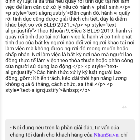
định kỷ luật là sa thải nếu quấy rối tình dục tại nơi làm
việc để làm căn cứ xử lý nếu có hành vi phát sinh.</p>
<p style="text-align:justify">Bên cạnh đó, hành vi quấy
rối tình dục cũng được giải thích chi tiết, đây là điểm
khác biệt so với BLLĐ 2021..</p> <p style="text-
align:justify">Theo Khoản 9, Điều 3 BLLĐ 2019, hành vi
quấy rối tình dục tại nơi làm việc là hành vi có tính chất
tình dục của bất kỳ người nào đối với người khác tại nơi
làm việc mà không được người đó mong muốn hoặc
chấp nhận. Nơi làm việc là bất kỳ nơi nào mà người lao
động thực tế làm việc theo thỏa thuận hoặc phân công
của người sử dụng lao động.</p> <p style="text-
align:justify">Các hình thức xử lý kỷ luật người lao
động, gồm: Khiển trách, kéo dài thời hạn nâng lương
không quá 6 tháng, cách chức, sa thải.</p> <p
style="text-align:justify">&nbsp;</p>
44
- Nội dung nêu trên là phần giải đáp, tư vấn của
chúng tôi dành cho khách hàng của
, chỉ
NhanSu.vn