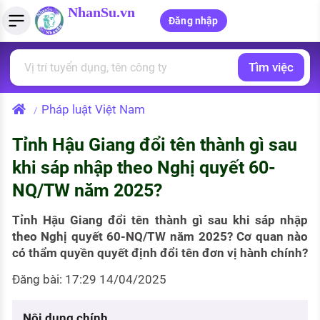
NhanSu.vn
Đăng nhập
Tìm việc
PHÁP LUẬT VIỆT NAM
Tìm việc làm
Quản lý CV
Tính lương Gross - Net
Văn bản pháp luật
Pháp luật Việt Nam
/
Việc làm ngành luật
Tải CV lên
Tính thuế thu nhập cá nhân
Chính sách mới
Tỉnh Hậu Giang đổi tên thành gì sau
Việc làm lương cao
Tạo CV trực tuyến
Tính trợ cấp thất nghiệp
PHÁP LUẬT LAO ĐỘNG
khi sáp nhập theo Nghị quyết 60-
Lao động và tiền lương
Việc làm tốt nhất
NQ/TW năm 2025?
MẪU CV THEO STYLE
Bảo hiểm và phúc lợi
CÔNG TY
Mẫu CV đơn giản
Tỉnh Hậu Giang đổi tên thành gì sau khi sáp nhập
theo Nghị quyết 60-NQ/TW năm 2025? Cơ quan nào
Thuế thu nhập
Danh sách nhà tuyển dụng
có thẩm quyền quyết định đổi tên đơn vị hành chính?
Mẫu CV hiện đại
Hồ sơ biểu mẫu
Đăng bài: 17:29 14/04/2025
Nhà tuyển dụng hàng đầu
Chính sách lao động
Nội dung chính