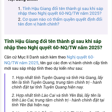
KHÁM PHÁ NGHỀ NGHIỆP
Tỉnh Hậu Giang đổi tên thành gì sau khi sáp
Tử vi nghề nghiệp
nhập theo Nghị quyết 60-NQ/TW năm 2025?
Cơ quan nào có thẩm quyền quyết định đổi
Kỹ năng nghề nghiệp
tên đơn vị hành chính?
HƯỚNG NGHIỆP VIỆC LÀM
Đặc trưng từng nghề
Tỉnh Hậu Giang đổi tên thành gì sau khi sáp
nhập theo Nghị quyết 60-NQ/TW năm 2025?
Xu hướng việc làm
Nghị quyết 60-
Căn cứ Mục II Danh sách kèm theo
XÂY DỰNG VÀ PHÁT TRIỂN ĐỘI NGŨ
NQ/TW năm 2025
, tên gọi các đơn vị hành chính cấp tỉnh
NHÂN SỰ
mới sau sáp nhập tỉnh theo dự kiến như sau:
TUYỂN DỤNG VIỆC LÀM
1. Hợp nhất tỉnh Tuyên Quang và tỉnh Hà Giang, lấy
tên là tỉnh Tuyên Quang, trung tâm chính trị - hành
chính đặt tại tỉnh Tuyên Quang hiện nay.
2. Hợp nhất tỉnh Lào Cai và tỉnh Yên Bái, lấy tên là
tỉnh Lào Cai, trung tâm chính trị - hành chính đặt tại
tỉnh Yên Bái hiện nay.