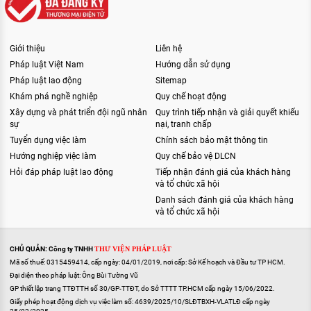
Giới thiệu
Liên hệ
Pháp luật Việt Nam
Hướng dẫn sử dụng
Pháp luật lao động
Sitemap
Khám phá nghề nghiệp
Quy chế hoạt động
Xây dựng và phát triển đội ngũ nhân
Quy trình tiếp nhận và giải quyết khiếu
sự
nại, tranh chấp
Tuyển dụng việc làm
Chính sách bảo mật thông tin
Hướng nghiệp việc làm
Quy chế bảo vệ DLCN
Hỏi đáp pháp luật lao động
Tiếp nhận đánh giá của khách hàng
và tổ chức xã hội
Danh sách đánh giá của khách hàng
và tổ chức xã hội
CHỦ QUẢN: Công ty TNHH
THƯ VIỆN PHÁP LUẬT
Mã số thuế: 0315459414, cấp ngày: 04/01/2019, nơi cấp: Sở Kế hoạch và Đầu tư TP HCM.
Đại diện theo pháp luật: Ông Bùi Tường Vũ
GP thiết lập trang TTĐTTH số 30/GP-TTĐT, do Sở TTTT TP.HCM cấp ngày 15/06/2022.
Giấy phép hoạt động dịch vụ việc làm số: 4639/2025/10/SLĐTBXH-VLATLĐ cấp ngày