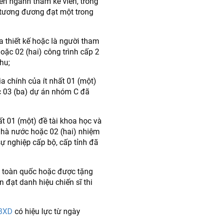
ên ngành thẩm kế viên, trong
 tương đương đạt một trong
ra thiết kế hoặc là người tham
hoặc 02 (hai) công trình cấp 2
hu;
a chính của ít nhất 01 (một)
 03 (ba) dự án nhóm C đã
ất 01 (một) đề tài khoa học và
nhà nước hoặc 02 (hai) nhiệm
ự nghiệp cấp bộ, cấp tỉnh đã
ua toàn quốc hoặc được tặng
 đạt danh hiệu chiến sĩ thi
-BXD
có hiệu lực từ ngày