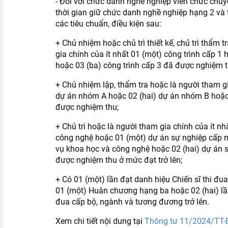
- Đối với chức danh nghề nghiệp viên chức chuy
thời gian giữ chức danh nghề nghiệp hạng 2 và
các tiêu chuẩn, điều kiện sau:
+ Chủ nhiệm hoặc chủ trì thiết kế, chủ trì thẩm t
gia chính của ít nhất 01 (một) công trình cấp 1 
hoặc 03 (ba) công trình cấp 3 đã được nghiệm t
+ Chủ nhiệm lập, thẩm tra hoặc là người tham gi
dự án nhóm A hoặc 02 (hai) dự án nhóm B hoặc
được nghiệm thu;
+ Chủ trì hoặc là người tham gia chính của ít nh
công nghệ hoặc 01 (một) dự án sự nghiệp cấp 
vụ khoa học và công nghệ hoặc 02 (hai) dự án s
được nghiệm thu ở mức đạt trở lên;
+ Có 01 (một) lần đạt danh hiệu Chiến sĩ thi đ
01 (một) Huân chương hạng ba hoặc 02 (hai) lần
đua cấp bộ, ngành và tương đương trở lên.
Xem chi tiết nội dung tại
Thông tư 11/2024/TT