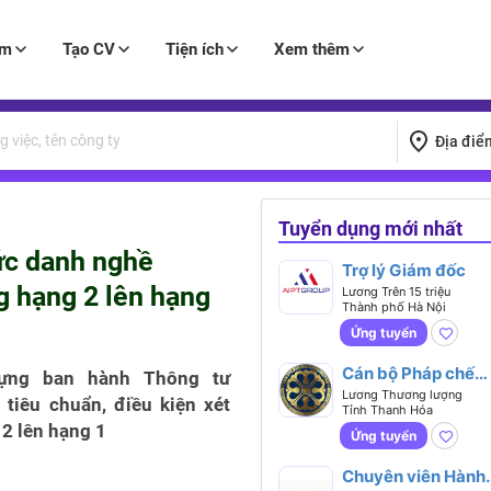
àm
Tạo CV
Tiện ích
Xem thêm
Địa điể
Tuyển dụng mới nhất
ức danh nghề
Trợ lý Giám đốc
 hạng 2 lên hạng
Lương Trên 15 triệu
Thành phố Hà Nội
Ứng tuyển
Cán bộ Pháp chế
dựng ban hành Thông tư
Doanh nghiệp
Lương Thương lượng
tiêu chuẩn, điều kiện xét
Tỉnh Thanh Hóa
2 lên hạng 1
Ứng tuyển
Chuyên viên Hành