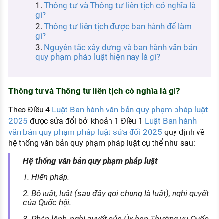
Thông tư và Thông tư liên tịch có nghĩa là
KHÁM PHÁ NGHỀ NGHIỆP
gì?
Tử vi nghề nghiệp
Thông tư liên tịch được ban hành để làm
gì?
Kỹ năng nghề nghiệp
Nguyên tắc xây dựng và ban hành văn bản
quy phạm pháp luật hiện nay là gì?
HƯỚNG NGHIỆP VIỆC LÀM
Đặc trưng từng nghề
Thông tư và Thông tư liên tịch có nghĩa là gì?
Xu hướng việc làm
Luật Ban hành văn bản quy phạm pháp luật
Theo Điều 4
XÂY DỰNG VÀ PHÁT TRIỂN ĐỘI NGŨ
2025
Luật Ban hành
được sửa đổi bởi khoản 1 Điều 1
NHÂN SỰ
văn bản quy phạm pháp luật sửa đổi 2025
quy định về
hệ thống văn bản quy phạm pháp luật cụ thể như sau:
TUYỂN DỤNG VIỆC LÀM
Hệ thống văn bản quy phạm pháp luật
1. Hiến pháp.
2. Bộ luật, luật (sau đây gọi chung là luật), nghị quyết
của Quốc hội.
3. Pháp lệnh, nghị quyết của Ủy ban Thường vụ Quốc