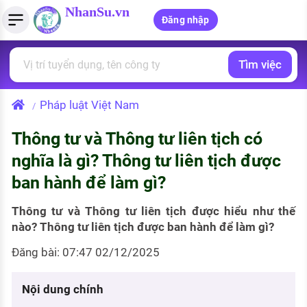
NhanSu.vn
Đăng nhập
Tìm việc
PHÁP LUẬT VIỆT NAM
Tìm việc làm
Quản lý CV
Tính lương Gross - Net
Văn bản pháp luật
Pháp luật Việt Nam
/
Việc làm ngành luật
Tải CV lên
Tính thuế thu nhập cá nhân
Chính sách mới
Thông tư và Thông tư liên tịch có
Việc làm lương cao
Tạo CV trực tuyến
Tính trợ cấp thất nghiệp
PHÁP LUẬT LAO ĐỘNG
nghĩa là gì? Thông tư liên tịch được
Lao động và tiền lương
Việc làm tốt nhất
ban hành để làm gì?
MẪU CV THEO STYLE
Bảo hiểm và phúc lợi
CÔNG TY
Mẫu CV đơn giản
Thông tư và Thông tư liên tịch được hiểu như thế
nào? Thông tư liên tịch được ban hành để làm gì?
Thuế thu nhập
Danh sách nhà tuyển dụng
Mẫu CV hiện đại
Đăng bài: 07:47 02/12/2025
Hồ sơ biểu mẫu
Nhà tuyển dụng hàng đầu
Nội dung chính
Chính sách lao động