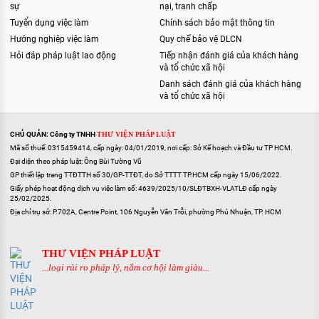
sự
nại, tranh chấp
Tuyển dụng việc làm
Chính sách bảo mật thông tin
Hướng nghiệp việc làm
Quy chế bảo vệ DLCN
Hỏi đáp pháp luật lao động
Tiếp nhận đánh giá của khách hàng
và tổ chức xã hội
Danh sách đánh giá của khách hàng
và tổ chức xã hội
CHỦ QUẢN: Công ty TNHH
THƯ VIỆN PHÁP LUẬT
Mã số thuế: 0315459414, cấp ngày: 04/01/2019, nơi cấp: Sở Kế hoạch và Đầu tư TP HCM.
Đại diện theo pháp luật: Ông Bùi Tường Vũ
GP thiết lập trang TTĐTTH số 30/GP-TTĐT, do Sở TTTT TP.HCM cấp ngày 15/06/2022.
Giấy phép hoạt động dịch vụ việc làm số: 4639/2025/10/SLĐTBXH-VLATLĐ cấp ngày
25/02/2025.
Địa chỉ trụ sở: P.702A, Centre Point, 106 Nguyễn Văn Trỗi, phường Phú Nhuận, TP. HCM
THƯ VIỆN PHÁP LUẬT
...loại rủi ro pháp lý, nắm cơ hội làm giàu...