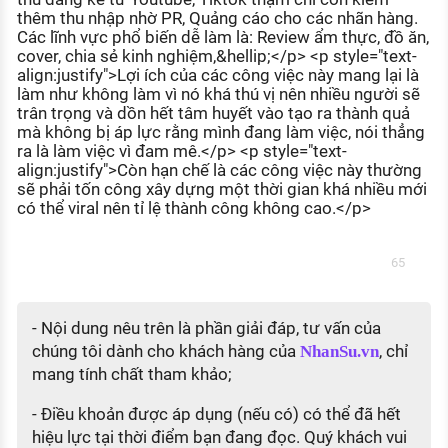
thêm thu nhập nhờ PR, Quảng cáo cho các nhãn hàng.
Các lĩnh vực phổ biến dễ làm là: Review ẩm thực, đồ ăn,
cover, chia sẻ kinh nghiệm,&hellip;</p> <p style="text-
align:justify">Lợi ích của các công việc này mang lại là
làm như không làm vì nó khá thú vị nên nhiều người sẽ
trân trọng và dồn hết tâm huyết vào tạo ra thành quả
mà không bị áp lực rằng mình đang làm việc, nói thẳng
ra là làm việc vì đam mê.</p> <p style="text-
align:justify">Còn hạn chế là các công việc này thường
sẽ phải tốn công xây dựng một thời gian khá nhiều mới
có thể viral nên tỉ lệ thành công không cao.</p>
65
- Nội dung nêu trên là phần giải đáp, tư vấn của
chúng tôi dành cho khách hàng của
, chỉ
NhanSu.vn
mang tính chất tham khảo;
- Điều khoản được áp dụng (nếu có) có thể đã hết
hiệu lực tại thời điểm bạn đang đọc. Quý khách vui