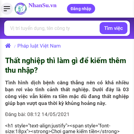
NhanSu.vn
Đăng nhập
Tìm việc
PHÁP LUẬT VIỆT NAM
Tìm việc làm
Quản lý CV
Tính lương Gross - Net
Văn bản pháp luật
Pháp luật Việt Nam
/
Việc làm ngành luật
Tải CV lên
Tính thuế thu nhập cá nhân
Chính sách mới
Thất nghiệp thì làm gì để kiếm thêm
Việc làm lương cao
Tạo CV trực tuyến
Tính trợ cấp thất nghiệp
PHÁP LUẬT LAO ĐỘNG
thu nhập?
Lao động và tiền lương
Việc làm tốt nhất
MẪU CV THEO STYLE
Tình hình dịch bệnh căng thẳng nên có khá nhiều
Bảo hiểm và phúc lợi
bạn rơi vào tình cảnh thất nghiệp. Dưới đây là 03
CÔNG TY
Mẫu CV đơn giản
công việc vẫn kiếm ra tiền mặc dù đang thất nghiệp
Thuế thu nhập
giúp bạn vượt qua thời kỳ khủng hoảng này.
Danh sách nhà tuyển dụng
Mẫu CV hiện đại
Đăng bài: 08:12 14/05/2021
Hồ sơ biểu mẫu
Nhà tuyển dụng hàng đầu
<h1 style="text-align:justify"><span style="font-
Chính sách lao động
size:18px"><strong>Chơi game kiếm tiền</strong>