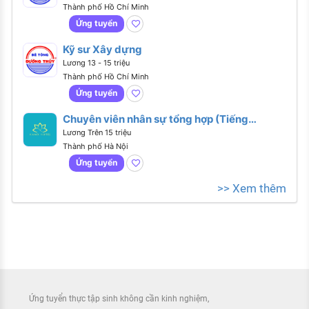
Thành phố Hồ Chí Minh
Ứng tuyển
Kỹ sư Xây dựng
Lương 13 - 15 triệu
Thành phố Hồ Chí Minh
Ứng tuyển
Chuyên viên nhân sự tổng hợp (Tiếng
Anh giao tiếp)
Lương Trên 15 triệu
Thành phố Hà Nội
Ứng tuyển
>> Xem thêm
Ứng tuyển thực tập sinh không cần kinh nghiệm