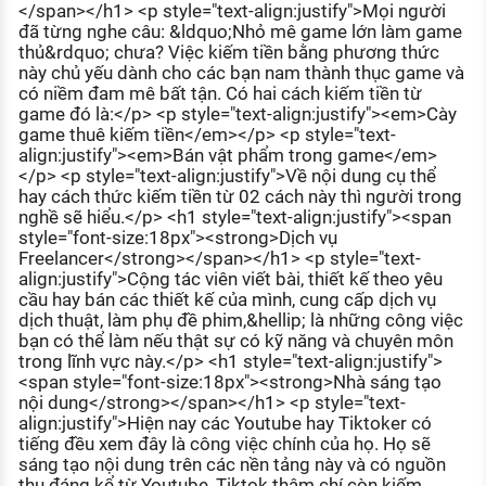
</span></h1> <p style="text-align:justify">Mọi người
KHÁM PHÁ NGHỀ NGHIỆP
đã từng nghe câu: &ldquo;Nhỏ mê game lớn làm game
thủ&rdquo; chưa? Việc kiếm tiền bằng phương thức
Tử vi nghề nghiệp
này chủ yếu dành cho các bạn nam thành thục game và
có niềm đam mê bất tận. Có hai cách kiếm tiền từ
Kỹ năng nghề nghiệp
game đó là:</p> <p style="text-align:justify"><em>Cày
game thuê kiếm tiền</em></p> <p style="text-
HƯỚNG NGHIỆP VIỆC LÀM
align:justify"><em>Bán vật phẩm trong game</em>
</p> <p style="text-align:justify">Về nội dung cụ thể
Đặc trưng từng nghề
hay cách thức kiếm tiền từ 02 cách này thì người trong
nghề sẽ hiểu.</p> <h1 style="text-align:justify"><span
Xu hướng việc làm
style="font-size:18px"><strong>Dịch vụ
Freelancer</strong></span></h1> <p style="text-
XÂY DỰNG VÀ PHÁT TRIỂN ĐỘI NGŨ
align:justify">Cộng tác viên viết bài, thiết kế theo yêu
NHÂN SỰ
cầu hay bán các thiết kế của mình, cung cấp dịch vụ
dịch thuật, làm phụ đề phim,&hellip; là những công việc
TUYỂN DỤNG VIỆC LÀM
bạn có thể làm nếu thật sự có kỹ năng và chuyên môn
trong lĩnh vực này.</p> <h1 style="text-align:justify">
<span style="font-size:18px"><strong>Nhà sáng tạo
nội dung</strong></span></h1> <p style="text-
align:justify">Hiện nay các Youtube hay Tiktoker có
tiếng đều xem đây là công việc chính của họ. Họ sẽ
sáng tạo nội dung trên các nền tảng này và có nguồn
thu đáng kể từ Youtube, Tiktok thậm chí còn kiếm