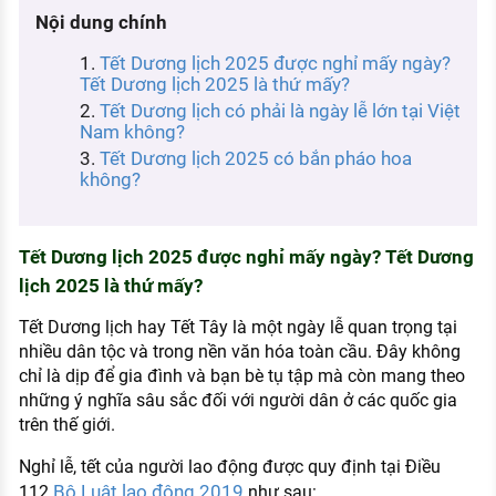
KHÁM PHÁ NGHỀ NGHIỆP
Nội dung chính
Tử vi nghề nghiệp
Tết Dương lịch 2025 được nghỉ mấy ngày?
Tết Dương lịch 2025 là thứ mấy?
Kỹ năng nghề nghiệp
Tết Dương lịch có phải là ngày lễ lớn tại Việt
Nam không?
HƯỚNG NGHIỆP VIỆC LÀM
Tết Dương lịch 2025 có bắn pháo hoa
không?
Đặc trưng từng nghề
Xu hướng việc làm
Tết Dương lịch 2025 được nghỉ mấy ngày? Tết Dương
XÂY DỰNG VÀ PHÁT TRIỂN ĐỘI NGŨ
lịch 2025 là thứ mấy?
NHÂN SỰ
Tết Dương lịch hay Tết Tây là một ngày lễ quan trọng tại
TUYỂN DỤNG VIỆC LÀM
nhiều dân tộc và trong nền văn hóa toàn cầu. Đây không
chỉ là dịp để gia đình và bạn bè tụ tập mà còn mang theo
những ý nghĩa sâu sắc đối với người dân ở các quốc gia
trên thế giới.
Nghỉ lễ, tết của người lao động được quy định tại Điều
Bộ Luật lao động 2019
112
như sau: