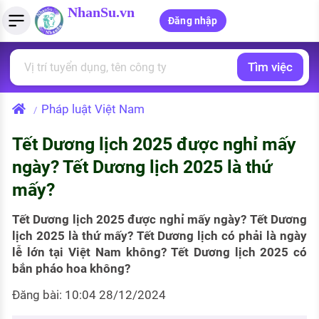
NhanSu.vn
Đăng nhập
Tìm việc
PHÁP LUẬT VIỆT NAM
Tìm việc làm
Quản lý CV
Tính lương Gross - Net
Văn bản pháp luật
Pháp luật Việt Nam
/
Việc làm ngành luật
Tải CV lên
Tính thuế thu nhập cá nhân
Chính sách mới
Tết Dương lịch 2025 được nghỉ mấy
Việc làm lương cao
Tạo CV trực tuyến
Tính trợ cấp thất nghiệp
PHÁP LUẬT LAO ĐỘNG
ngày? Tết Dương lịch 2025 là thứ
Lao động và tiền lương
Việc làm tốt nhất
mấy?
MẪU CV THEO STYLE
Bảo hiểm và phúc lợi
CÔNG TY
Mẫu CV đơn giản
Tết Dương lịch 2025 được nghỉ mấy ngày? Tết Dương
lịch 2025 là thứ mấy? Tết Dương lịch có phải là ngày
Thuế thu nhập
Danh sách nhà tuyển dụng
lễ lớn tại Việt Nam không? Tết Dương lịch 2025 có
Mẫu CV hiện đại
bắn pháo hoa không?
Hồ sơ biểu mẫu
Nhà tuyển dụng hàng đầu
Đăng bài: 10:04 28/12/2024
Chính sách lao động