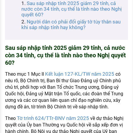
Sau sáp nhập tỉnh 2025 giảm 29 tỉnh, cả
KHÁM PHÁ NGHỀ NGHIỆP
nước còn 34 tỉnh, cụ thể là tỉnh nào theo Nghị
quyết 60?
Tử vi nghề nghiệp
Người dân có phải đổi giấy tờ tùy thân sau
khi sáp nhập tỉnh hay không?
Kỹ năng nghề nghiệp
HƯỚNG NGHIỆP VIỆC LÀM
Sau sáp nhập tỉnh 2025 giảm 29 tỉnh, cả nước
Đặc trưng từng nghề
còn 34 tỉnh, cụ thể là tỉnh nào theo Nghị quyết
Xu hướng việc làm
60?
XÂY DỰNG VÀ PHÁT TRIỂN ĐỘI NGŨ
Kết luận 127-KL/TW năm 2025
Theo mục 1 Mục II
có
NHÂN SỰ
nêu rõ, Bộ Chính trị, Ban Bí thư Giao Đảng uỷ Chính phủ
chủ trì, phối hợp với Ban Tổ chức Trung ương, Đảng uỷ
TUYỂN DỤNG VIỆC LÀM
Quốc hội, Đảng uỷ Mặt trận Tổ quốc, các đoàn thể Trung
ương và các cơ quan liên quan chỉ đạo nghiên cứu, xây
dựng đề án, tờ trình Bộ Chính trị về sáp nhập tỉnh.
Tờ trình 624/TTr-BNV năm 2025
Theo
về dự thảo Nghị
quyết của Ủy ban Thường vụ Quốc hội về sắp xếp đơn vị
hành chính. Bộ Nội vụ dự thảo Nghị quyết của Uỷ ban