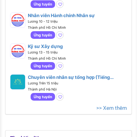
Ứng tuyển
Nhân viên Hành chính Nhân sự
Lương 10 - 12 triệu
Thành phố Hồ Chí Minh
Ứng tuyển
Kỹ sư Xây dựng
Lương 13 - 15 triệu
Thành phố Hồ Chí Minh
Ứng tuyển
Chuyên viên nhân sự tổng hợp (Tiếng
Anh giao tiếp)
Lương Trên 15 triệu
Thành phố Hà Nội
Ứng tuyển
>> Xem thêm