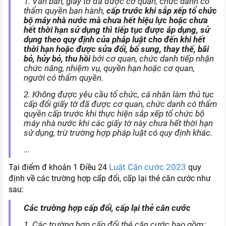
1. Văn bản, giấy tờ đã được cơ quan, chức danh có
thẩm quyền ban hành,
cấp trước khi sắp xếp tổ chức
bộ máy nhà nước mà chưa hết hiệu lực hoặc chưa
hết thời hạn sử dụng thì tiếp tục được áp dụng, sử
dụng theo quy định của pháp luật cho đến khi hết
thời hạn hoặc được sửa đổi, bổ sung, thay thế, bãi
bỏ, hủy bỏ, thu hồi
bởi cơ quan, chức danh tiếp nhận
chức năng, nhiệm vụ, quyền hạn hoặc cơ quan,
người có thẩm quyền.
2. Không được yêu cầu tổ chức, cá nhân làm thủ tục
cấp đổi giấy tờ đã được cơ quan, chức danh có thẩm
quyền cấp trước khi thực hiện sắp xếp tổ chức bộ
máy nhà nước khi các giấy tờ này chưa hết thời hạn
sử dụng, trừ trường hợp pháp luật có quy định khác.
...
Luật Căn cước 2023
Tại điểm đ khoản 1 Điều 24
quy
định về các trường hợp cấp đổi, cấp lại thẻ căn cước như
sau:
Các trường hợp cấp đổi, cấp lại thẻ căn cước
1. Các trường hợp cấp đổi thẻ căn cước bao gồm: