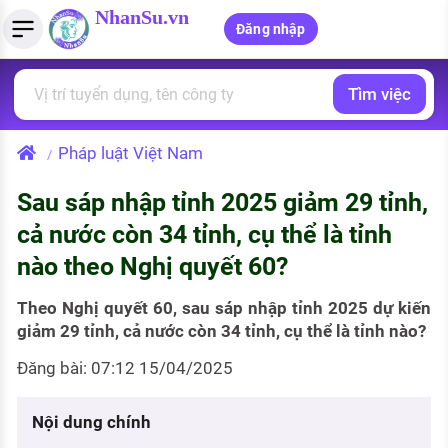
NhanSu.vn
Đăng nhập
Tìm việc
PHÁP LUẬT VIỆT NAM
Tìm việc làm
Quản lý CV
Tính lương Gross - Net
Văn bản pháp luật
Pháp luật Việt Nam
/
Việc làm ngành luật
Tải CV lên
Tính thuế thu nhập cá nhân
Chính sách mới
Sau sáp nhập tỉnh 2025 giảm 29 tỉnh,
Việc làm lương cao
Tạo CV trực tuyến
Tính trợ cấp thất nghiệp
PHÁP LUẬT LAO ĐỘNG
cả nước còn 34 tỉnh, cụ thể là tỉnh
Lao động và tiền lương
Việc làm tốt nhất
nào theo Nghị quyết 60?
MẪU CV THEO STYLE
Bảo hiểm và phúc lợi
CÔNG TY
Mẫu CV đơn giản
Theo Nghị quyết 60, sau sáp nhập tỉnh 2025 dự kiến
giảm 29 tỉnh, cả nước còn 34 tỉnh, cụ thể là tỉnh nào?
Thuế thu nhập
Danh sách nhà tuyển dụng
Mẫu CV hiện đại
Đăng bài: 07:12 15/04/2025
Hồ sơ biểu mẫu
Nhà tuyển dụng hàng đầu
Nội dung chính
Chính sách lao động