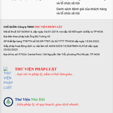
và tổ chức xã hội
Danh sách đánh giá của khách hàng
và tổ chức xã hội
CHỦ QUẢN: Công ty TNHH
THƯ VIỆN PHÁP LUẬT
Mã số thuế: 0315459414, cấp ngày: 04/01/2019, nơi cấp: Sở Kế hoạch và Đầu tư TP HCM.
Đại diện theo pháp luật: Ông Bùi Tường Vũ
GP thiết lập trang TTĐTTH số 30/GP-TTĐT, do Sở TTTT TP.HCM cấp ngày 15/06/2022.
Giấy phép hoạt động dịch vụ việc làm số: 4639/2025/10/SLĐTBXH-VLATLĐ cấp ngày
25/02/2025.
Địa chỉ trụ sở: P.702A, Centre Point, 106 Nguyễn Văn Trỗi, phường Phú Nhuận, TP. HCM
THƯ VIỆN PHÁP LUẬT
...loại rủi ro pháp lý, nắm cơ hội làm giàu...
Thư Viện
Nhà Đất
...hiểu pháp lý, rõ quy hoạch, giao dịch nhanh...