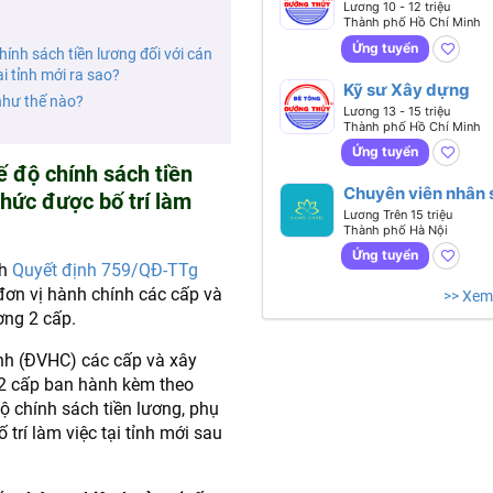
Nhân sự
Lương 10 - 12 triệu
Thành phố Hồ Chí Minh
Ứng tuyển
hính sách tiền lương đối với cán
i tỉnh mới ra sao?
Kỹ sư Xây dựng
như thế nào?
Lương 13 - 15 triệu
Thành phố Hồ Chí Minh
Ứng tuyển
ế độ chính sách tiền
Chuyên viên nhân 
chức được bố trí làm
tổng hợp (Tiếng
Lương Trên 15 triệu
Thành phố Hà Nội
Anh giao tiếp)
Ứng tuyển
nh
Quyết định 759/QĐ-TTg
đơn vị hành chính các cấp và
>> Xem
ơng 2 cấp.
ính (ĐVHC) các cấp và xây
2 cấp ban hành kèm theo
ộ chính sách tiền lương, phụ
trí làm việc tại tỉnh mới sau