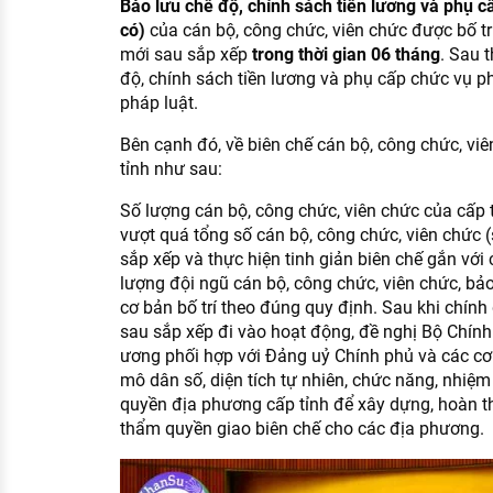
Bảo lưu chế độ, chính sách tiền lương và phụ 
có)
của cán bộ, công chức, viên chức được bố tr
mới sau sắp xếp
trong thời gian 06 tháng
. Sau 
độ, chính sách tiền lương và phụ cấp chức vụ p
pháp luật.
Bên cạnh đó, về biên chế cán bộ, công chức, vi
tỉnh như sau:
Số lượng cán bộ, công chức, viên chức của cấp 
vượt quá tổng số cán bộ, công chức, viên chức (
sắp xếp và thực hiện tinh giản biên chế gắn với 
lượng đội ngũ cán bộ, công chức, viên chức, b
cơ bản bố trí theo đúng quy định. Sau khi chín
sau sắp xếp đi vào hoạt động, đề nghị Bộ Chính
ương phối hợp với Đảng uỷ Chính phủ và các cơ
mô dân số, diện tích tự nhiên, chức năng, nhiệm
quyền địa phương cấp tỉnh để xây dựng, hoàn thiệ
thẩm quyền giao biên chế cho các địa phương.