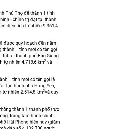
ỉnh Phú Thọ để thành 1 tỉnh
ính - chính trị đặt tại thành
 có diện tích tự nhiên 9.361,4
(đã được quy hoạch đến năm
 thành 1 tỉnh mới có tên gọi
ị đặt tại thành phố Bắc Giang,
2
ch tự nhiên 4.718,6 km
và
nh 1 tỉnh mới có tên gọi là
đặt tại thành phố Hưng Yên,
2
h tự nhiên 2.514,8 km
và quy
Phòng thành 1 thành phố trực
òng, trung tâm hành chính -
 phố Hải Phòng hiện nay (giảm
mô dân số 4.102.700 người.