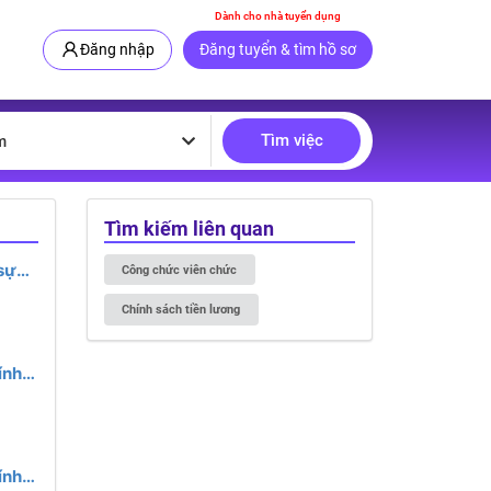
Dành cho nhà tuyển dụng
Đăng nhập
Đăng tuyển & tìm hồ sơ
Tìm việc
m
Tìm kiếm liên quan
sự
Công chức viên chức
 17 -
Chính sách tiền lương
ính
ính