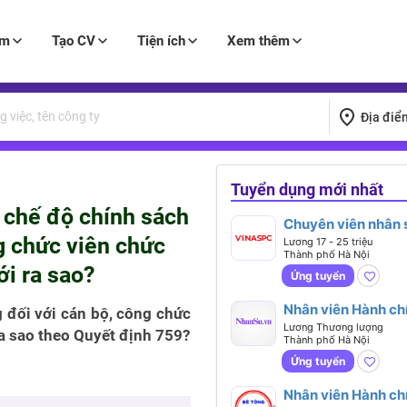
àm
Tạo CV
Tiện ích
Xem thêm
Địa điể
Tuyển dụng mới nhất
 chế độ chính sách
Chuyên viên nhân 
ng chức viên chức
tổng hợp (Lương từ
Lương 17 - 25 triệu
Thành phố Hà Nội
25 triệu)
ới ra sao?
Ứng tuyển
Nhân viên Hành ch
 đối với cán bộ, công chức
văn phòng
Lương Thương lượng
 ra sao theo Quyết định 759?
Thành phố Hà Nội
Ứng tuyển
Nhân viên Hành ch