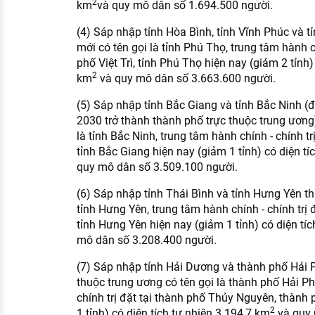
2
km
và quy mô dân số 1.694.500 người.
(4) Sáp nhập tỉnh Hòa Bình, tỉnh Vĩnh Phúc và t
mới có tên gọi là tỉnh Phú Thọ, trung tâm hành ch
phố Việt Trì, tỉnh Phú Thọ hiện nay (giảm 2 tỉnh)
2
km
và quy mô dân số 3.663.600 người.
(5) Sáp nhập tỉnh Bắc Giang và tỉnh Bắc Ninh 
2030 trở thành thành phố trực thuộc trung ương)
là tỉnh Bắc Ninh, trung tâm hành chính - chính tr
tỉnh Bắc Giang hiện nay (giảm 1 tỉnh) có diện tí
quy mô dân số 3.509.100 người.
(6) Sáp nhập tỉnh Thái Bình và tỉnh Hưng Yên thà
tỉnh Hưng Yên, trung tâm hành chính - chính trị 
tỉnh Hưng Yên hiện nay (giảm 1 tỉnh) có diện tíc
mô dân số 3.208.400 người.
(7) Sáp nhập tỉnh Hải Dương và thành phố Hải 
thuộc trung ương có tên gọi là thành phố Hải Ph
chính trị đặt tại thành phố Thủy Nguyên, thành
2
1 tỉnh) có diện tích tự nhiên 3.194,7 km
và quy 