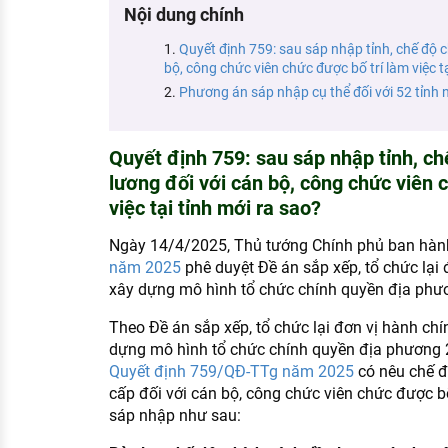
Nội dung chính
KHÁM PHÁ NGHỀ NGHIỆP
Tử vi nghề nghiệp
Quyết định 759: sau sáp nhập tỉnh, chế độ c
bộ, công chức viên chức được bố trí làm việc tạ
Phương án sáp nhập cụ thể đối với 52 tỉnh 
Kỹ năng nghề nghiệp
HƯỚNG NGHIỆP VIỆC LÀM
Quyết định 759: sau sáp nhập tỉnh, ch
Đặc trưng từng nghề
lương đối với cán bộ, công chức viên 
việc tại tỉnh mới ra sao?
Xu hướng việc làm
XÂY DỰNG VÀ PHÁT TRIỂN ĐỘI NGŨ
Ngày 14/4/2025, Thủ tướng Chính phủ ban hà
NHÂN SỰ
năm 2025
phê duyệt Đề án sắp xếp, tổ chức lại 
xây dựng mô hình tổ chức chính quyền địa phư
TUYỂN DỤNG VIỆC LÀM
Theo Đề án sắp xếp, tổ chức lại đơn vị hành ch
dựng mô hình tổ chức chính quyền địa phương 
Quyết định 759/QĐ-TTg năm 2025
có nêu chế đ
cấp đối với cán bộ, công chức viên chức được bố 
sáp nhập như sau: