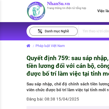
NhanSu.vn
Trang thông tin điện tử tổng hợp
Việc l
PHÁP LUẬT VIỆT NAM
Tìm việc làm
Quản lý CV
Tính lương Gross - Net
Danh mục Nghề
Văn bản pháp luật
Việc làm ngành luật
Tải CV lên
Tính thuế thu nhập cá nhân
Chính sách mới
Pháp luật Việt Nam
/
Việc làm lương cao
Tạo CV trực tuyến
Tính trợ cấp thất nghiệp
PHÁP LUẬT LAO ĐỘNG
Quyết định 759: sau sáp nhập,
Lao động và tiền lương
Việc làm tốt nhất
MẪU CV THEO STYLE
tiền lương đối với cán bộ, cô
Bảo hiểm và phúc lợi
được bố trí làm việc tại tỉnh m
CÔNG TY
Mẫu CV đơn giản
Thuế thu nhập
Sau sáp nhập, chế độ chính sách tiền lương
Danh sách nhà tuyển dụng
Mẫu CV hiện đại
viên chức được bố trí làm việc tại tỉnh mới
Hồ sơ biểu mẫu
Nhà tuyển dụng hàng đầu
Đăng bài: 08:38 15/04/2025
Chính sách lao động