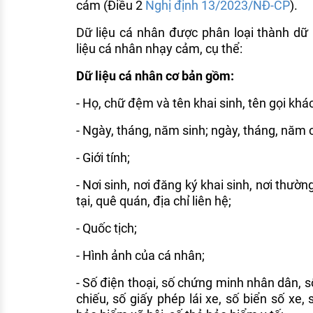
cảm (Điều 2
Nghị định 13/2023/NĐ-CP
).
Dữ liệu cá nhân được phân loại thành dữ 
liệu cá nhân nhạy cảm, cụ thể:
Dữ liệu cá nhân cơ bản gồm:
- Họ, chữ đệm và tên khai sinh, tên gọi khác
- Ngày, tháng, năm sinh; ngày, tháng, năm 
- Giới tính;
- Nơi sinh, nơi đăng ký khai sinh, nơi thường
tại, quê quán, địa chỉ liên hệ;
- Quốc tịch;
- Hình ảnh của cá nhân;
- Số điện thoại, số chứng minh nhân dân, s
chiếu, số giấy phép lái xe, số biển số xe,