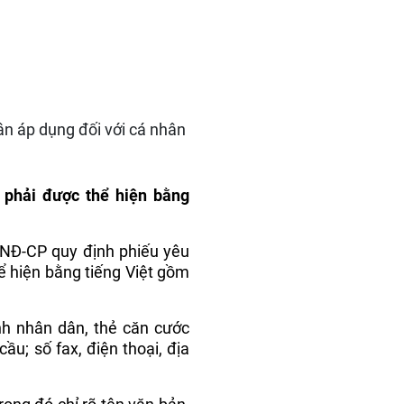
ân áp dụng đối với cá nhân
 phải được thể hiện bằng
/NĐ-CP quy định phiếu yêu
ể hiện bằng tiếng Việt gồm
inh nhân dân, thẻ căn cước
u; số fax, điện thoại, địa