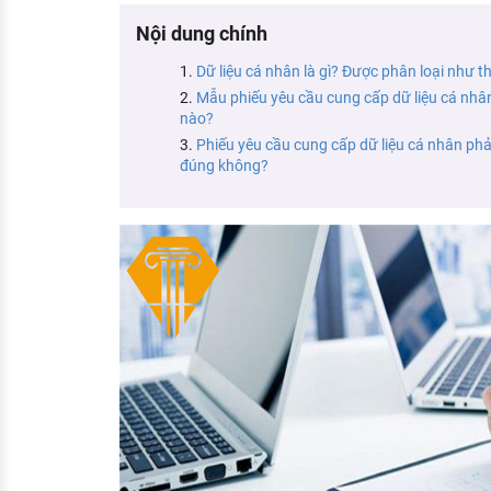
KHÁM PHÁ NGHỀ NGHIỆP
Nội dung chính
Tử vi nghề nghiệp
Dữ liệu cá nhân là gì? Được phân loại như t
Mẫu phiếu yêu cầu cung cấp dữ liệu cá nhâ
Kỹ năng nghề nghiệp
nào?
HƯỚNG NGHIỆP VIỆC LÀM
Phiếu yêu cầu cung cấp dữ liệu cá nhân phải
đúng không?
Đặc trưng từng nghề
Xu hướng việc làm
XÂY DỰNG VÀ PHÁT TRIỂN ĐỘI NGŨ
NHÂN SỰ
TUYỂN DỤNG VIỆC LÀM