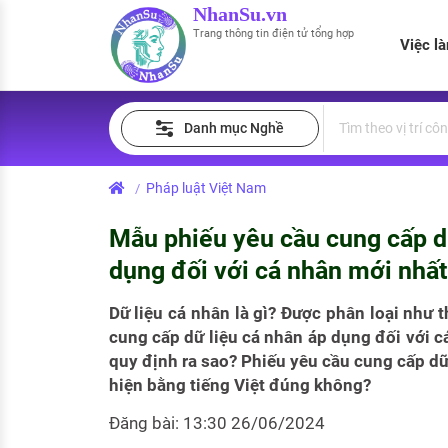
NhanSu.vn
Trang thông tin điện tử tổng hợp
Việc l
PHÁP LUẬT VIỆT NAM
Tìm việc làm
Quản lý CV
Tính lương Gross - Net
Danh mục Nghề
Văn bản pháp luật
Việc làm ngành luật
Tải CV lên
Tính thuế thu nhập cá nhân
Chính sách mới
Pháp luật Việt Nam
/
Việc làm lương cao
Tạo CV trực tuyến
Tính trợ cấp thất nghiệp
PHÁP LUẬT LAO ĐỘNG
Mẫu phiếu yêu cầu cung cấp d
Lao động và tiền lương
Việc làm tốt nhất
MẪU CV THEO STYLE
dụng đối với cá nhân mới nhấ
Bảo hiểm và phúc lợi
CÔNG TY
Mẫu CV đơn giản
Dữ liệu cá nhân là gì? Được phân loại như 
cung cấp dữ liệu cá nhân áp dụng đối với 
Thuế thu nhập
Danh sách nhà tuyển dụng
Mẫu CV hiện đại
quy định ra sao? Phiếu yêu cầu cung cấp dữ
Hồ sơ biểu mẫu
hiện bằng tiếng Việt đúng không?
Nhà tuyển dụng hàng đầu
Đăng bài: 13:30 26/06/2024
Chính sách lao động