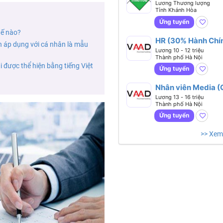
Lương Thương lượng
Tỉnh Khánh Hòa
Ứng tuyển
hế nào?
HR (30% Hành Chín
n áp dụng với cá nhân là mẫu
70% Tuyển Dụng)
Lương 10 - 12 triệu
Thành phố Hà Nội
 được thể hiện bằng tiếng Việt
Ứng tuyển
Nhân viên Media 
- Dựng)
Lương 13 - 16 triệu
Thành phố Hà Nội
Ứng tuyển
>> Xem