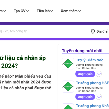
àm
Tạo CV
Tiện ích
Xem thêm
Địa điể
Tuyển dụng mới nhất
ữ liệu cá nhân áp
Trợ lý Giám đốc
t 2024?
Lương Thương lượng
Tỉnh Khánh Hòa
Ứng tuyển
thế nào? Mẫu phiếu yêu cầu
cá nhân mới nhất 2024 được
Trưởng phòng HSE
 liệu cá nhân phải được thể
Lương Thương lượng
Tỉnh Khánh Hòa
Ứng tuyển
Trưởng phòng Nhâ