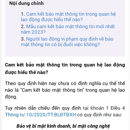
Nội dung chính
KHÁM PHÁ NGHỀ NGHIỆP
Cam kết bảo mật thông tin trong quan hệ
Tử vi nghề nghiệp
lao động được hiểu thế nào?
Mẫu cam kết bảo mật thông tin mới nhất
Kỹ năng nghề nghiệp
năm 2023?
HƯỚNG NGHIỆP VIỆC LÀM
Người lao động vi phạm quy định về bảo
mật thông tin có bị đuổi việc không?
Đặc trưng từng nghề
Xu hướng việc làm
Cam kết bảo mật thông tin trong quan hệ lao động
XÂY DỰNG VÀ PHÁT TRIỂN ĐỘI NGŨ
được hiểu thế nào?
NHÂN SỰ
Theo quy định hiện nay chưa có định nghĩa cụ thể thế
TUYỂN DỤNG VIỆC LÀM
nào là "Cam kết bảo mật thông tin" trong quan hệ lao
động.
Tuy nhiên dẫn chiếu đến quy định
tại khoản 1 Điều 4
Thông tư 10/2020/TT-BLĐTBXH
có quy định như sau:
Bảo vệ bí mật kinh doanh, bí mật công nghệ