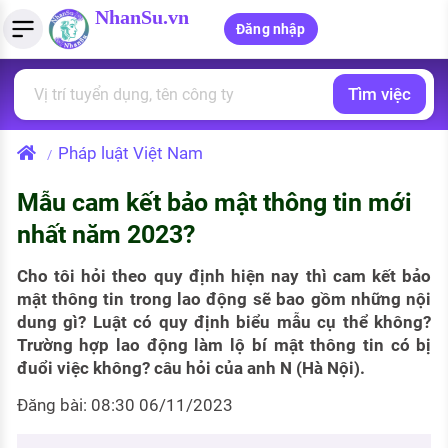
NhanSu.vn
Đăng nhập
Tìm việc
PHÁP LUẬT VIỆT NAM
Tìm việc làm
Quản lý CV
Tính lương Gross - Net
Văn bản pháp luật
Pháp luật Việt Nam
/
Việc làm ngành luật
Tải CV lên
Tính thuế thu nhập cá nhân
Chính sách mới
Mẫu cam kết bảo mật thông tin mới
Việc làm lương cao
Tạo CV trực tuyến
Tính trợ cấp thất nghiệp
PHÁP LUẬT LAO ĐỘNG
nhất năm 2023?
Lao động và tiền lương
Việc làm tốt nhất
MẪU CV THEO STYLE
Cho tôi hỏi theo quy định hiện nay thì cam kết bảo
Bảo hiểm và phúc lợi
mật thông tin trong lao động sẽ bao gồm những nội
CÔNG TY
Mẫu CV đơn giản
dung gì? Luật có quy định biểu mẫu cụ thể không?
Thuế thu nhập
Trường hợp lao động làm lộ bí mật thông tin có bị
Danh sách nhà tuyển dụng
Mẫu CV hiện đại
đuổi việc không? câu hỏi của anh N (Hà Nội).
Hồ sơ biểu mẫu
Nhà tuyển dụng hàng đầu
Đăng bài: 08:30 06/11/2023
Chính sách lao động