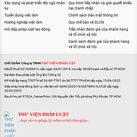
Xây dựng và phát triển đội ngũ nhân
Quy trình tiếp nhận và giải quyết khiếu
sự
nại, tranh chấp
Tuyển dụng việc làm
Chính sách bảo mật thông tin
Hướng nghiệp việc làm
Quy chế bảo vệ DLCN
Hỏi đáp pháp luật lao động
Tiếp nhận đánh giá của khách hàng
và tổ chức xã hội
Danh sách đánh giá của khách hàng
và tổ chức xã hội
CHỦ QUẢN: Công ty TNHH
THƯ VIỆN PHÁP LUẬT
Mã số thuế: 0315459414, cấp ngày: 04/01/2019, nơi cấp: Sở Kế hoạch và Đầu tư TP HCM.
Đại diện theo pháp luật: Ông Bùi Tường Vũ
GP thiết lập trang TTĐTTH số 30/GP-TTĐT, do Sở TTTT TP.HCM cấp ngày 15/06/2022.
Giấy phép hoạt động dịch vụ việc làm số: 4639/2025/10/SLĐTBXH-VLATLĐ cấp ngày
25/02/2025.
Địa chỉ trụ sở: P.702A, Centre Point, 106 Nguyễn Văn Trỗi, phường Phú Nhuận, TP. HCM
THƯ VIỆN PHÁP LUẬT
...loại rủi ro pháp lý, nắm cơ hội làm giàu...