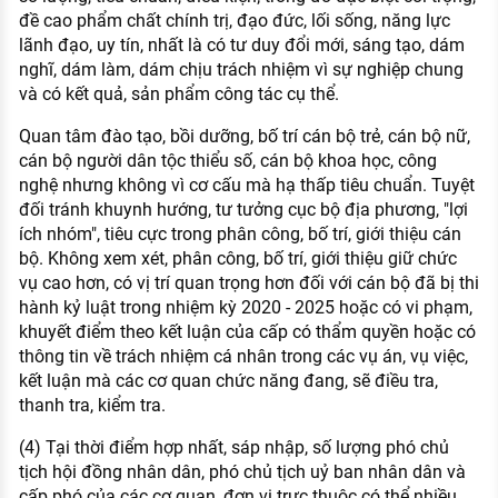
đề cao phẩm chất chính trị, đạo đức, lối sống, năng lực
lãnh đạo, uy tín, nhất là có tư duy đổi mới, sáng tạo, dám
nghĩ, dám làm, dám chịu trách nhiệm vì sự nghiệp chung
và có kết quả, sản phẩm công tác cụ thể.
Quan tâm đào tạo, bồi dưỡng, bố trí cán bộ trẻ, cán bộ nữ,
cán bộ người dân tộc thiểu số, cán bộ khoa học, công
nghệ nhưng không vì cơ cấu mà hạ thấp tiêu chuẩn. Tuyệt
đối tránh khuynh hướng, tư tưởng cục bộ địa phương, "lợi
ích nhóm", tiêu cực trong phân công, bố trí, giới thiệu cán
bộ. Không xem xét, phân công, bố trí, giới thiệu giữ chức
vụ cao hơn, có vị trí quan trọng hơn đối với cán bộ đã bị thi
hành kỷ luật trong nhiệm kỳ 2020 - 2025 hoặc có vi phạm,
khuyết điểm theo kết luận của cấp có thẩm quyền hoặc có
thông tin về trách nhiệm cá nhân trong các vụ án, vụ việc,
kết luận mà các cơ quan chức năng đang, sẽ điều tra,
thanh tra, kiểm tra.
(4) Tại thời điểm hợp nhất, sáp nhập, số lượng phó chủ
tịch hội đồng nhân dân, phó chủ tịch uỷ ban nhân dân và
cấp phó của các cơ quan, đơn vị trực thuộc có thể nhiều