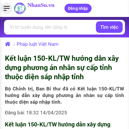
NhanSu.vn
Đăng nhập
Tìm việc
PHÁP LUẬT VIỆT NAM
Tìm việc làm
Quản lý CV
Tính lương Gross - Net
Văn bản pháp luật
Pháp luật Việt Nam
/
Việc làm ngành luật
Tải CV lên
Tính thuế thu nhập cá nhân
Chính sách mới
Kết luận 150-KL/TW hướng dẫn xây
Việc làm lương cao
Tạo CV trực tuyến
Tính trợ cấp thất nghiệp
PHÁP LUẬT LAO ĐỘNG
dựng phương án nhân sự cấp tỉnh
Lao động và tiền lương
Việc làm tốt nhất
thuộc diện sáp nhập tỉnh
MẪU CV THEO STYLE
Bảo hiểm và phúc lợi
CÔNG TY
Mẫu CV đơn giản
Bộ Chính trị, Ban Bí thư đã có Kết luận 150-KL/TW
hướng dẫn xây dựng phương án nhân sự cấp tỉnh
Thuế thu nhập
Danh sách nhà tuyển dụng
thuộc diện sáp nhập tỉnh.
Mẫu CV hiện đại
Hồ sơ biểu mẫu
Đăng bài: 18:32 14/04/2025
Nhà tuyển dụng hàng đầu
Chính sách lao động
Kết luận 150-KL/TW hướng dẫn xây dựng