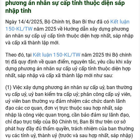
phương án nhân sự cấp tỉnh thuộc diện sáp
KHÁM PHÁ NGHỀ NGHIỆP
nhập tỉnh
Tử vi nghề nghiệp
Kết luận
Ngày 14/4/2025, Bộ Chính trị, Ban Bí thư đã có
150-KL/TW
năm 2025 về Hướng dẫn xây dựng phương
Kỹ năng nghề nghiệp
án nhân sự cấp uỷ cấp tỉnh thuộc diện hợp nhất, sáp nhập
HƯỚNG NGHIỆP VIỆC LÀM
và cấp xã thành lập mới.
Đặc trưng từng nghề
Kết luận 150-KL/TW
Theo đó, tại
năm 2025 thì Bộ chính
trị đã quy định về quan điểm, nguyên tắc, yêu cầu khi xây
Xu hướng việc làm
dựng phương án nhân sự cấp uỷ cấp tỉnh thuộc diện hợp
XÂY DỰNG VÀ PHÁT TRIỂN ĐỘI NGŨ
nhất, sáp nhập và cấp xã thành lập mới như sau:
NHÂN SỰ
(1) Việc xây dựng phương án nhân sự cấp uỷ, ban thường
TUYỂN DỤNG VIỆC LÀM
vụ cấp uỷ, uỷ ban kiểm tra cấp uỷ; phân công cấp uỷ viên,
uỷ viên ban thường vụ đảm nhiệm các chức danh lãnh
đạo các cơ quan, đơn vị trực thuộc sau hợp nhất, sáp
nhập là công việc quan trọng, cần bảo đảm sự lãnh đạo,
chỉ đạo trực tiếp của Bộ Chính trị, Ban Bí thư trên cơ sở
phát huy đầy đủ thẩm quyền, trách nhiệm của ban thường
vụ các tỉnh uỷ, thành uỷ (trước và sau hợp nhất, sáp nhập)