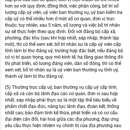
hơn so với quy định; đồng thời, việc phân công, bố trí số
lượng cấp uỷ viên, uỷ viên ban thường vụ, uỷ ban kiểm tra
cấp uỷ có thể nhiều hơn ở một số cơ quan, đơn vị trực
thuộc; tuy nhiên, sau 5 năm, số lượng và việc bố trí nhân
sự sẽ thực hiện theo quy định. Đối với đảng bộ cấp xã,
phường, đặc khu (sau khi hợp nhất, sáp nhập, thành lập
mới), thì có thể xem xét, bố trí nhân sự là cấp uỷ viên cấp
tỉnh làm bí thư đảng uỷ; trường hợp đặc biệt, nếu đảng bộ
có vị trí quan trọng, quy mô kinh tế, hạ tầng giao thông đô
thị phát triển, số lượng đảng viên, dân số đông, thì có thể
xem xét, bố trí nhân sự là uỷ viên ban thường vụ tỉnh uỷ,
thành uỷ làm bí thư đảng uỷ.
(5) Thường trực cấp uỷ, ban thường vụ cấp uỷ cấp tỉnh,
cấp xã và cán bộ lãnh đạo các cơ quan, đơn vị sau hợp
nhất, sáp nhập phải thực sự là một tập thể tiêu biểu về
phẩm chất đạo đức, năng lực lãnh đạo, đoàn kết, thống
nhất cao; bảo đảm tính kế thừa, phát triển và có cơ cấu
đại diện cân đối, hài hoà giữa các địa phương; đáp ứng
yêu cầu thực hiện nhiệm vụ chính trị của địa phương sau