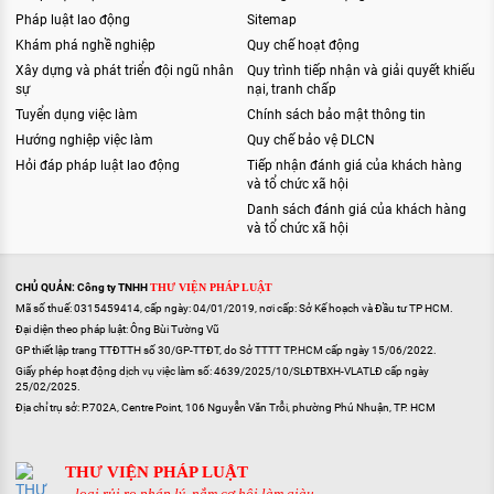
Pháp luật lao động
Sitemap
Khám phá nghề nghiệp
Quy chế hoạt động
Xây dựng và phát triển đội ngũ nhân
Quy trình tiếp nhận và giải quyết khiếu
sự
nại, tranh chấp
Tuyển dụng việc làm
Chính sách bảo mật thông tin
Hướng nghiệp việc làm
Quy chế bảo vệ DLCN
Hỏi đáp pháp luật lao động
Tiếp nhận đánh giá của khách hàng
và tổ chức xã hội
Danh sách đánh giá của khách hàng
và tổ chức xã hội
CHỦ QUẢN: Công ty TNHH
THƯ VIỆN PHÁP LUẬT
Mã số thuế: 0315459414, cấp ngày: 04/01/2019, nơi cấp: Sở Kế hoạch và Đầu tư TP HCM.
Đại diện theo pháp luật: Ông Bùi Tường Vũ
GP thiết lập trang TTĐTTH số 30/GP-TTĐT, do Sở TTTT TP.HCM cấp ngày 15/06/2022.
Giấy phép hoạt động dịch vụ việc làm số: 4639/2025/10/SLĐTBXH-VLATLĐ cấp ngày
25/02/2025.
Địa chỉ trụ sở: P.702A, Centre Point, 106 Nguyễn Văn Trỗi, phường Phú Nhuận, TP. HCM
THƯ VIỆN PHÁP LUẬT
...loại rủi ro pháp lý, nắm cơ hội làm giàu...