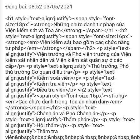
KHÁM PHÁ NGHỀ NGHIỆP
Đăng bài: 08:52 03/05/2021
Tử vi nghề nghiệp
<h1 style="text-align:justify"><span style="font-
size:18px"><strong>Những chức danh tư pháp của
Kỹ năng nghề nghiệp
Viện kiểm sát và Tòa án</strong></span></h1> <h2
style="text-align:justify"><span style="font-size:16px">
HƯỚNG NGHIỆP VIỆC LÀM
<strong><em>Viện kiểm sát bao gồm các chức năng
tư pháp</em></strong></span></h2> <p style="text-
Đặc trưng từng nghề
align:justify">Viện trưởng và Phó viện trưởng của Viện
kiểm sát nhân dân và Viện kiểm sát quân sự ở các
Xu hướng việc làm
cấp</p> <p style="text-align:justify">Thủ trưởng, Phó
thủ trưởng Cơ quan điều tra</p> <p style="text-
XÂY DỰNG VÀ PHÁT TRIỂN ĐỘI NGŨ
align:justify">Kiểm soái viên</p> <p style="text-
NHÂN SỰ
align:justify">Kiểm tra viên</p> <p style="text-
align:justify">Điều tra viên</p> <h2 style="text-
TUYỂN DỤNG VIỆC LÀM
align:justify"><span style="font-size:16px"><strong>
<em>Các chức danh trong Tòa án nhân dân</em>
</strong></span></h2> <p style="text-
align:justify">Chánh án và Phó Chánh án</p> <p
style="text-align:justify">Thẩm phán</p> <p style="text-
align:justify">Hội thẩm</p> <p style="text-
align:justify">Thẩm tra
viên&nbsp;&nbsp;&nbsp;&nbsp;&nbsp;&nbsp;&nbsp;&n