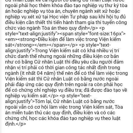
ngoài phải học thêm khóa đào tạo nghiệp vụ thư ký tòa
án hoặc nghiệp vụ tòa án, chuyên ngành xét xử hoặc
nghiệp vụ xét xử tại Học viện Tư pháp sau khi hội tụ đủ
điều kiện cần thiết thì tiến hành tham gia thi tuyển công
chức vào ngành Tòa án theo quy định</p> <p
style="text-align:justify"><span style="font-size:16px">
<em><strong>Điều kiện để làm việc trong Viện kiểm
sát</strong></em></span></p> <p style="text-
align:justify">Trong Viện kiểm sát có khá nhiều vị trí
chức danh thế nhưng ngoài những điều kiện cơ bản
như có bằng Cử nhân Luật thì đều yêu cầu người đảm
nhận vị trí phải có thời gian công tác nhất định trong
ngành (ít nhất 04 năm) thế nên để có thể làm việc trong
Viện kiểm sát thì Cử nhân Luật có bằng nước ngoài
phải đáp ứng các quy định trên ngoài ra còn phải học
để có chứng chỉ nghiệp vụ điều tra; đã được đào tạo về
nghiệp vụ kiểm sát.</p> <p style="text-
align:justify">Tóm lại, Cử nhân Luật có bằng nước
ngoài vẫn có cơ hội làm việc trong Viện kiểm sát, Tòa
án miễn tuân thủ các quy định, điều kiện và có các
chứng chỉ, học các khóa đào tạo nghiệp vụ theo luật
định.</p>