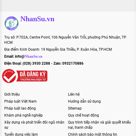
NhanSu.vn
Trụ sở: P.702A, Centre Point, 106 Nguyễn Văn Trỗi, phường Phú Nhuận, TP.
HCM
Địa điểm Kinh Doanh: 19 Nguyễn Gia Thiều, P. Xuân Hòa, TP.HCM
Email:
info@
NhanSu.vn
Điện thoại: (028) 3930 2288 - Zalo: 0932170886
Giới thiệu
Liên hệ
Pháp luật Việt Nam
Hướng dẫn sử dụng
Pháp luật lao động
Sitemap
Khám phá nghề nghiệp
Quy chế hoạt động
Xây dựng và phát triển đội ngũ nhân
Quy trình tiếp nhận và giải quyết khiếu
sự
nại, tranh chấp
Tuyển dụng việc làm
Chính sách bảo mật thông tin