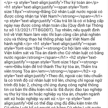
</p> <p style="text-align:justify">Thư ký toàn án</p>
<h1 style="text-align:justify"><span style="font-
size:18px"><strong>Bằng Cử nhân Luật nước ngoài có
được công nhận tại Việt Nam?</strong></span></h1>
<p style="text-align:justify">Câu trả lời là có vì bằng cấp
ngày nay được công nhận toàn cầu (Quy định tại Thông
tư số 13/2021/TT-BGDĐT). Tuy nhiên, nếu quyết định
trở về Việt Nam làm việc thì bạn cũng cần phải nghiên
cứu và thông thạo hệ thống pháp luật Việt Nam để
hành nghề.</p> <h1 style="text-align:justify"><span
style="font-size:18px"><strong>Cơ hội làm việc trong
Viện kiểm sát và Tòa án dành cho Cử nhân luật có bằng
nước ngoài</strong></span></h1> <h2 style="text-
align:justify"><span style="font-size:16px"><strong>
<em>Điều kiện để trở thành Thư ký tòa án, Thẩm tra
viên trong Tòa án</em></strong></span></h2> <p
style="text-align:justify">Theo đó, ngoài các tiêu chuẩn
là có trình độ cử nhân luật trở lên, chứng chỉ ngoại ngữ
trình độ bậc 2, chứng chỉ ứng dụng công nghệ thông
tin cơ bản thì điều kiện nữa là: Đã được đào tạo nghiệp
vụ thư ký tòa án hoặc nghiệp vụ tòa án, chuyên ngành
xét xử hoặc nghiệp vụ xét xử.</p> <p style="text-
align:justify">Để có thể đáp ứng đủ điều kiện trên thì
Cử nhân Luật kể cả người có bằng Cử nhân Luật nước