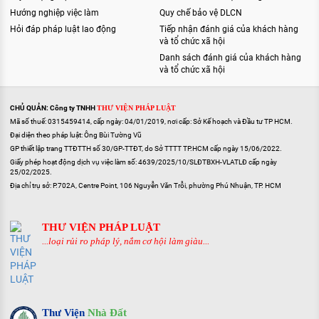
Hướng nghiệp việc làm
Quy chế bảo vệ DLCN
Hỏi đáp pháp luật lao động
Tiếp nhận đánh giá của khách hàng
và tổ chức xã hội
Danh sách đánh giá của khách hàng
và tổ chức xã hội
CHỦ QUẢN: Công ty TNHH
THƯ VIỆN PHÁP LUẬT
Mã số thuế: 0315459414, cấp ngày: 04/01/2019, nơi cấp: Sở Kế hoạch và Đầu tư TP HCM.
Đại diện theo pháp luật: Ông Bùi Tường Vũ
GP thiết lập trang TTĐTTH số 30/GP-TTĐT, do Sở TTTT TP.HCM cấp ngày 15/06/2022.
Giấy phép hoạt động dịch vụ việc làm số: 4639/2025/10/SLĐTBXH-VLATLĐ cấp ngày
25/02/2025.
Địa chỉ trụ sở: P.702A, Centre Point, 106 Nguyễn Văn Trỗi, phường Phú Nhuận, TP. HCM
THƯ VIỆN PHÁP LUẬT
...loại rủi ro pháp lý, nắm cơ hội làm giàu...
Thư Viện
Nhà Đất