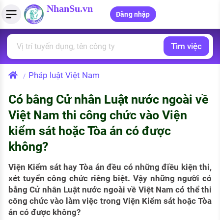
NhanSu.vn
Đăng nhập
Tìm việc
PHÁP LUẬT VIỆT NAM
Tìm việc làm
Quản lý CV
Tính lương Gross - Net
Văn bản pháp luật
Pháp luật Việt Nam
/
Việc làm ngành luật
Tải CV lên
Tính thuế thu nhập cá nhân
Chính sách mới
Có bằng Cử nhân Luật nước ngoài về
Việc làm lương cao
Tạo CV trực tuyến
Tính trợ cấp thất nghiệp
PHÁP LUẬT LAO ĐỘNG
Việt Nam thi công chức vào Viện
Lao động và tiền lương
Việc làm tốt nhất
kiểm sát hoặc Tòa án có được
MẪU CV THEO STYLE
không?
Bảo hiểm và phúc lợi
CÔNG TY
Mẫu CV đơn giản
Thuế thu nhập
Viện Kiểm sát hay Tòa án đều có những điều kiện thi,
Danh sách nhà tuyển dụng
Mẫu CV hiện đại
xét tuyển công chức riêng biệt. Vậy những người có
Hồ sơ biểu mẫu
bằng Cử nhân Luật nước ngoài về Việt Nam có thể thi
Nhà tuyển dụng hàng đầu
công chức vào làm việc trong Viện Kiểm sát hoặc Tòa
Chính sách lao động
án có được không?