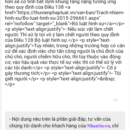
hơn sẽ có tình tiết định khung tăng nặng tương ứng
theo quy định của Điều 138 <a
href="https://thuvienphapluat.vn/van-ban/Trach-nhiem-
hinh-su/Bo-luat-hinh-su-2015-296661.aspx"
rel="nofollow" target="_blank">Bộ luật hình sự</a></p>
<p style="text-align:justify">- Nếu súc vật làm chết
người: Thì xử lý tội vô ý làm chết người theo quy định
của Điều 128 Bộ luật hình sự.</p> <p style="text-
align:justify">Tuy nhiên, trong những trường hợp có căn
cứ để xác định việc chó tấn công người là chủ đích của
chủ chó, người chiếm hữu chó, thì tùy thuộc vào động
cơ, vào hậu quả vào thực tế sự việc thì có thể xử lý với
các tội danh:</p> <p style="text-align:justify">- Cố ý
gây thương tích;</p> <p style="text-align:justify">- Tội
giết người.</p> <p style="text-align:justify">&nbsp;
</p>
46
- Nội dung nêu trên là phần giải đáp, tư vấn của
chúng tôi dành cho khách hàng của
, chỉ
NhanSu.vn