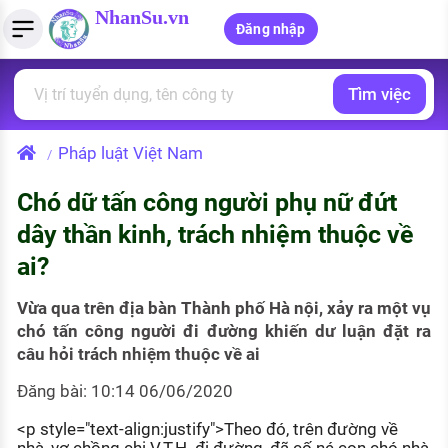
NhanSu.vn
Đăng nhập
Tìm việc
PHÁP LUẬT VIỆT NAM
Tìm việc làm
Quản lý CV
Tính lương Gross - Net
Văn bản pháp luật
Pháp luật Việt Nam
/
Việc làm ngành luật
Tải CV lên
Tính thuế thu nhập cá nhân
Chính sách mới
Chó dữ tấn công người phụ nữ đứt
Việc làm lương cao
Tạo CV trực tuyến
Tính trợ cấp thất nghiệp
PHÁP LUẬT LAO ĐỘNG
dây thần kinh, trách nhiệm thuộc về
Lao động và tiền lương
Việc làm tốt nhất
ai?
MẪU CV THEO STYLE
Bảo hiểm và phúc lợi
CÔNG TY
Mẫu CV đơn giản
Vừa qua trên địa bàn Thành phố Hà nội, xảy ra một vụ
chó tấn công người đi đường khiến dư luận đặt ra
Thuế thu nhập
Danh sách nhà tuyển dụng
câu hỏi trách nhiệm thuộc về ai
Mẫu CV hiện đại
Hồ sơ biểu mẫu
Đăng bài: 10:14 06/06/2020
Nhà tuyển dụng hàng đầu
<p style="text-align:justify">Theo đó, trên đường về
Chính sách lao động