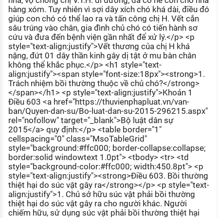
nhà, vợ chồng chị V.T.H. đi đường, đã cố né con chó nhà
KHÁM PHÁ NGHỀ NGHIỆP
hàng xóm. Tuy nhiên vì sợi dây xích chó khá dài, điều đó
giúp con chó có thể lao ra và tấn công chị H. Vết cắn
Tử vi nghề nghiệp
sâu trúng vào chân, gia đình chủ chó có tiến hành sơ
cứu và đưa đến bệnh viện gần nhất để xử lý.</p> <p
Kỹ năng nghề nghiệp
style="text-align:justify">Vết thương của chị H khá
nặng, đứt 01 dây thần kinh gây dị tật ở mu bàn chân
HƯỚNG NGHIỆP VIỆC LÀM
không thể khắc phục.</p> <h1 style="text-
align:justify"><span style="font-size:18px"><strong>1.
Đặc trưng từng nghề
Trách nhiệm bồi thường thuộc về chủ chó?</strong>
</span></h1> <p style="text-align:justify">Khoản 1
Xu hướng việc làm
Điều 603 <a href="https://thuvienphapluat.vn/van-
ban/Quyen-dan-su/Bo-luat-dan-su-2015-296215.aspx"
XÂY DỰNG VÀ PHÁT TRIỂN ĐỘI NGŨ
rel="nofollow" target="_blank">Bộ luật dân sự
NHÂN SỰ
2015</a> quy định:</p> <table border="1"
cellspacing="0" class="MsoTableGrid"
TUYỂN DỤNG VIỆC LÀM
style="background:#ffc000; border-collapse:collapse;
border:solid windowtext 1.0pt"> <tbody> <tr> <td
style="background-color:#ffc000; width:450.8pt"> <p
style="text-align:justify"><strong>Điều 603. Bồi thường
thiệt hại do súc vật gây ra</strong></p> <p style="text-
align:justify">1. Chủ sở hữu súc vật phải bồi thường
thiệt hại do súc vật gây ra cho người khác. Người
chiếm hữu, sử dụng súc vật phải bồi thường thiệt hại