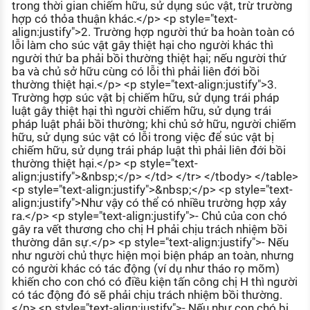
trong thời gian chiếm hữu, sử dụng súc vật, trừ trường
hợp có thỏa thuận khác.</p> <p style="text-
align:justify">2. Trường hợp người thứ ba hoàn toàn có
lỗi làm cho súc vật gây thiệt hại cho người khác thì
người thứ ba phải bồi thường thiệt hại; nếu người thứ
ba và chủ sở hữu cùng có lỗi thì phải liên đới bồi
thường thiệt hại.</p> <p style="text-align:justify">3.
Trường hợp súc vật bị chiếm hữu, sử dụng trái pháp
luật gây thiệt hại thì người chiếm hữu, sử dụng trái
pháp luật phải bồi thường; khi chủ sở hữu, người chiếm
hữu, sử dụng súc vật có lỗi trong việc để súc vật bị
chiếm hữu, sử dụng trái pháp luật thì phải liên đới bồi
thường thiệt hại.</p> <p style="text-
align:justify">&nbsp;</p> </td> </tr> </tbody> </table>
<p style="text-align:justify">&nbsp;</p> <p style="text-
align:justify">Như vậy có thể có nhiều trường hợp xảy
ra.</p> <p style="text-align:justify">- Chủ của con chó
gây ra vết thương cho chị H phải chịu trách nhiệm bồi
thường dân sự.</p> <p style="text-align:justify">- Nếu
như người chủ thực hiện mọi biện pháp an toàn, nhưng
có người khác có tác động (ví dụ như tháo rọ mõm)
khiến cho con chó có điều kiện tấn công chị H thì người
có tác động đó sẽ phải chịu trách nhiệm bồi thường.
</p> <p style="text-align:justify">- Nếu như con chó bị