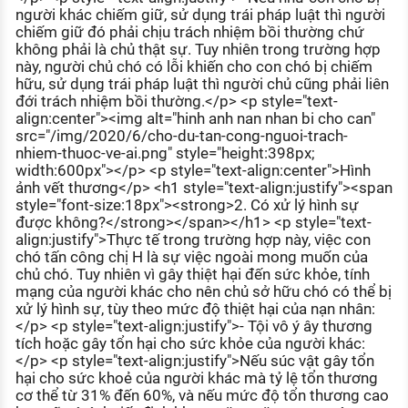
người khác chiếm giữ, sử dụng trái pháp luật thì người
chiếm giữ đó phải chịu trách nhiệm bồi thường chứ
không phải là chủ thật sự. Tuy nhiên trong trường hợp
này, người chủ chó có lỗi khiến cho con chó bị chiếm
hữu, sử dụng trái pháp luật thì người chủ cũng phải liên
đới trách nhiệm bồi thường.</p> <p style="text-
align:center"><img alt="hinh anh nan nhan bi cho can"
src="/img/2020/6/cho-du-tan-cong-nguoi-trach-
nhiem-thuoc-ve-ai.png" style="height:398px;
width:600px"></p> <p style="text-align:center">Hình
ảnh vết thương</p> <h1 style="text-align:justify"><span
style="font-size:18px"><strong>2. Có xử lý hình sự
được không?</strong></span></h1> <p style="text-
align:justify">Thực tế trong trường hợp này, việc con
chó tấn công chị H là sự việc ngoài mong muốn của
chủ chó. Tuy nhiên vì gây thiệt hại đến sức khỏe, tính
mạng của người khác cho nên chủ sở hữu chó có thể bị
xử lý hình sự, tùy theo mức độ thiệt hại của nạn nhân:
</p> <p style="text-align:justify">- Tội vô ý ây thương
tích hoặc gây tổn hại cho sức khỏe của người khác:
</p> <p style="text-align:justify">Nếu súc vật gây tổn
hại cho sức khoẻ của người khác mà tỷ lệ tổn thương
cơ thể từ 31% đến 60%, và nếu mức độ tổn thương cao