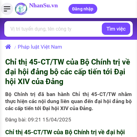
NhanSu.vn
Đăng nhập
Tìm việc
PHÁP LUẬT VIỆT NAM
Tìm việc làm
Quản lý CV
Tính lương Gross - Net
Văn bản pháp luật
Pháp luật Việt Nam
/
Việc làm ngành luật
Tải CV lên
Tính thuế thu nhập cá nhân
Chính sách mới
Chỉ thị 45-CT/TW của Bộ Chính trị về
Việc làm lương cao
Tạo CV trực tuyến
Tính trợ cấp thất nghiệp
PHÁP LUẬT LAO ĐỘNG
đại hội đảng bộ các cấp tiến tới Đại
Lao động và tiền lương
Việc làm tốt nhất
hội XIV của Đảng
MẪU CV THEO STYLE
Bảo hiểm và phúc lợi
CÔNG TY
Mẫu CV đơn giản
Bộ Chính trị đã ban hành Chỉ thị 45-CT/TW nhằm
thực hiện các nội dung liên quan đến đại hội đảng bộ
Thuế thu nhập
Danh sách nhà tuyển dụng
các cấp tiến tới Đại hội XIV của Đảng.
Mẫu CV hiện đại
Hồ sơ biểu mẫu
Đăng bài: 09:21 15/04/2025
Nhà tuyển dụng hàng đầu
Chính sách lao động
Chỉ thị 45-CT/TW của Bộ Chính trị về đại hội