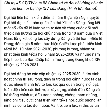
Chỉ thị 45-CT/TW của Bộ Chính trị về đại hội đảng bộ các
cấp tiến tới Đại hội XIV của Đảng (Hình từ Internet)
Đại hội tiến hành kiểm điểm 5 năm thực hiện Nghị quyết
Đại hội đại biểu toàn quốc lần thứ XIII của Đảng; tổng kết
một số vấn đề lý luận và thực tiễn về công cuộc đổi mới
theo định hướng xã hội chủ nghĩa trong 40 năm qua ở Việt
Nam; tổng kết công tác xây dựng Đảng và thi hành Điều lệ
Đảng; đánh giá 5 năm thực hiện Chiến lược phát triển kinh
tế-xã hội 10 năm 2021-2030, phương hướng, nhiệm vụ
phát triển kinh tế-xã hội 5 năm 2026-2030 và những năm
tiếp theo; bầu Ban Chấp hành Trung ương Đảng khoá XIV
nhiệm kỳ 2026-2031.
Đại hội đảng bộ các cấp nhiệm kỳ 2025-2030 là đợt sinh
hoạt chính trị sâu rộng, diễn ra trong bối cảnh nước ta đạt
được nhiều thành tựu to lớn, kết quả quan trọng, nổi bật,
toàn diện trên các lĩnh vực: xây dựng, chỉnh đốn Đảng và
hệ thống chính trị; đấu tranh phòng, chống tham nhũng,
lãng phí, tiêu cực; phát triển kinh tế-xã hội, quốc phòng, an
ninh và công tác đối ngoại. Vai trò, tiềm lực, vị thế, uy tín