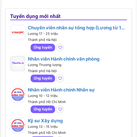
Tuyển dụng mới nhất
Chuyên viên nhân sự tổng hợp (Lương từ 17 -
25 triệu)
Lương 17 - 25 triệu
Thành phố Hà Nội
Ứng tuyển
Nhân viên Hành chính văn phòng
Lương Thương lượng
Thành phố Hà Nội
Ứng tuyển
Nhân viên Hành chính Nhân sự
Lương 10 - 12 triệu
Thành phố Hồ Chí Minh
Ứng tuyển
Kỹ sư Xây dựng
Lương 13 - 15 triệu
Thành phố Hồ Chí Minh