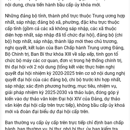
nội dung, chưa tiến hành bầu cấp ủy khóa mới.
Những đảng bộ tỉnh, thành phố trực thuộc Trung ương hợp
nhất, sáp nhập; đảng bộ xã, phường, đặc khu trực thuộc
cấp tỉnh (gồm cả các xã không sáp nhập, các xã thuộc
diện hợp nhất, sáp nhập đã tổ chức đại hội), đảng bộ (chi
bộ) hợp nhất, sáp nhập, thành lập mới theo chủ trương,
nghị quyết, kết luận của Ban Chấp hành Trung ương Đảng,
Bộ Chính trị, Ban Bí thư khóa XIII về sắp xếp, tinh gọn tổ
chức bộ máy các cơ quan, đơn vị trong hệ thống chính trị,
thì đại hội với 2 nội dung (tổng kết việc thực hiện nghị
quyết đại hội nhiệm kỳ 2020-2025 trên cơ sở nội dung nghị
quyết đại hội của các đảng bộ, chi bộ trước khi hợp nhất,
sáp nhập; xác định phương hướng, mục tiêu, nhiệm vụ,
giải pháp nhiệm kỳ 2025-2030 và thảo luận, đóng góp ý
kiến vào dự thảo văn kiện Đại hội XIV của Đảng, dự thảo
văn kiện đại hội cấp trên trực tiếp), không bầu cấp ủy khoá
mới và đoàn đại biểu dự đại hội cấp trên.
Ban thường vụ cấp ủy cấp trên trực tiếp chỉ định ban chấp
hành, ban thường vụ, bí thư, phó bí thư, ủy ban kiểm tra,