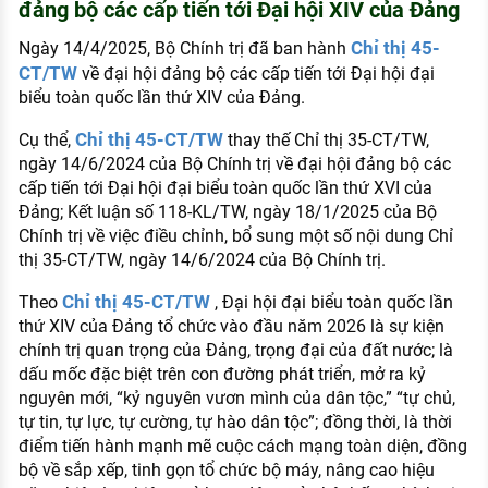
đảng bộ các cấp tiến tới Đại hội XIV của Đảng
KHÁM PHÁ NGHỀ NGHIỆP
Chỉ thị 45-
Ngày 14/4/2025, Bộ Chính trị đã ban hành
Tử vi nghề nghiệp
CT/TW
về đại hội đảng bộ các cấp tiến tới Đại hội đại
biểu toàn quốc lần thứ XIV của Đảng.
Kỹ năng nghề nghiệp
Chỉ thị 45-CT/TW
HƯỚNG NGHIỆP VIỆC LÀM
Cụ thể,
thay thế Chỉ thị 35-CT/TW,
ngày 14/6/2024 của Bộ Chính trị về đại hội đảng bộ các
Đặc trưng từng nghề
cấp tiến tới Đại hội đại biểu toàn quốc lần thứ XVI của
Đảng; Kết luận số 118-KL/TW, ngày 18/1/2025 của Bộ
Xu hướng việc làm
Chính trị về việc điều chỉnh, bổ sung một số nội dung Chỉ
thị 35-CT/TW, ngày 14/6/2024 của Bộ Chính trị.
XÂY DỰNG VÀ PHÁT TRIỂN ĐỘI NGŨ
NHÂN SỰ
Chỉ thị 45-CT/TW
Theo
, Đại hội đại biểu toàn quốc lần
TUYỂN DỤNG VIỆC LÀM
thứ XIV của Đảng tổ chức vào đầu năm 2026 là sự kiện
chính trị quan trọng của Đảng, trọng đại của đất nước; là
dấu mốc đặc biệt trên con đường phát triển, mở ra kỷ
nguyên mới, “kỷ nguyên vươn mình của dân tộc,” “tự chủ,
tự tin, tự lực, tự cường, tự hào dân tộc”; đồng thời, là thời
điểm tiến hành mạnh mẽ cuộc cách mạng toàn diện, đồng
bộ về sắp xếp, tinh gọn tổ chức bộ máy, nâng cao hiệu