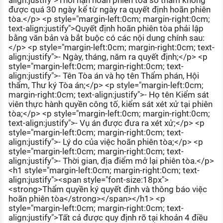
align:justify">Thời hạn hoãn phiên tòa sơ thẩm không
được quá 30 ngày kể từ ngày ra quyết định hoãn phiên
tòa.</p> <p style="margin-left:0cm; margin-right:0cm;
text-align:justify">Quyết định hoãn phiên tòa phải lập
bằng văn bản và bắt buộc có các nội dung chính sau:
</p> <p style="margin-left:0cm; margin-right:0cm; text-
align:justify">- Ngày, tháng, năm ra quyết định;</p> <p
style="margin-left:0cm; margin-right:0cm; text-
align:justify">- Tên Tòa án và họ tên Thẩm phán, Hội
thẩm, Thư ký Tòa án;</p> <p style="margin-left:0cm;
margin-right:0cm; text-align:justify">- Họ tên Kiểm sát
viên thực hành quyền công tố, kiểm sát xét xử tại phiên
tòa;</p> <p style="margin-left:0cm; margin-right:0cm;
text-align:justify">- Vụ án được đưa ra xét xử;</p> <p
style="margin-left:0cm; margin-right:0cm; text-
align:justify">- Lý do của việc hoãn phiên tòa;</p> <p
style="margin-left:0cm; margin-right:0cm; text-
align:justify">- Thời gian, địa điểm mở lại phiên tòa.</p>
<h1 style="margin-left:0cm; margin-right:0cm; text-
align:justify"><span style="font-size:18px">
<strong>Thẩm quyền ký quyết định và thông báo việc
hoãn phiên tòa</strong></span></h1> <p
style="margin-left:0cm; margin-right:0cm; text-
align:justify">Tất cả được quy định rõ tại khoản 4 điều