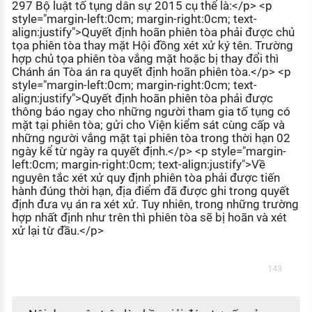
297 Bộ luật tố tụng dân sự 2015 cụ thể là:</p> <p
style="margin-left:0cm; margin-right:0cm; text-
align:justify">Quyết định hoãn phiên tòa phải được chủ
tọa phiên tòa thay mặt Hội đồng xét xử ký tên. Trường
hợp chủ tọa phiên tòa vắng mặt hoặc bị thay đổi thì
Chánh án Tòa án ra quyết định hoãn phiên tòa.</p> <p
style="margin-left:0cm; margin-right:0cm; text-
align:justify">Quyết định hoãn phiên tòa phải được
thông báo ngay cho những người tham gia tố tụng có
mặt tại phiên tòa; gửi cho Viện kiểm sát cùng cấp và
những người vắng mặt tại phiên tòa trong thời hạn 02
ngày kể từ ngày ra quyết định.</p> <p style="margin-
left:0cm; margin-right:0cm; text-align:justify">Về
nguyên tắc xét xử quy định phiên tòa phải được tiến
hành đúng thời hạn, địa điểm đã được ghi trong quyết
định đưa vụ án ra xét xử. Tuy nhiên, trong những trường
hợp nhất định như trên thì phiên tòa sẽ bị hoãn và xét
xử lại từ đầu.</p>
143