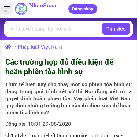
NhanSu.vn
Đăng nhập
Tìm việc
PHÁP LUẬT VIỆT NAM
Tìm việc làm
Quản lý CV
Tính lương Gross - Net
Văn bản pháp luật
Pháp luật Việt Nam
/
Việc làm ngành luật
Tải CV lên
Tính thuế thu nhập cá nhân
Chính sách mới
Các trường hợp đủ điều kiện để
Việc làm lương cao
Tạo CV trực tuyến
Tính trợ cấp thất nghiệp
PHÁP LUẬT LAO ĐỘNG
hoãn phiên tòa hình sự
Lao động và tiền lương
Việc làm tốt nhất
MẪU CV THEO STYLE
Thực tế hiện nay cho thấy một số phiên tòa hình sự
Bảo hiểm và phúc lợi
đang trong quá trình xét xử thì Hội đồng xét xử ra
CÔNG TY
Mẫu CV đơn giản
quyết định hoãn phiên tòa. Vậy pháp luật Việt Nam
Thuế thu nhập
quy định những trường hợp nào đủ điều kiện để hoãn
Danh sách nhà tuyển dụng
Mẫu CV hiện đại
phiên tòa hình sự?
Hồ sơ biểu mẫu
Nhà tuyển dụng hàng đầu
Đăng bài: 10:31 29/08/2020
Chính sách lao động
<h1 style="margin-left:0cm; margin-right:0cm; text-