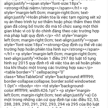
align:justify"><span style="font-size:18px">
KHÁM PHÁ NGHỀ NGHIỆP
<strong>Khái niệm</strong></span></h1> <p
Tử vi nghề nghiệp
style="margin-left:0cm; margin-right:0cm; text-
align:justify">Hoãn phiên tòa là việc tạm ngừng xét xử
vụ án theo trình tự sơ thẩm hoặc phúc thẩm theo thời
Kỹ năng nghề nghiệp
gian đã công bố trước đó mà tổ chức sang một thời
gian khác vì có lý do chính đáng theo các trường hợp
HƯỚNG NGHIỆP VIỆC LÀM
mà pháp luật quy định.</p> <h1 style="margin-
Đặc trưng từng nghề
left:0cm; margin-right:0cm; text-align:justify"><span
style="font-size:18px"><strong>Quy định cụ thể về các
trường hợp hoãn phiên tòa hình sự</strong></span>
Xu hướng việc làm
</h1> <p style="margin-left:0cm; margin-right:0cm;
XÂY DỰNG VÀ PHÁT TRIỂN ĐỘI NGŨ
text-align:justify">Khoản 1 điều 297 Bộ luật tố tụng
NHÂN SỰ
hình sự 2015 quy định rõ về việc tòa án sẽ hoãn phiên
tòa khi thuộc một trong các trường hợp sau:</p>
TUYỂN DỤNG VIỆC LÀM
<table border="1" cellspacing="0"
class="MsoTableGrid" style="background:#ffff99;
border-collapse:collapse; border:solid windowtext
1.0pt"> <tbody> <tr> <td style="background-
color:#ffff99; width:426.1pt"> <p style="margin-
left:0cm; margin-right:0cm; text-align:justify">a) Có
một trong những căn cứ quy định tại các điều 52, 53,
288, 289, 290, 291, 292, 293, 294 và 295 của Bộ luật