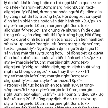
lý do bất khả kháng hoặc do trở ngại khách quan.</p>
<p style="margin-left:0cm; margin-right:0cm; text-
align:justify">Bị hại, đương sự hoặc người đại diện của
họ vắng mặt thì tùy trường hợp, Hội đồng xét xử quyết
định hoãn phiên tòa hoặc vẫn tiến hành xét xử.</p> <p
style="margin-left:0cm; margin-right:0cm; text-
align:justify">Người làm chứng về những vấn đề quan
trọng của vụ án vắng mặt thì tùy trường hợp, Hội đồng
xét xử quyết định hoãn phiên tòa hoặc vẫn tiến hành xét
xử.</p> <p style="margin-left:0cm; margin-right:0cm;
text-align:justify">Người giám định, người định giá tài
sản vắng mặt thì tùy trường hợp, Hội đồng xét xử quyết
định hoãn phiên tòa hoặc vẫn tiến hành xét xử.</p> <p
style="margin-left:0cm; margin-right:0cm; text-
align:justify">Người phiên dịch, người dịch thuật vắng
mặt mà không có người khác thay thế.</p> <h1
style="margin-left:0cm; margin-right:0cm; text-
align:justify"><span style="font-size:18px">
<strong>Thủ tục hoãn phiên tòa hình sự</strong>
</span></h1> <p style="margin-left:0cm; margin-
right:0cm; text-align:justify">Tại khoản 2, 3 điều 297 Bộ
luật tố tụng 2015 cũng quy định rõ như sau:</p> <p
style="margin-left:0cm; margin-right:0cm; text-