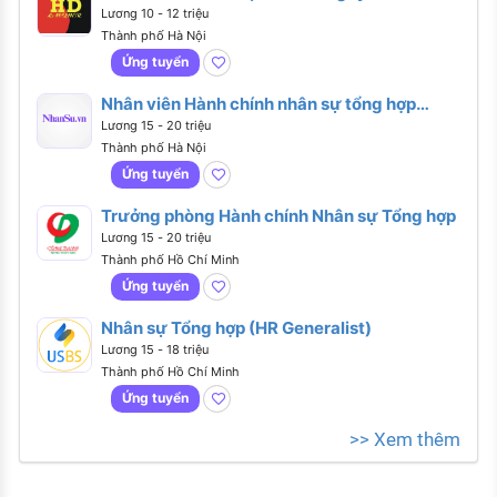
Lương 10 - 12 triệu
Thành phố Hà Nội
Ứng tuyển
Nhân viên Hành chính nhân sự tổng hợp
(Nghỉ T7&CN - Lương 15 - 20m tại Hà Nội)
Lương 15 - 20 triệu
Thành phố Hà Nội
Ứng tuyển
Trưởng phòng Hành chính Nhân sự Tổng hợp
Lương 15 - 20 triệu
Thành phố Hồ Chí Minh
Ứng tuyển
Nhân sự Tổng hợp (HR Generalist)
Lương 15 - 18 triệu
Thành phố Hồ Chí Minh
Ứng tuyển
>> Xem thêm