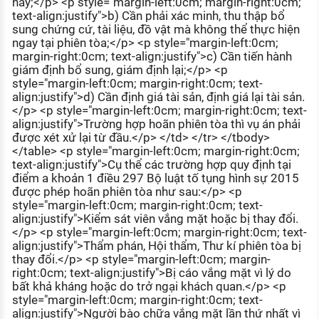
này;</p> <p style="margin-left:0cm; margin-right:0cm;
text-align:justify">b) Cần phải xác minh, thu thập bổ
sung chứng cứ, tài liệu, đồ vật mà không thể thực hiện
ngay tại phiên tòa;</p> <p style="margin-left:0cm;
margin-right:0cm; text-align:justify">c) Cần tiến hành
giám định bổ sung, giám định lại;</p> <p
style="margin-left:0cm; margin-right:0cm; text-
align:justify">d) Cần định giá tài sản, định giá lại tài sản.
</p> <p style="margin-left:0cm; margin-right:0cm; text-
align:justify">Trường hợp hoãn phiên tòa thì vụ án phải
được xét xử lại từ đầu.</p> </td> </tr> </tbody>
</table> <p style="margin-left:0cm; margin-right:0cm;
text-align:justify">Cụ thể các trường hợp quy định tại
điểm a khoản 1 điều 297 Bộ luật tố tụng hình sự 2015
được phép hoãn phiên tòa như sau:</p> <p
style="margin-left:0cm; margin-right:0cm; text-
align:justify">Kiểm sát viên vắng mặt hoặc bị thay đổi.
</p> <p style="margin-left:0cm; margin-right:0cm; text-
align:justify">Thẩm phán, Hội thẩm, Thư kí phiên tòa bị
thay đổi.</p> <p style="margin-left:0cm; margin-
right:0cm; text-align:justify">Bị cáo vắng mặt vì lý do
bất khả kháng hoặc do trở ngại khách quan.</p> <p
style="margin-left:0cm; margin-right:0cm; text-
align:justify">Người bào chữa vắng mặt lần thứ nhất vì