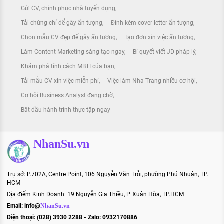
Gửi CV, chinh phục nhà tuyển dụng
Tải chứng chỉ để gây ấn tượng
Đính kèm cover letter ấn tượng
Chọn mẫu CV đẹp để gây ấn tượng
Tạo đơn xin việc ấn tượng
Làm Content Marketing sáng tạo ngay
Bí quyết viết JD pháp lý
Khám phá tính cách MBTI của bạn
Tải mẫu CV xin việc miễn phí
Việc làm Nha Trang nhiều cơ hội
Cơ hội Business Analyst đang chờ
Bắt đầu hành trình thực tập ngay
NhanSu.vn
Trụ sở: P.702A, Centre Point, 106 Nguyễn Văn Trỗi, phường Phú Nhuận, TP.
HCM
Địa điểm Kinh Doanh: 19 Nguyễn Gia Thiều, P. Xuân Hòa, TP.HCM
Email:
info@
NhanSu.vn
Điện thoại: (028) 3930 2288 - Zalo: 0932170886