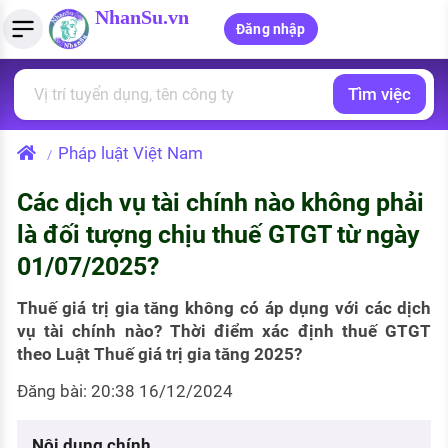
NhanSu.vn
Đăng nhập
Tìm việc
PHÁP LUẬT VIỆT NAM
Tìm việc làm
Quản lý CV
Tính lương Gross - Net
Văn bản pháp luật
Pháp luật Việt Nam
/
Việc làm ngành luật
Tải CV lên
Tính thuế thu nhập cá nhân
Chính sách mới
Các dịch vụ tài chính nào không phải
Việc làm lương cao
Tạo CV trực tuyến
Tính trợ cấp thất nghiệp
PHÁP LUẬT LAO ĐỘNG
là đối tượng chịu thuế GTGT từ ngày
Lao động và tiền lương
Việc làm tốt nhất
01/07/2025?
MẪU CV THEO STYLE
Bảo hiểm và phúc lợi
CÔNG TY
Mẫu CV đơn giản
Thuế giá trị gia tăng không có áp dụng với các dịch
vụ tài chính nào? Thời điểm xác định thuế GTGT
Thuế thu nhập
Danh sách nhà tuyển dụng
theo Luật Thuế giá trị gia tăng 2025?
Mẫu CV hiện đại
Hồ sơ biểu mẫu
Đăng bài: 20:38 16/12/2024
Nhà tuyển dụng hàng đầu
Chính sách lao động
Nội dung chính