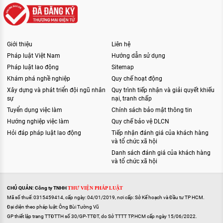
Giới thiệu
Liên hệ
Pháp luật Việt Nam
Hướng dẫn sử dụng
Pháp luật lao động
Sitemap
Khám phá nghề nghiệp
Quy chế hoạt động
Xây dựng và phát triển đội ngũ nhân
Quy trình tiếp nhận và giải quyết khiếu
sự
nại, tranh chấp
Tuyển dụng việc làm
Chính sách bảo mật thông tin
Hướng nghiệp việc làm
Quy chế bảo vệ DLCN
Hỏi đáp pháp luật lao động
Tiếp nhận đánh giá của khách hàng
và tổ chức xã hội
Danh sách đánh giá của khách hàng
và tổ chức xã hội
CHỦ QUẢN: Công ty TNHH
THƯ VIỆN PHÁP LUẬT
Mã số thuế: 0315459414, cấp ngày: 04/01/2019, nơi cấp: Sở Kế hoạch và Đầu tư TP HCM.
Đại diện theo pháp luật: Ông Bùi Tường Vũ
GP thiết lập trang TTĐTTH số 30/GP-TTĐT, do Sở TTTT TP.HCM cấp ngày 15/06/2022.