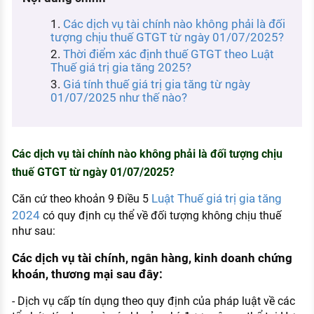
KHÁM PHÁ NGHỀ NGHIỆP
Các dịch vụ tài chính nào không phải là đối
Tử vi nghề nghiệp
tượng chịu thuế GTGT từ ngày 01/07/2025?
Thời điểm xác định thuế GTGT theo Luật
Kỹ năng nghề nghiệp
Thuế giá trị gia tăng 2025?
Giá tính thuế giá trị gia tăng từ ngày
HƯỚNG NGHIỆP VIỆC LÀM
01/07/2025 như thế nào?
Đặc trưng từng nghề
Xu hướng việc làm
Các dịch vụ tài chính nào không phải là đối tượng chịu
XÂY DỰNG VÀ PHÁT TRIỂN ĐỘI NGŨ
thuế GTGT từ ngày 01/07/2025?
NHÂN SỰ
Luật Thuế giá trị gia tăng
Căn cứ
theo khoản 9 Điều 5
TUYỂN DỤNG VIỆC LÀM
2024
có quy định cụ thể về đối tượng không chịu thuế
như sau:
Các dịch vụ tài chính, ngân hàng, kinh doanh chứng
khoán, thương mại sau đây:
- Dịch vụ cấp tín dụng theo quy định của pháp luật về các