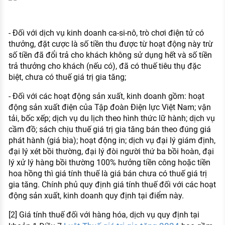
- Đối với dịch vụ kinh doanh ca-si-nô, trò chơi điện tử có
thưởng, đặt cược là số tiền thu được từ hoạt động này trừ
số tiền đã đổi trả cho khách không sử dụng hết và số tiền
trả thưởng cho khách (nếu có), đã có thuế tiêu thụ đặc
biệt, chưa có thuế giá trị gia tăng;
- Đối với các hoạt động sản xuất, kinh doanh gồm: hoạt
động sản xuất điện của Tập đoàn Điện lực Việt Nam; vận
tải, bốc xếp; dịch vụ du lịch theo hình thức lữ hành; dịch vụ
cầm đồ; sách chịu thuế giá trị gia tăng bán theo đúng giá
phát hành (giá bìa); hoạt động in; dịch vụ đại lý giám định,
đại lý xét bồi thường, đại lý đòi người thứ ba bồi hoàn, đại
lý xử lý hàng bồi thường 100% hưởng tiền công hoặc tiền
hoa hồng thì giá tính thuế là giá bán chưa có thuế giá trị
gia tăng. Chính phủ quy định giá tính thuế đối với các hoạt
động sản xuất, kinh doanh quy định tại điểm này.
[2] Giá tính thuế đối với hàng hóa, dịch vụ quy định tại