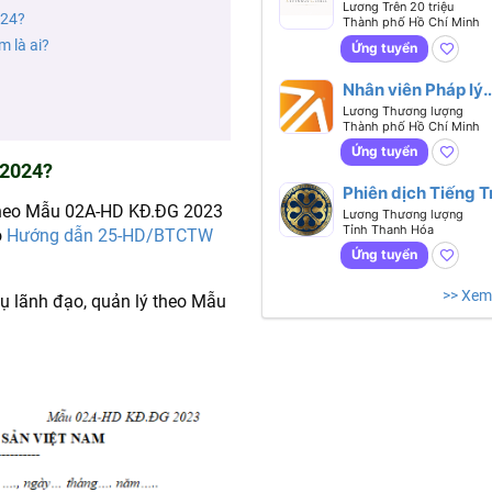
chính nhân sự -
Lương Trên 20 triệu
024?
Thành phố Hồ Chí Minh
Biết tiếng
m là ai?
Anh hoặc tiếng Tr
Ứng tuyển
Nhân viên Pháp lý
(Legal Executive)
Lương Thương lượng
Thành phố Hồ Chí Minh
Ứng tuyển
 2024?
Phiên dịch Tiếng 
theo Mẫu 02A-HD KĐ.ĐG 2023
Lương Thương lượng
Tỉnh Thanh Hóa
o
Hướng dẫn 25-HD/BTCTW
Ứng tuyển
>> Xem
ụ lãnh đạo, quản lý theo Mẫu