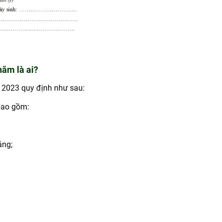
năm là ai?
2023 quy định như sau:
bao gồm:
ảng;