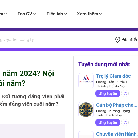
àm
Tạo CV
Tiện ích
Xem thêm
Địa điể
Tuyển dụng mới nhất
i năm 2024? Nội
Trợ lý Giám đốc
ối năm?
Lương Trên 15 triệu
Thành phố Hà Nội
Ứng tuyển
 Đối tượng đảng viên phải
iểm đảng viên cuối năm?
Cán bộ Pháp chế
Doanh nghiệp
Lương Thương lượng
Tỉnh Thanh Hóa
Ứng tuyển
Chuyên viên Hành