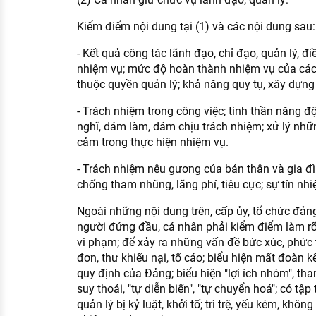
Kiểm điểm nội dung tại (1) và các nội dung sau:
- Kết quả công tác lãnh đạo, chỉ đạo, quản lý, đi
nhiệm vụ; mức độ hoàn thành nhiệm vụ của các 
thuộc quyền quản lý; khả năng quy tụ, xây dựng 
- Trách nhiệm trong công việc; tinh thần năng đ
nghĩ, dám làm, dám chịu trách nhiệm; xử lý nhữ
cảm trong thực hiện nhiệm vụ.
- Trách nhiệm nêu gương của bản thân và gia đì
chống tham nhũng, lãng phí, tiêu cực; sự tín nh
Ngoài những nội dung trên, cấp ủy, tổ chức đảng,
người đứng đầu, cá nhân phải kiểm điểm làm rõ
vi phạm; để xảy ra những vấn đề bức xúc, phức 
đơn, thư khiếu nại, tố cáo; biểu hiện mất đoàn k
quy định của Đảng; biểu hiện "lợi ích nhóm", tha
suy thoái, "tự diễn biến", "tự chuyển hoá"; có tậ
quản lý bị kỷ luật, khởi tố; trì trệ, yếu kém, khô