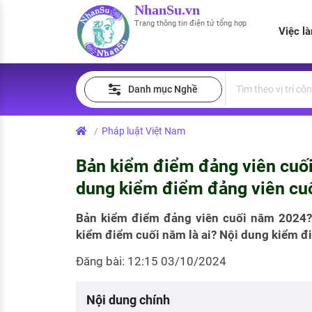
NhanSu.vn
Trang thông tin điện tử tổng hợp
Việc l
PHÁP LUẬT VIỆT NAM
Tìm việc làm
Quản lý CV
Tính lương Gross - Net
Danh mục Nghề
Văn bản pháp luật
Việc làm ngành luật
Tải CV lên
Tính thuế thu nhập cá nhân
Chính sách mới
Pháp luật Việt Nam
/
Việc làm lương cao
Tạo CV trực tuyến
Tính trợ cấp thất nghiệp
PHÁP LUẬT LAO ĐỘNG
Bản kiểm điểm đảng viên cuố
Lao động và tiền lương
Việc làm tốt nhất
MẪU CV THEO STYLE
dung kiểm điểm đảng viên cu
Bảo hiểm và phúc lợi
CÔNG TY
Mẫu CV đơn giản
Bản kiểm điểm đảng viên cuối năm 2024?
kiểm điểm cuối năm là ai? Nội dung kiểm đ
Thuế thu nhập
Danh sách nhà tuyển dụng
Mẫu CV hiện đại
Đăng bài: 12:15 03/10/2024
Hồ sơ biểu mẫu
Nhà tuyển dụng hàng đầu
Chính sách lao động
Nội dung chính