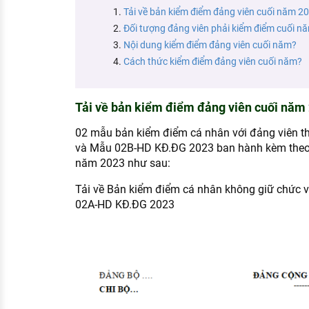
KHÁM PHÁ NGHỀ NGHIỆP
Tải về bản kiểm điểm đảng viên cuối năm 2
Đối tượng đảng viên phải kiểm điểm cuối nă
Tử vi nghề nghiệp
Nội dung kiểm điểm đảng viên cuối năm?
Cách thức kiểm điểm đảng viên cuối năm?
Kỹ năng nghề nghiệp
HƯỚNG NGHIỆP VIỆC LÀM
Tải về bản kiểm điểm đảng viên cuối năm
Đặc trưng từng nghề
02 mẫu bản kiểm điểm cá nhân với đảng viên 
Xu hướng việc làm
và Mẫu 02B-HD KĐ.ĐG 2023 ban hành kèm the
năm 2023 như sau:
XÂY DỰNG VÀ PHÁT TRIỂN ĐỘI NGŨ
NHÂN SỰ
Tải về Bản kiểm điểm cá nhân không giữ chức v
02A-HD KĐ.ĐG 2023
TUYỂN DỤNG VIỆC LÀM