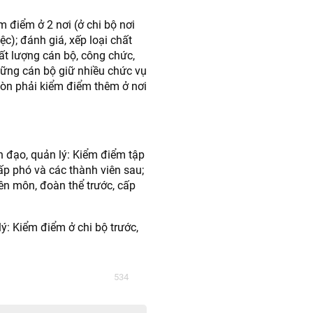
m điểm ở 2 nơi (ở chi bộ nơi
ệc); đánh giá, xếp loại chất
hất lượng cán bộ, công chức,
những cán bộ giữ nhiều chức vụ
 còn phải kiểm điểm thêm ở nơi
h đạo, quản lý: Kiểm điểm tập
ấp phó và các thành viên sau;
ên môn, đoàn thể trước, cấp
ý: Kiểm điểm ở chi bộ trước,
534