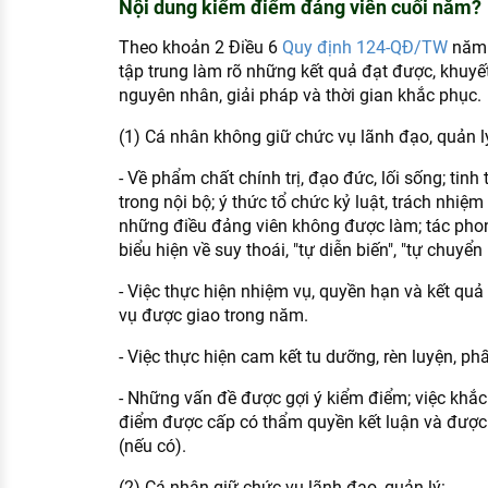
Nội dung kiểm điểm đảng viên cuối năm?
Theo khoản 2 Điều 6
Quy định 124-QĐ/TW
năm 
tập trung làm rõ những kết quả đạt được, khuyế
nguyên nhân, giải pháp và thời gian khắc phục.
(1) Cá nhân không giữ chức vụ lãnh đạo, quản l
- Về phẩm chất chính trị, đạo đức, lối sống; tinh
trong nội bộ; ý thức tổ chức kỷ luật, trách nhiệ
những điều đảng viên không được làm; tác phong,
biểu hiện về suy thoái, "tự diễn biến", "tự chuyển
- Việc thực hiện nhiệm vụ, quyền hạn và kết quả 
vụ được giao trong năm.
- Việc thực hiện cam kết tu dưỡng, rèn luyện, p
- Những vấn đề được gợi ý kiểm điểm; việc khắ
điểm được cấp có thẩm quyền kết luận và được 
(nếu có).
(2) Cá nhân giữ chức vụ lãnh đạo, quản lý: