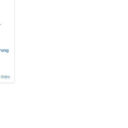
ung
Trung
 thêm