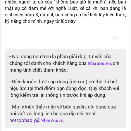
nhiên, người ta có câu “không bao giờ là muộn”, nếu bạn
thật sự có đam mê với nghề Luật, kể cả khi bạn đang là
sinh viên năm 3, năm 4, bạn cũng có thể tích lũy kiến thức,
kỹ năng cho mình, ngay từ lúc này.
106
- Nội dung nêu trên là phần giải đáp, tư vấn của
chúng tôi dành cho khách hàng của
, chỉ
NhanSu.vn
mang tính chất tham khảo;
- Điều khoản được áp dụng (nếu có) có thể đã hết
hiệu lực tại thời điểm bạn đang đọc. Quý khách vui
lòng kiểm tra lại thông tin trước khi áp dụng;
- Mọi ý kiến thắc mắc về bản quyền, nội dung của
bài viết vui lòng liên hệ qua địa chỉ email
hotrophaply@
;
NhanSu.vn