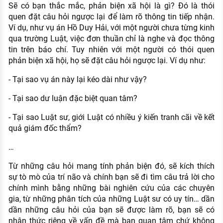
Sẽ có bạn thắc mắc, phản biện xã hội là gì? Đó là thói
quen đặt câu hỏi ngược lại để làm rõ thông tin tiếp nhận.
Ví dụ, như vụ án Hồ Duy Hải, với một người chưa từng kinh
qua trường Luật, việc đơn thuần chỉ là nghe và đọc thông
tin trên báo chí. Tuy nhiên với một người có thói quen
phản biện xã hội, họ sẽ đặt câu hỏi ngược lại. Ví dụ như:
- Tại sao vụ án này lại kéo dài như vậy?
- Tại sao dư luận đặc biệt quan tâm?
- Tại sao Luật sư, giới Luật có nhiều ý kiến tranh cãi về kết
quả giám đốc thẩm?
…
Từ những câu hỏi mang tính phản biện đó, sẽ kích thích
sự tò mò của trí não và chính bạn sẽ đi tìm câu trả lời cho
chính mình bằng những bài nghiên cứu của các chuyên
gia, từ những phân tích của những Luật sư có uy tín… dần
dần những câu hỏi của bạn sẽ được làm rõ, bạn sẽ có
nhận thức riêng về vấn đề mà bạn quan tâm chứ không