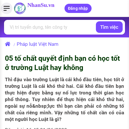
NhanSu.vn
Đăng nhập
Tìm việc
PHÁP LUẬT VIỆT NAM
Tìm việc làm
Quản lý CV
Tính lương Gross - Net
Văn bản pháp luật
Pháp luật Việt Nam
/
Việc làm ngành luật
Tải CV lên
Tính thuế thu nhập cá nhân
Chính sách mới
05 tố chất quyết định bạn có học tốt
Việc làm lương cao
Tạo CV trực tuyến
Tính trợ cấp thất nghiệp
PHÁP LUẬT LAO ĐỘNG
ở trường Luật hay không
Lao động và tiền lương
Việc làm tốt nhất
MẪU CV THEO STYLE
Thì đậu vào trường Luật là cái khó đầu tiên, học tốt ở
Bảo hiểm và phúc lợi
trường Luật là cái khó thứ hai. Cái khó đầu tiên bạn
CÔNG TY
Mẫu CV đơn giản
thực hiện được bằng sự nổ lực trong thời gian học
Thuế thu nhập
phổ thông. Tuy nhiên để thực hiện cái khó thứ hai,
Danh sách nhà tuyển dụng
Mẫu CV hiện đại
ngoài sự nỗ&nbsp;lực thì bạn cần phải có những tố
Hồ sơ biểu mẫu
chất của riêng mình. Vậy những tố chất cần có của
Nhà tuyển dụng hàng đầu
một người học Luật là gì?
Chính sách lao động