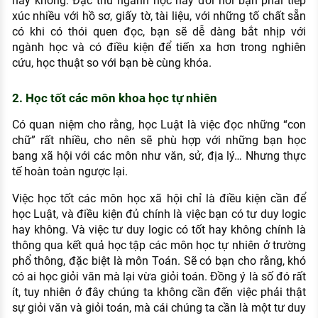
hay không. Đặc thù ngành học này đòi hỏi bạn phải tiếp
xúc nhiều với hồ sơ, giấy tờ, tài liệu, với những tố chất sẵn
có khi có thói quen đọc, bạn sẽ dễ dàng bắt nhịp với
ngành học và có điều kiện để tiến xa hơn trong nghiên
cứu, học thuật so với bạn bè cùng khóa.
2. Học tốt các môn khoa học tự nhiên
Có quan niệm cho rằng, học Luật là việc đọc những “con
chữ” rất nhiều, cho nên sẽ phù hợp với những bạn học
bang xã hội với các môn như văn, sử, địa lý… Nhưng thực
tế hoàn toàn ngược lại.
Việc học tốt các môn học xã hội chỉ là điều kiện cần để
học Luật, và điều kiện đủ chính là việc bạn có tư duy logic
hay không. Và việc tư duy logic có tốt hay không chính là
thông qua kết quả học tập các môn học tự nhiên ở trường
phổ thông, đặc biệt là môn Toán. Sẽ có bạn cho rằng, khó
có ai học giỏi văn mà lại vừa giỏi toán. Đồng ý là số đó rất
ít, tuy nhiên ở đây chúng ta không cần đến việc phải thật
sự giỏi văn và giỏi toán, mà cái chúng ta cần là một tư duy