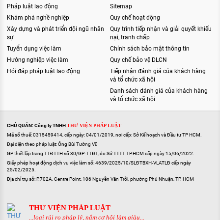
Pháp luật lao động
Sitemap
Khám phá nghề nghiệp
Quy chế hoạt động
Xây dựng và phát triển đội ngũ nhân
Quy trình tiếp nhận và giải quyết khiếu
sự
nại, tranh chấp
Tuyển dụng việc làm
Chính sách bảo mật thông tin
Hướng nghiệp việc làm
Quy chế bảo vệ DLCN
Hỏi đáp pháp luật lao động
Tiếp nhận đánh giá của khách hàng
và tổ chức xã hội
Danh sách đánh giá của khách hàng
và tổ chức xã hội
CHỦ QUẢN: Công ty TNHH
THƯ VIỆN PHÁP LUẬT
Mã số thuế: 0315459414, cấp ngày: 04/01/2019, nơi cấp: Sở Kế hoạch và Đầu tư TP HCM.
Đại diện theo pháp luật: Ông Bùi Tường Vũ
GP thiết lập trang TTĐTTH số 30/GP-TTĐT, do Sở TTTT TP.HCM cấp ngày 15/06/2022.
Giấy phép hoạt động dịch vụ việc làm số: 4639/2025/10/SLĐTBXH-VLATLĐ cấp ngày
25/02/2025.
Địa chỉ trụ sở: P.702A, Centre Point, 106 Nguyễn Văn Trỗi, phường Phú Nhuận, TP. HCM
THƯ VIỆN PHÁP LUẬT
...loại rủi ro pháp lý, nắm cơ hội làm giàu...