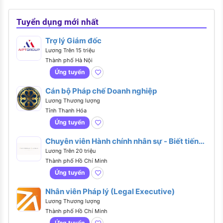
Tuyển dụng mới nhất
Trợ lý Giám đốc
Lương Trên 15 triệu
Thành phố Hà Nội
Ứng tuyển
Cán bộ Pháp chế Doanh nghiệp
Lương Thương lượng
Tỉnh Thanh Hóa
Ứng tuyển
Chuyên viên Hành chính nhân sự - Biết tiếng
Anh hoặc tiếng Trung
Lương Trên 20 triệu
Thành phố Hồ Chí Minh
Ứng tuyển
Nhân viên Pháp lý (Legal Executive)
Lương Thương lượng
Thành phố Hồ Chí Minh
Ứng tuyển