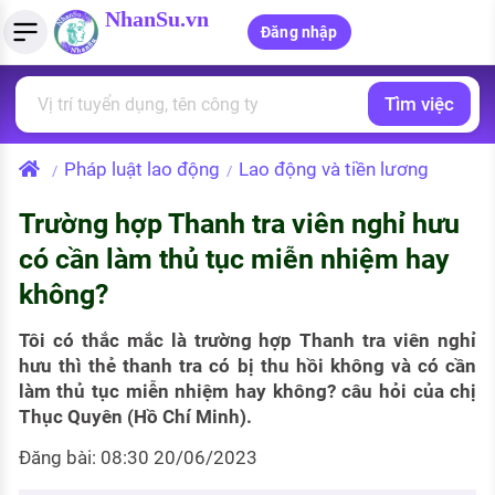
NhanSu.vn
Đăng nhập
Tìm việc
PHÁP LUẬT VIỆT NAM
Tìm việc làm
Quản lý CV
Tính lương Gross - Net
Văn bản pháp luật
Pháp luật lao động
Lao động và tiền lương
/
/
Việc làm ngành luật
Tải CV lên
Tính thuế thu nhập cá nhân
Chính sách mới
Trường hợp Thanh tra viên nghỉ hưu
Việc làm lương cao
Tạo CV trực tuyến
Tính trợ cấp thất nghiệp
PHÁP LUẬT LAO ĐỘNG
có cần làm thủ tục miễn nhiệm hay
Lao động và tiền lương
Việc làm tốt nhất
không?
MẪU CV THEO STYLE
Bảo hiểm và phúc lợi
CÔNG TY
Mẫu CV đơn giản
Tôi có thắc mắc là trường hợp Thanh tra viên nghỉ
hưu thì thẻ thanh tra có bị thu hồi không và có cần
Thuế thu nhập
Danh sách nhà tuyển dụng
làm thủ tục miễn nhiệm hay không? câu hỏi của chị
Mẫu CV hiện đại
Thục Quyên (Hồ Chí Minh).
Hồ sơ biểu mẫu
Nhà tuyển dụng hàng đầu
Đăng bài: 08:30 20/06/2023
Chính sách lao động