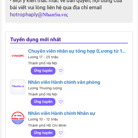
- Mọi ý kiến thắc mắc về bản quyền, nội dung của
bài viết vui lòng liên hệ qua địa chỉ email
hotrophaply@
;
NhanSu.vn
Tuyển dụng mới nhất
Chuyên viên nhân sự tổng hợp (Lương từ 17 -
25 triệu)
Lương 17 - 25 triệu
Thành phố Hà Nội
Ứng tuyển
Nhân viên Hành chính văn phòng
Lương Thương lượng
Thành phố Hà Nội
Ứng tuyển
Nhân viên Hành chính Nhân sự
Lương 10 - 12 triệu
Thành phố Hồ Chí Minh
Ứng tuyển