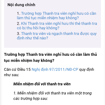
KHÁM PHÁ NGHỀ NGHIỆP
Nội dung chính
Tử vi nghề nghiệp
Trường hợp Thanh tra viên nghỉ hưu có cần
làm thủ tục miễn nhiệm hay không?
Kỹ năng nghề nghiệp
Khi Thanh tra viên nghỉ hưu thì thẻ thanh tra
có bị thu hồi hay không?
HƯỚNG NGHIỆP VIỆC LÀM
Thanh tra viên và ngạch thanh tra được quy
định như thế nào?
Đặc trưng từng nghề
Xu hướng việc làm
Trường hợp Thanh tra viên nghỉ hưu có cần làm thủ
XÂY DỰNG VÀ PHÁT TRIỂN ĐỘI NGŨ
tục miễn nhiệm hay không?
NHÂN SỰ
Căn cứ Điều 15
Nghị định 97/2011/NĐ-CP
quy định
TUYỂN DỤNG VIỆC LÀM
như sau:
Miễn nhiệm đối với thanh tra viên
1. Miễn nhiệm đối với thanh tra viên một trong
các trường hợp sau: