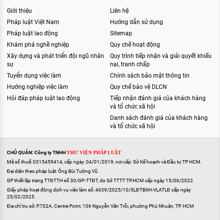
Giới thiệu
Liên hệ
Pháp luật Việt Nam
Hướng dẫn sử dụng
Pháp luật lao động
Sitemap
Khám phá nghề nghiệp
Quy chế hoạt động
Xây dựng và phát triển đội ngũ nhân
Quy trình tiếp nhận và giải quyết khiếu
sự
nại, tranh chấp
Tuyển dụng việc làm
Chính sách bảo mật thông tin
Hướng nghiệp việc làm
Quy chế bảo vệ DLCN
Hỏi đáp pháp luật lao động
Tiếp nhận đánh giá của khách hàng
và tổ chức xã hội
Danh sách đánh giá của khách hàng
và tổ chức xã hội
CHỦ QUẢN: Công ty TNHH
THƯ VIỆN PHÁP LUẬT
Mã số thuế: 0315459414, cấp ngày: 04/01/2019, nơi cấp: Sở Kế hoạch và Đầu tư TP HCM.
Đại diện theo pháp luật: Ông Bùi Tường Vũ
GP thiết lập trang TTĐTTH số 30/GP-TTĐT, do Sở TTTT TP.HCM cấp ngày 15/06/2022.
Giấy phép hoạt động dịch vụ việc làm số: 4639/2025/10/SLĐTBXH-VLATLĐ cấp ngày
25/02/2025.
Địa chỉ trụ sở: P.702A, Centre Point, 106 Nguyễn Văn Trỗi, phường Phú Nhuận, TP. HCM