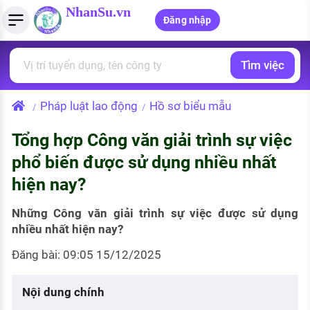
NhanSu.vn
Đăng nhập
Tìm việc
PHÁP LUẬT VIỆT NAM
Tìm việc làm
Quản lý CV
Tính lương Gross - Net
Văn bản pháp luật
Pháp luật lao động
Hồ sơ biểu mẫu
/
/
Việc làm ngành luật
Tải CV lên
Tính thuế thu nhập cá nhân
Chính sách mới
Tổng hợp Công văn giải trình sự việc
Việc làm lương cao
Tạo CV trực tuyến
Tính trợ cấp thất nghiệp
PHÁP LUẬT LAO ĐỘNG
phổ biến được sử dụng nhiều nhất
Lao động và tiền lương
Việc làm tốt nhất
hiện nay?
MẪU CV THEO STYLE
Bảo hiểm và phúc lợi
CÔNG TY
Mẫu CV đơn giản
Những Công văn giải trình sự việc được sử dụng
nhiều nhất hiện nay?
Thuế thu nhập
Danh sách nhà tuyển dụng
Mẫu CV hiện đại
Đăng bài: 09:05 15/12/2025
Hồ sơ biểu mẫu
Nhà tuyển dụng hàng đầu
Nội dung chính
Chính sách lao động