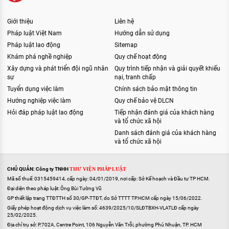
Giới thiệu
Liên hệ
Pháp luật Việt Nam
Hướng dẫn sử dụng
Pháp luật lao động
Sitemap
Khám phá nghề nghiệp
Quy chế hoạt động
Xây dựng và phát triển đội ngũ nhân
Quy trình tiếp nhận và giải quyết khiếu
sự
nại, tranh chấp
Tuyển dụng việc làm
Chính sách bảo mật thông tin
Hướng nghiệp việc làm
Quy chế bảo vệ DLCN
Hỏi đáp pháp luật lao động
Tiếp nhận đánh giá của khách hàng
và tổ chức xã hội
Danh sách đánh giá của khách hàng
và tổ chức xã hội
CHỦ QUẢN: Công ty TNHH
THƯ VIỆN PHÁP LUẬT
Mã số thuế: 0315459414, cấp ngày: 04/01/2019, nơi cấp: Sở Kế hoạch và Đầu tư TP HCM.
Đại diện theo pháp luật: Ông Bùi Tường Vũ
GP thiết lập trang TTĐTTH số 30/GP-TTĐT, do Sở TTTT TP.HCM cấp ngày 15/06/2022.
Giấy phép hoạt động dịch vụ việc làm số: 4639/2025/10/SLĐTBXH-VLATLĐ cấp ngày
25/02/2025.
Địa chỉ trụ sở: P.702A, Centre Point, 106 Nguyễn Văn Trỗi, phường Phú Nhuận, TP. HCM