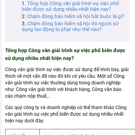
Tổng hợp Công văn giải trình sự việc phổ
KHÁM PHÁ NGHỀ NGHIỆP
biến được sử dụng nhiều nhất hiện nay?
Tử vi nghề nghiệp
Chậm đóng bảo hiểm xã hội bắt buộc là gì?
Chậm đóng bảo hiểm xã hội thì người sử
Kỹ năng nghề nghiệp
dụng lao động bị phạt như thế nào?
HƯỚNG NGHIỆP VIỆC LÀM
Đặc trưng từng nghề
Tổng hợp Công văn giải trình sự việc phổ biến được
sử dụng nhiều nhất hiện nay?
Xu hướng việc làm
Công văn giải trình sự việc được sử dụng để trình bày, giải
XÂY DỰNG VÀ PHÁT TRIỂN ĐỘI NGŨ
thích về một vấn đề nào đó khi có yêu cầu. Một số Công
NHÂN SỰ
văn giải trình sự việc thường dùng trong doanh nghiệp
như: Công văn giải trình với khách hàng, Công văn báo
TUYỂN DỤNG VIỆC LÀM
cáo chậm nộp thuế,...
Các quý công ty và doanh nghiệp có thể tham khảo Công
văn giải trình sự việc phổ biến được sử dụng nhiều nhất
hiện nay dưới đây: