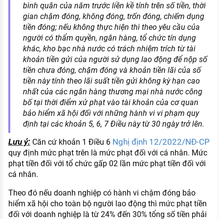
bình quân của năm trước liền kề tính trên số tiền, thời
gian chậm đóng, không đóng, trốn đóng, chiếm dụng
tiền đóng; nếu không thực hiện thì theo yêu cầu của
người có thẩm quyền, ngân hàng, tổ chức tín dụng
khác, kho bạc nhà nước có trách nhiệm trích từ tài
khoản tiền gửi của người sử dụng lao động để nộp số
tiền chưa đóng, chậm đóng và khoản tiền lãi của số
tiền này tính theo lãi suất tiền gửi không kỳ hạn cao
nhất của các ngân hàng thương mại nhà nước công
bố tại thời điểm xử phạt vào tài khoản của cơ quan
bảo hiểm xã hội đối với những hành vi vi phạm quy
định tại các khoản 5, 6, 7 Điều này từ 30 ngày trở lên.
Lưu ý:
Nghị định 12/2022/NĐ-CP
Căn cứ khoản 1 Điều 6
quy định mức phạt trên là mức phạt đối với cá nhân. Mức
phạt tiền đối với tổ chức gấp 02 lần mức phạt tiền đối với
cá nhân.
Theo đó nếu doanh nghiệp có hành vi chậm đóng bảo
hiểm xã hội cho toàn bộ người lao động thì mức phạt tiền
đối với doanh nghiệp là từ 24% đến 30% tổng số tiền phải