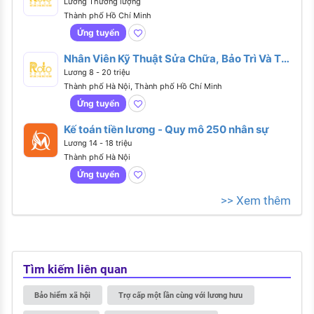
Lương Thương lượng
Thành phố Hồ Chí Minh
Ứng tuyển
Nhân Viên Kỹ Thuật Sửa Chữa, Bảo Trì Và Thi
Công
Lương 8 - 20 triệu
Thành phố Hà Nội, Thành phố Hồ Chí Minh
Ứng tuyển
Kế toán tiền lương - Quy mô 250 nhân sự
Lương 14 - 18 triệu
Thành phố Hà Nội
Ứng tuyển
>> Xem thêm
Tìm kiếm liên quan
Bảo hiểm xã hội
Trợ cấp một lần cùng với lương hưu