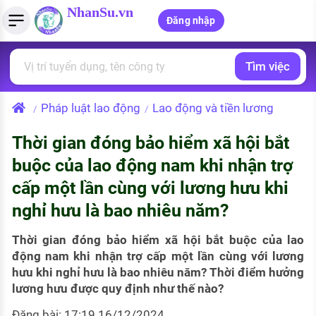
NhanSu.vn
Đăng nhập
Tìm việc
PHÁP LUẬT VIỆT NAM
Tìm việc làm
Quản lý CV
Tính lương Gross - Net
Văn bản pháp luật
Pháp luật lao động
Lao động và tiền lương
/
/
Việc làm ngành luật
Tải CV lên
Tính thuế thu nhập cá nhân
Chính sách mới
Thời gian đóng bảo hiểm xã hội bắt
Việc làm lương cao
Tạo CV trực tuyến
Tính trợ cấp thất nghiệp
PHÁP LUẬT LAO ĐỘNG
buộc của lao động nam khi nhận trợ
Lao động và tiền lương
Việc làm tốt nhất
cấp một lần cùng với lương hưu khi
MẪU CV THEO STYLE
nghỉ hưu là bao nhiêu năm?
Bảo hiểm và phúc lợi
CÔNG TY
Mẫu CV đơn giản
Thuế thu nhập
Thời gian đóng bảo hiểm xã hội bắt buộc của lao
Danh sách nhà tuyển dụng
Mẫu CV hiện đại
động nam khi nhận trợ cấp một lần cùng với lương
Hồ sơ biểu mẫu
hưu khi nghỉ hưu là bao nhiêu năm? Thời điểm hưởng
Nhà tuyển dụng hàng đầu
lương hưu được quy định như thế nào?
Chính sách lao động
Đăng bài: 17:19 16/12/2024