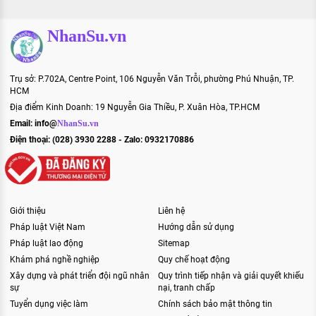
NhanSu.vn
Trụ sở: P.702A, Centre Point, 106 Nguyễn Văn Trỗi, phường Phú Nhuận, TP.
HCM
Địa điểm Kinh Doanh: 19 Nguyễn Gia Thiều, P. Xuân Hòa, TP.HCM
Email:
info@
NhanSu.vn
Điện thoại: (028) 3930 2288 - Zalo: 0932170886
Giới thiệu
Liên hệ
Pháp luật Việt Nam
Hướng dẫn sử dụng
Pháp luật lao động
Sitemap
Khám phá nghề nghiệp
Quy chế hoạt động
Xây dựng và phát triển đội ngũ nhân
Quy trình tiếp nhận và giải quyết khiếu
sự
nại, tranh chấp
Tuyển dụng việc làm
Chính sách bảo mật thông tin