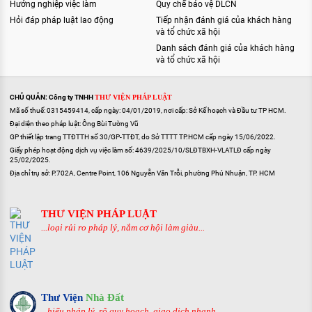
Hướng nghiệp việc làm
Quy chế bảo vệ DLCN
Hỏi đáp pháp luật lao động
Tiếp nhận đánh giá của khách hàng
và tổ chức xã hội
Danh sách đánh giá của khách hàng
và tổ chức xã hội
CHỦ QUẢN: Công ty TNHH
THƯ VIỆN PHÁP LUẬT
Mã số thuế: 0315459414, cấp ngày: 04/01/2019, nơi cấp: Sở Kế hoạch và Đầu tư TP HCM.
Đại diện theo pháp luật: Ông Bùi Tường Vũ
GP thiết lập trang TTĐTTH số 30/GP-TTĐT, do Sở TTTT TP.HCM cấp ngày 15/06/2022.
Giấy phép hoạt động dịch vụ việc làm số: 4639/2025/10/SLĐTBXH-VLATLĐ cấp ngày
25/02/2025.
Địa chỉ trụ sở: P.702A, Centre Point, 106 Nguyễn Văn Trỗi, phường Phú Nhuận, TP. HCM
THƯ VIỆN PHÁP LUẬT
...loại rủi ro pháp lý, nắm cơ hội làm giàu...
Thư Viện
Nhà Đất
...hiểu pháp lý, rõ quy hoạch, giao dịch nhanh...