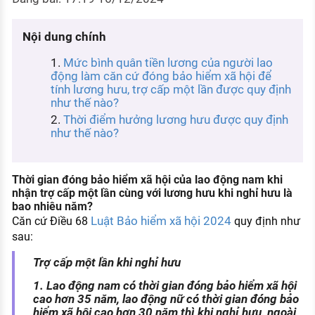
KHÁM PHÁ NGHỀ NGHIỆP
Tử vi nghề nghiệp
Nội dung chính
Mức bình quân tiền lương của người lao
Kỹ năng nghề nghiệp
động làm căn cứ đóng bảo hiểm xã hội để
tính lương hưu, trợ cấp một lần được quy định
HƯỚNG NGHIỆP VIỆC LÀM
như thế nào?
Đặc trưng từng nghề
Thời điểm hưởng lương hưu được quy định
như thế nào?
Xu hướng việc làm
XÂY DỰNG VÀ PHÁT TRIỂN ĐỘI NGŨ
Thời gian đóng bảo hiểm xã hội của lao động nam khi
NHÂN SỰ
nhận trợ cấp một lần cùng với lương hưu khi nghỉ hưu là
bao nhiêu năm?
TUYỂN DỤNG VIỆC LÀM
Luật Bảo hiểm xã hội 2024
Căn cứ Điều 68
quy định như
sau:
Trợ cấp một lần khi nghỉ hưu
1. Lao động nam có thời gian đóng bảo hiểm xã hội
cao hơn 35 năm, lao động nữ có thời gian đóng bảo
hiểm xã hội cao hơn 30 năm thì khi nghỉ hưu, ngoài