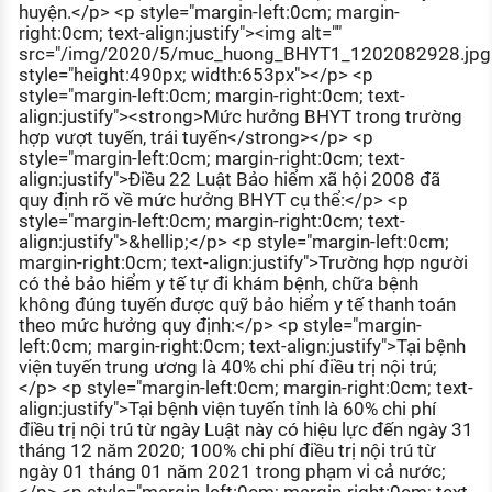
huyện.</p> <p style="margin-left:0cm; margin-
right:0cm; text-align:justify"><img alt=""
src="/img/2020/5/muc_huong_BHYT1_1202082928.jpg
style="height:490px; width:653px"></p> <p
style="margin-left:0cm; margin-right:0cm; text-
align:justify"><strong>Mức hưởng BHYT trong trường
hợp vượt tuyến, trái tuyến</strong></p> <p
style="margin-left:0cm; margin-right:0cm; text-
align:justify">Điều 22 Luật Bảo hiểm xã hội 2008 đã
quy định rõ về mức hưởng BHYT cụ thể:</p> <p
style="margin-left:0cm; margin-right:0cm; text-
align:justify">&hellip;</p> <p style="margin-left:0cm;
margin-right:0cm; text-align:justify">Trường hợp người
có thẻ bảo hiểm y tế tự đi khám bệnh, chữa bệnh
không đúng tuyến được quỹ bảo hiểm y tế thanh toán
theo mức hưởng quy định:</p> <p style="margin-
left:0cm; margin-right:0cm; text-align:justify">Tại bệnh
viện tuyến trung ương là 40% chi phí điều trị nội trú;
</p> <p style="margin-left:0cm; margin-right:0cm; text-
align:justify">Tại bệnh viện tuyến tỉnh là 60% chi phí
điều trị nội trú từ ngày Luật này có hiệu lực đến ngày 31
tháng 12 năm 2020; 100% chi phí điều trị nội trú từ
ngày 01 tháng 01 năm 2021 trong phạm vi cả nước;