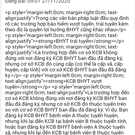
Đăng bài: 09:01 27/11/2020
KHÁM PHÁ NGHỀ NGHIỆP
<p style="margin-left:0cm; margin-right:0cm; text-
Tử vi nghề nghiệp
align:justify">Trong các văn bản pháp luật đều quy định
rõ các trường hợp bảo hiểm vượt tuyến. trái tuyến kèm
Kỹ năng nghề nghiệp
theo đó là quyền lợi hưởng BHYT cũng khác nhau</p>
<p style="margin-left:0cm; margin-right:0cm; text-
HƯỚNG NGHIỆP VIỆC LÀM
align:justify"><strong>BHYT trái tuyến</strong></p>
<p style="margin-left:0cm; margin-right:0cm; text-
Đặc trưng từng nghề
align:justify">Là trường hợp đến cơ sở KCB không
đúng với nơi đăng ký KCB BHYT ban đầu đã đăng ký,
Xu hướng việc làm
nhưng cơ sở KCB đó cùng cấp (có thể là cấp xã, cấp
huyện, cấp tỉnh) với cơ sở KCB BHYT ban đầu đã đăng
XÂY DỰNG VÀ PHÁT TRIỂN ĐỘI NGŨ
ký.</p> <p style="margin-left:0cm; margin-right:0cm;
NHÂN SỰ
text-align:justify"><strong>KCB BHYT vượt
tuyến</strong></p> <p style="margin-left:0cm;
TUYỂN DỤNG VIỆC LÀM
margin-right:0cm; text-align:justify">Là trường hợp đến
cơ sở KCB không đúng với nơi đăng ký KCB BHYT ban
đầu đã đăng ký, nhưng cơ sở KCB đó thuộc tuyến trên
so với cơ sở KCB BHYT ban đầu đã đăng ký. Ví dụ: Bạn
đăng ký KCB BHYT bệnh viện A thuộc tuyến huyện,
nhưng khi lại đến KCB tại bệnh viện B thuộc tuyến tỉnh,
hoặc bạn đăng ký KCB BHYT bệnh viện A thuộc tuyến
xã, nhưng khi lại đến KCB tại bệnh viện B thuộc tuyến