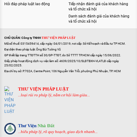
Hỏi đáp pháp luật lao động
Tiếp nhận đánh giá của khách hàng
và tổ chức xã hội
Danh sách đánh giá của khách hàng
và tổ chức xã hội
CHỦ QUẢN: Công ty TNHH
THƯ VIỆN PHÁP LUẬT
Mã số thuế: 0315459414, cấp ngày: 04/01/2019, nơi cấp: Sở Kế hoạch và Đầu tư TP HCM.
Đại diện theo pháp luật: Ông Bùi Tường Vũ
GP thiết lập trang TTĐTTH số 30/GP-TTĐT, do Sở TTTT TP.HCM cấp ngày 15/06/2022.
Giấy phép hoạt động dịch vụ việc làm số: 4639/2025/10/SLĐTBXH-VLATLĐ cấp ngày
25/02/2025.
Địa chỉ trụ sở: P.702A, Centre Point, 106 Nguyễn Văn Trỗi, phường Phú Nhuận, TP. HCM
THƯ VIỆN PHÁP LUẬT
...loại rủi ro pháp lý, nắm cơ hội làm giàu...
Thư Viện
Nhà Đất
...hiểu pháp lý, rõ quy hoạch, giao dịch nhanh...