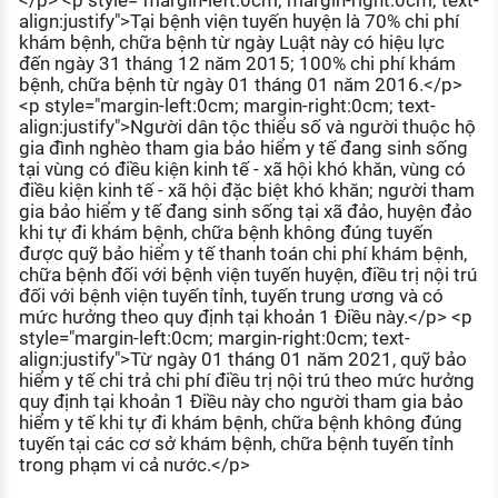
</p> <p style="margin-left:0cm; margin-right:0cm; text-
align:justify">Tại bệnh viện tuyến huyện là 70% chi phí
khám bệnh, chữa bệnh từ ngày Luật này có hiệu lực
đến ngày 31 tháng 12 năm 2015; 100% chi phí khám
bệnh, chữa bệnh từ ngày 01 tháng 01 năm 2016.</p>
<p style="margin-left:0cm; margin-right:0cm; text-
align:justify">Người dân tộc thiểu số và người thuộc hộ
gia đình nghèo tham gia bảo hiểm y tế đang sinh sống
tại vùng có điều kiện kinh tế - xã hội khó khăn, vùng có
điều kiện kinh tế - xã hội đặc biệt khó khăn; người tham
gia bảo hiểm y tế đang sinh sống tại xã đảo, huyện đảo
khi tự đi khám bệnh, chữa bệnh không đúng tuyến
được quỹ bảo hiểm y tế thanh toán chi phí khám bệnh,
chữa bệnh đối với bệnh viện tuyến huyện, điều trị nội trú
đối với bệnh viện tuyến tỉnh, tuyến trung ương và có
mức hưởng theo quy định tại khoản 1 Điều này.</p> <p
style="margin-left:0cm; margin-right:0cm; text-
align:justify">Từ ngày 01 tháng 01 năm 2021, quỹ bảo
hiểm y tế chi trả chi phí điều trị nội trú theo mức hưởng
quy định tại khoản 1 Điều này cho người tham gia bảo
hiểm y tế khi tự đi khám bệnh, chữa bệnh không đúng
tuyến tại các cơ sở khám bệnh, chữa bệnh tuyến tỉnh
trong phạm vi cả nước.</p>