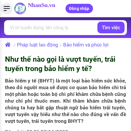
NhanSu.vn
Đăng nhập
Tìm việc
PHÁP LUẬT VIỆT NAM
Tìm việc làm
Quản lý CV
Tính lương Gross - Net
Văn bản pháp luật
Pháp luật lao động
Bảo hiểm và phúc lợi
/
/
Việc làm ngành luật
Tải CV lên
Tính thuế thu nhập cá nhân
Chính sách mới
Như thế nào gọi là vượt tuyến, trái
Việc làm lương cao
Tạo CV trực tuyến
Tính trợ cấp thất nghiệp
PHÁP LUẬT LAO ĐỘNG
tuyến trong bảo hiểm y tế?
Lao động và tiền lương
Việc làm tốt nhất
MẪU CV THEO STYLE
Bảo hiểm y tế (BHYT) là một loại bảo hiểm sức khỏe,
Bảo hiểm và phúc lợi
theo đó người mua sẽ được cơ quan bảo hiểm chi trả
CÔNG TY
Mẫu CV đơn giản
một phần hoặc toàn bộ chi phí khám chữa bệnh cũng
Thuế thu nhập
như chi phí thuốc men. Khi thăm khám chữa bệnh
Danh sách nhà tuyển dụng
Mẫu CV hiện đại
chúng ta hay bắt gặp thuật ngữ bảo hiểm trái tuyến,
Hồ sơ biểu mẫu
vượt tuyến vậy hiểu như thế nào cho đúng về vấn đề
Nhà tuyển dụng hàng đầu
vượt tuyến, trái tuyến trong BHYT?
Chính sách lao động