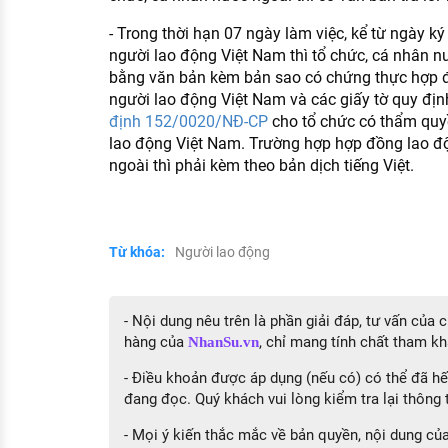
- Trong thời hạn 07 ngày làm việc, kể từ ngày k
người lao động Việt Nam thì tổ chức, cá nhân n
bằng văn bản kèm bản sao có chứng thực hợp đ
người lao động Việt Nam và các giấy tờ quy địn
định 152/0020/NĐ-CP
cho tổ chức có thẩm quyề
lao động Việt Nam. Trường hợp hợp đồng lao độ
ngoài thì phải kèm theo bản dịch tiếng Việt.
Từ khóa:
Người lao động
- Nội dung nêu trên là phần giải đáp, tư vấn của
hàng của
, chỉ mang tính chất tham kh
NhanSu.vn
- Điều khoản được áp dụng (nếu có) có thể đã hết
đang đọc. Quý khách vui lòng kiểm tra lại thông t
- Mọi ý kiến thắc mắc về bản quyền, nội dung của 