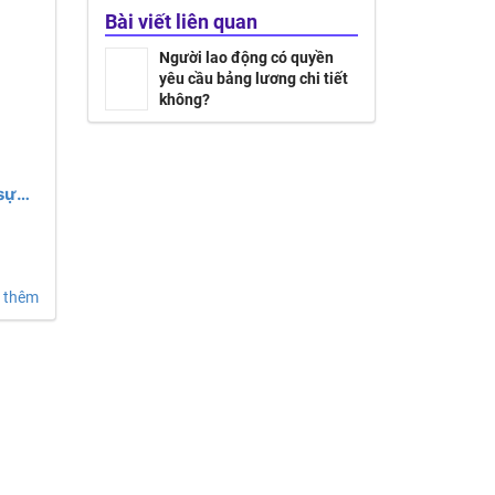
Bài viết liên quan
Người lao động có quyền
yêu cầu bảng lương chi tiết
không?
sự
 thêm