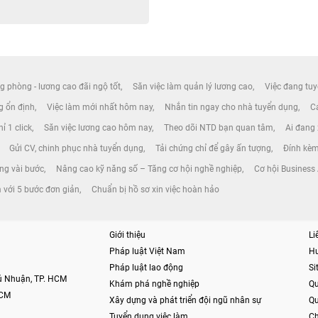
g phòng - lương cao đãi ngộ tốt
Săn việc làm quản lý lương cao
Việc đang tuy
ng ổn định
Việc làm mới nhất hôm nay
Nhắn tin ngay cho nhà tuyển dụng
Cá
ỉ 1 click
Săn việc lương cao hôm nay
Theo dõi NTD bạn quan tâm
Ai đang
Gửi CV, chinh phục nhà tuyển dụng
Tải chứng chỉ để gây ấn tượng
Đính kèm
ong vài bước
Nâng cao kỹ năng số – Tăng cơ hội nghề nghiệp
Cơ hội Business
m với 5 bước đơn giản
Chuẩn bị hồ sơ xin việc hoàn hảo
Giới thiệu
Li
Pháp luật Việt Nam
H
Pháp luật lao động
S
hú Nhuận, TP. HCM
Khám phá nghề nghiệp
Qu
HCM
Xây dựng và phát triển đội ngũ nhân sự
Qu
Tuyển dụng việc làm
Ch