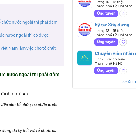
Nhân sự
Lương 10 - 12 triệu
Thành phố Hồ Chí Minh
Ứng tuyển
ổ chức nước ngoài thì phải đảm
Kỹ sư Xây dựng
Lương 13 - 15 triệu
Thành phố Hồ Chí Minh
ức nước ngoài thì có được
Ứng tuyển
 Việt Nam làm việc cho tổ chức
Chuyên viên nhân 
tổng hợp (Tiếng
Lương Trên 15 triệu
Thành phố Hà Nội
Anh giao tiếp)
Ứng tuyển
hức nước ngoài thì phải đảm
>> Xem
định như sau:
việc cho tổ chức, cá nhân nước
động đã ký kết với tổ chức, cá