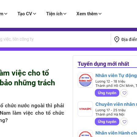
àm
Tạo CV
Tiện ích
Xem thêm
Địa điể
Tuyển dụng mới nhất
àm việc cho tổ
Nhân viên Tự động
 bảo những trách
(Lương 12-15 Triệu
Lương 12 - 18 triệu
Thành phố Hồ Chí Minh, 
Nhận Việc Ngay)
Sóc Trăng, Tỉnh Tiền Gian
Ứng tuyển
Chuyên viên nhân 
ổ chức nước ngoài thì phải
tổng hợp (Lương từ
Lương 17 - 25 triệu
 Nam làm việc cho tổ chức
Thành phố Hà Nội
25 triệu)
ng?
Ứng tuyển
Nhân viên Hành ch