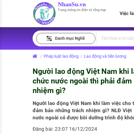
NhanSu.vn
Trang thông tin điện tử tổng hợp
Việc l
PHÁP LUẬT VIỆT NAM
Tìm việc làm
Quản lý CV
Tính lương Gross - Net
Danh mục Nghề
Văn bản pháp luật
Việc làm ngành luật
Tải CV lên
Tính thuế thu nhập cá nhân
Chính sách mới
Pháp luật lao động
Lao động và tiền lương
/
/
Việc làm lương cao
Tạo CV trực tuyến
Tính trợ cấp thất nghiệp
PHÁP LUẬT LAO ĐỘNG
Người lao động Việt Nam khi l
Lao động và tiền lương
Việc làm tốt nhất
MẪU CV THEO STYLE
chức nước ngoài thì phải đảm
Bảo hiểm và phúc lợi
nhiệm gì?
CÔNG TY
Mẫu CV đơn giản
Thuế thu nhập
Người lao động Việt Nam khi làm việc cho t
Danh sách nhà tuyển dụng
Mẫu CV hiện đại
đảm bảo những trách nhiệm gì? NLĐ Việt
Hồ sơ biểu mẫu
nước ngoài có được bồi dưỡng trình độ khô
Nhà tuyển dụng hàng đầu
Chính sách lao động
Đăng bài: 23:07 16/12/2024