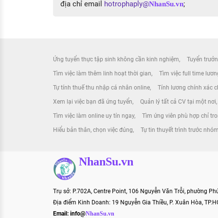
địa chỉ email
hotrophaply@
;
NhanSu.vn
Ứng tuyển thực tập sinh không cần kinh nghiệm
Tuyển trưởn
Tìm việc làm thêm linh hoạt thời gian
Tìm việc full time lươ
Tự tính thuế thu nhập cá nhân online
Tính lương chính xác ch
Xem lại việc bạn đã ứng tuyển
Quản lý tất cả CV tại một nơi
Tìm việc làm online uy tín ngay
Tìm ứng viên phù hợp chỉ tr
Hiểu bản thân, chọn việc đúng
Tự tin thuyết trình trước nhó
NhanSu.vn
Trụ sở: P.702A, Centre Point, 106 Nguyễn Văn Trỗi, phường P
Địa điểm Kinh Doanh: 19 Nguyễn Gia Thiều, P. Xuân Hòa, TP.
Email:
info@
NhanSu.vn