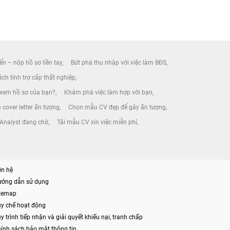
ển – nộp hồ sơ liền tay
Bứt phá thu nhập với việc làm BĐS
ch tính trợ cấp thất nghiệp
 xem hồ sơ của bạn?
Khám phá việc làm hợp với bạn
 cover letter ấn tượng
Chọn mẫu CV đẹp để gây ấn tượng
 Analyst đang chờ
Tải mẫu CV xin việc miễn phí
ên hệ
ướng dẫn sử dụng
itemap
y chế hoạt động
y trình tiếp nhận và giải quyết khiếu nại, tranh chấp
ính sách bảo mật thông tin