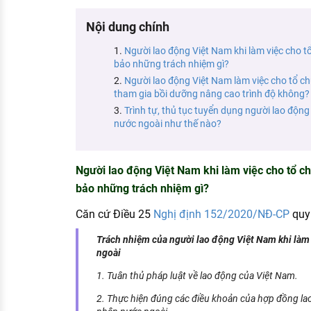
KHÁM PHÁ NGHỀ NGHIỆP
Nội dung chính
Tử vi nghề nghiệp
Người lao động Việt Nam khi làm việc cho t
bảo những trách nhiệm gì?
Kỹ năng nghề nghiệp
Người lao động Việt Nam làm việc cho tổ ch
HƯỚNG NGHIỆP VIỆC LÀM
tham gia bồi dưỡng nâng cao trình độ không?
Trình tự, thủ tục tuyển dụng người lao động
Đặc trưng từng nghề
nước ngoài như thế nào?
Xu hướng việc làm
XÂY DỰNG VÀ PHÁT TRIỂN ĐỘI NGŨ
Người lao động Việt Nam khi làm việc cho tổ c
NHÂN SỰ
bảo những trách nhiệm gì?
TUYỂN DỤNG VIỆC LÀM
Căn cứ Điều 25
Nghị định 152/2020/NĐ-CP
quy 
Trách nhiệm của người lao động Việt Nam khi làm 
ngoài
1. Tuân thủ pháp luật về lao động của Việt Nam.
2. Thực hiện đúng các điều khoản của hợp đồng lao 