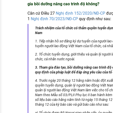
gia bồi dưỡng nâng cao trình độ không?
Căn cứ Điều 27
Nghị định 152/2020/NĐ-CP
được
1
Nghị định 70/2023/NĐ-CP
quy định như sau:
Trách nhiệm của tổ chức có thẩm quyền tuyển dụng
Nam
1. Tiếp nhận hồ sơ đăng ký dự tuyển của người lao
tuyển người lao động Việt Nam của tổ chức, cá nh
2. Tổ chức tuyển dụng, giới thiệu và quản lý người 
chức, cá nhân nước ngoài.
3. Tham gia đào tạo, bồi dưỡng nâng cao trình độ
quy định của pháp luật để đáp ứng yêu cầu của tổ
4. Trước ngày 20 tháng 12 hằng năm hoặc đột xuất 
quyền tuyển dụng, quản lý người lao động Việt Nam
quản lý người lao động Việt Nam làm việc cho tổ ch
Nam theo Mẫu số 03/PLII Phụ lục II ban hành kèm t
số liệu báo cáo hằng năm tính từ ngày 15 tháng 1
tháng 12 của kỳ báo cáo và gửi báo cáo như sau:
a) Tổ chức được Bộ Ngoại giao phân cấp, ủy quyền,