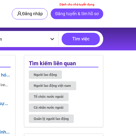
Dành cho nhà tuyển dụng
Đăng nhập
Đăng tuyển & tìm hồ sơ
Tìm việc
m
Tìm kiếm liên quan
 hóa
Người lao động
 -
Tỉnh
Người lao động việt nam
g
Tổ chức nước ngoài
sự
Cá nhân nước ngoài
 17 -
Quản lý người lao động
ính