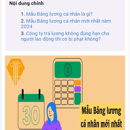
Nội dung chính
KHÁM PHÁ NGHỀ NGHIỆP
Mẫu Bảng lương cá nhân là gì?
Tử vi nghề nghiệp
Mẫu Bảng lương cá nhân mới nhất năm
2024
Kỹ năng nghề nghiệp
Công ty trả lương không đúng hạn cho
HƯỚNG NGHIỆP VIỆC LÀM
người lao động thì có bị phạt không?
Đặc trưng từng nghề
Xu hướng việc làm
XÂY DỰNG VÀ PHÁT TRIỂN ĐỘI NGŨ
NHÂN SỰ
TUYỂN DỤNG VIỆC LÀM