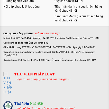
Hướng nghiệp việc làm
Quy chế bảo vệ DLCN
Hỏi đáp pháp luật lao động
Tiếp nhận đánh giá của khách hàng
và tổ chức xã hội
Danh sách đánh giá của khách hàng
và tổ chức xã hội
CHỦ QUẢN: Công ty TNHH
THƯ VIỆN PHÁP LUẬT
Mã số thuế: 0315459414, cấp ngày: 04/01/2019, nơi cấp: Sở Kế hoạch và Đầu tư TP HCM.
Đại diện theo pháp luật: Ông Bùi Tường Vũ
GP thiết lập trang TTĐTTH số 30/GP-TTĐT, do Sở TTTT TP.HCM cấp ngày 15/06/2022.
Giấy phép hoạt động dịch vụ việc làm số: 4639/2025/10/SLĐTBXH-VLATLĐ cấp ngày
25/02/2025.
Địa chỉ trụ sở: P.702A, Centre Point, 106 Nguyễn Văn Trỗi, phường Phú Nhuận, TP. HCM
THƯ VIỆN PHÁP LUẬT
...loại rủi ro pháp lý, nắm cơ hội làm giàu...
Thư Viện
Nhà Đất
...hiểu pháp lý, rõ quy hoạch, giao dịch nhanh...