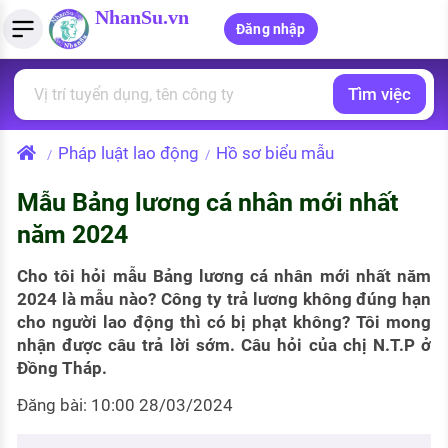
NhanSu.vn
Đăng nhập
Tìm việc
PHÁP LUẬT VIỆT NAM
Tìm việc làm
Quản lý CV
Tính lương Gross - Net
Văn bản pháp luật
Pháp luật lao động
Hồ sơ biểu mẫu
/
/
Việc làm ngành luật
Tải CV lên
Tính thuế thu nhập cá nhân
Chính sách mới
Mẫu Bảng lương cá nhân mới nhất
Việc làm lương cao
Tạo CV trực tuyến
Tính trợ cấp thất nghiệp
PHÁP LUẬT LAO ĐỘNG
năm 2024
Lao động và tiền lương
Việc làm tốt nhất
MẪU CV THEO STYLE
Cho tôi hỏi mẫu Bảng lương cá nhân mới nhất năm
Bảo hiểm và phúc lợi
2024 là mẫu nào? Công ty trả lương không đúng hạn
CÔNG TY
Mẫu CV đơn giản
cho người lao động thì có bị phạt không? Tôi mong
Thuế thu nhập
nhận được câu trả lời sớm. Câu hỏi của chị N.T.P ở
Danh sách nhà tuyển dụng
Mẫu CV hiện đại
Đồng Tháp.
Hồ sơ biểu mẫu
Nhà tuyển dụng hàng đầu
Đăng bài: 10:00 28/03/2024
Chính sách lao động