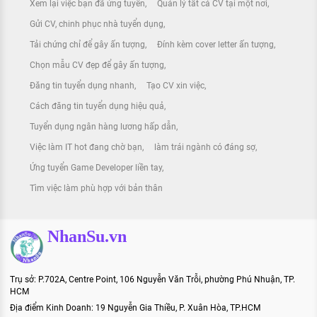
Xem lại việc bạn đã ứng tuyển
Quản lý tất cả CV tại một nơi
Gửi CV, chinh phục nhà tuyển dụng
Tải chứng chỉ để gây ấn tượng
Đính kèm cover letter ấn tượng
Chọn mẫu CV đẹp để gây ấn tượng
Đăng tin tuyển dụng nhanh
Tạo CV xin việc
Cách đăng tin tuyển dụng hiệu quả
Tuyển dụng ngân hàng lương hấp dẫn
Việc làm IT hot đang chờ bạn
làm trái ngành có đáng sợ
Ứng tuyển Game Developer liền tay
Tìm việc làm phù hợp với bản thân
NhanSu.vn
Trụ sở: P.702A, Centre Point, 106 Nguyễn Văn Trỗi, phường Phú Nhuận, TP.
HCM
Địa điểm Kinh Doanh: 19 Nguyễn Gia Thiều, P. Xuân Hòa, TP.HCM