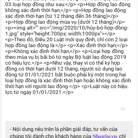
03 loại hợp đồng như sau:</p> <p>Hợp đồng lao động
KHÁM PHÁ NGHỀ NGHIỆP
không xác định thời hạn,</p> <p>Hợp đồng lao động
Tử vi nghề nghiệp
xác định thời hạn (từ 12 tháng đến 36 tháng)</p>
<p>Hợp đồng lao động mùa vụ (dưới 12 tháng)</p>
<p><img alt="" src="/img/2020/10/hủy-bỏ-hợp-đồng-
Kỹ năng nghề nghiệp
1.jpg" style="height:700px; width:1000px"></p>
<p>Theo đó, Điều 20 Luật mới quy định, chỉ còn 2 loại
HƯỚNG NGHIỆP VIỆC LÀM
hợp đồng lao động là:</p> <p>Xác định thời hạn;</p>
Đặc trưng từng nghề
<p>Không xác định thời hạn,</p> <p>Loại hợp đồng
theo mùa vụ bị bãi bỏ từ ngày Bộ luật lao động 2019
có hiệu lực.</p> <p>Như vậy, thay vì có thể ký hợp
Xu hướng việc làm
đồng có thời hạn dưới 12 tháng, người sử dụng lao
XÂY DỰNG VÀ PHÁT TRIỂN ĐỘI NGŨ
động từ 01/01/2021 bắt buộc phải ký một trong hai
NHÂN SỰ
loại hợp đồng là xác định thời hạn hoặc không xác định
thời hạn với người lao động.</p> <p>Luật này có hiệu
TUYỂN DỤNG VIỆC LÀM
lực từ ngày 01/01/2021.</p>
98
- Nội dung nêu trên là phần giải đáp, tư vấn của
chúng tôi dành cho khách hàng của
, chỉ
NhanSu.vn