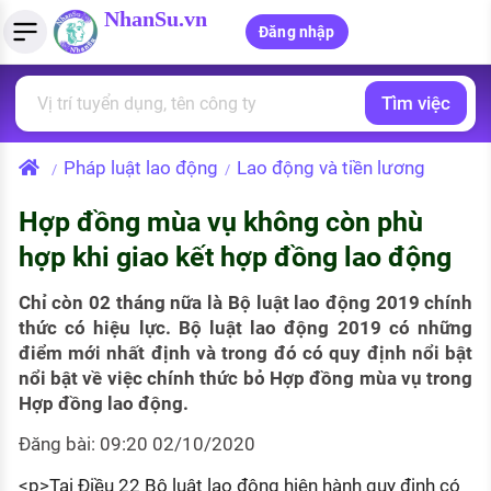
NhanSu.vn
Đăng nhập
Tìm việc
PHÁP LUẬT VIỆT NAM
Tìm việc làm
Quản lý CV
Tính lương Gross - Net
Văn bản pháp luật
Pháp luật lao động
Lao động và tiền lương
/
/
Việc làm ngành luật
Tải CV lên
Tính thuế thu nhập cá nhân
Chính sách mới
Hợp đồng mùa vụ không còn phù
Việc làm lương cao
Tạo CV trực tuyến
Tính trợ cấp thất nghiệp
PHÁP LUẬT LAO ĐỘNG
hợp khi giao kết hợp đồng lao động
Lao động và tiền lương
Việc làm tốt nhất
MẪU CV THEO STYLE
Chỉ còn 02 tháng nữa là Bộ luật lao động 2019 chính
Bảo hiểm và phúc lợi
thức có hiệu lực. Bộ luật lao động 2019 có những
CÔNG TY
Mẫu CV đơn giản
điểm mới nhất định và trong đó có quy định nổi bật
Thuế thu nhập
nổi bật về việc chính thức bỏ Hợp đồng mùa vụ trong
Danh sách nhà tuyển dụng
Mẫu CV hiện đại
Hợp đồng lao động.
Hồ sơ biểu mẫu
Nhà tuyển dụng hàng đầu
Đăng bài: 09:20 02/10/2020
Chính sách lao động
<p>Tại Điều 22 Bộ luật lao động hiện hành quy định có