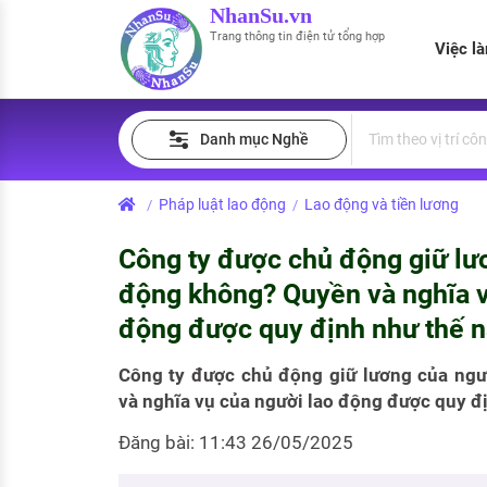
NhanSu.vn
Trang thông tin điện tử tổng hợp
Việc l
PHÁP LUẬT VIỆT NAM
Tìm việc làm
Quản lý CV
Tính lương Gross - Net
Danh mục Nghề
Văn bản pháp luật
Việc làm ngành luật
Tải CV lên
Tính thuế thu nhập cá nhân
Chính sách mới
Pháp luật lao động
Lao động và tiền lương
/
/
Việc làm lương cao
Tạo CV trực tuyến
Tính trợ cấp thất nghiệp
PHÁP LUẬT LAO ĐỘNG
Công ty được chủ động giữ lư
Lao động và tiền lương
Việc làm tốt nhất
MẪU CV THEO STYLE
động không? Quyền và nghĩa v
Bảo hiểm và phúc lợi
động được quy định như thế 
CÔNG TY
Mẫu CV đơn giản
Thuế thu nhập
Công ty được chủ động giữ lương của ng
Danh sách nhà tuyển dụng
Mẫu CV hiện đại
và nghĩa vụ của người lao động được quy đ
Hồ sơ biểu mẫu
Nhà tuyển dụng hàng đầu
Đăng bài: 11:43 26/05/2025
Chính sách lao động