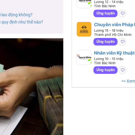
Lương 12 - 14 triệu
Tỉnh Bắc Ninh
Ứng tuyển
i lao động không?
 quy định như thế nào?
Chuyên viên Pháp 
Công Bố Sản Phẩ
Lương 15 - 18 triệu
Thành phố Hồ Chí Minh
Ứng tuyển
Nhân viên Kỹ thuật
Lương 10 - 15 triệu
Tỉnh Bắc Ninh
Ứng tuyển
>> Xem