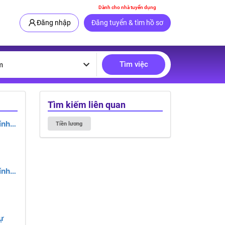
Dành cho nhà tuyển dụng
Đăng nhập
Đăng tuyển & tìm hồ sơ
Tìm việc
m
Tìm kiếm liên quan
ính
Tiền lương
hiệm
ệc
ính
à
ự