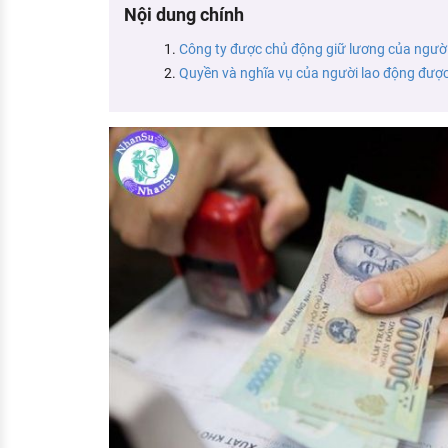
Nội dung chính
KHÁM PHÁ NGHỀ NGHIỆP
Tử vi nghề nghiệp
Công ty được chủ động giữ lương của ngườ
Quyền và nghĩa vụ của người lao động được
Kỹ năng nghề nghiệp
HƯỚNG NGHIỆP VIỆC LÀM
Đặc trưng từng nghề
Xu hướng việc làm
XÂY DỰNG VÀ PHÁT TRIỂN ĐỘI NGŨ
NHÂN SỰ
TUYỂN DỤNG VIỆC LÀM