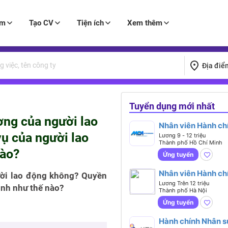
àm
Tạo CV
Tiện ích
Xem thêm
Địa điể
Tuyển dụng mới nhất
ơng của người lao
Nhân viên Hành ch
ụ của người lao
Nhân sự (Kinh Ng
Lương 9 - 12 triệu
Thành phố Hồ Chí Minh
Từ 1 Năm - Làm Vi
nào?
Tại HCM)
Ứng tuyển
Nhân viên Hành ch
ười lao động không? Quyền
Nhân sự (Lương 12
Lương Trên 12 triệu
ịnh như thế nào?
Thành phố Hà Nội
Triệu - Hà Đông, H
Nội)
Ứng tuyển
Hành chính Nhân s