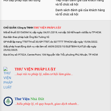
Hỏi đáp pháp luật lao động
Tiếp nhận đánh giá của khách hàng
và tổ chức xã hội
Danh sách đánh giá của khách hàng
và tổ chức xã hội
CHỦ QUẢN: Công ty TNHH
THƯ VIỆN PHÁP LUẬT
Mã số thuế: 0315459414, cấp ngày: 04/01/2019, nơi cấp: Sở Kế hoạch và Đầu tư TP HCM.
Đại diện theo pháp luật: Ông Bùi Tường Vũ
GP thiết lập trang TTĐTTH số 30/GP-TTĐT, do Sở TTTT TP.HCM cấp ngày 15/06/2022.
Giấy phép hoạt động dịch vụ việc làm số: 4639/2025/10/SLĐTBXH-VLATLĐ cấp ngày
25/02/2025.
Địa chỉ trụ sở: P.702A, Centre Point, 106 Nguyễn Văn Trỗi, phường Phú Nhuận, TP. HCM
THƯ VIỆN PHÁP LUẬT
...loại rủi ro pháp lý, nắm cơ hội làm giàu...
Thư Viện
Nhà Đất
...hiểu pháp lý, rõ quy hoạch, giao dịch nhanh...