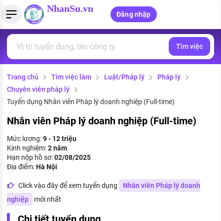
NhanSu.vn
Đăng nhập
Tìm việc
PHÁP LUẬT VIỆT NAM
Tìm việc làm
Quản lý CV
Tính lương Gross - Net
Văn bản pháp luật
Trang chủ
Tìm việc làm
Luật/Pháp lý
Pháp lý
Việc làm ngành luật
Tải CV lên
Tính thuế thu nhập cá nhân
Chính sách mới
Chuyên viên pháp lý
Việc làm lương cao
Tạo CV trực tuyến
Tính trợ cấp thất nghiệp
Tuyển dụng Nhân viên Pháp lý doanh nghiệp (Full-time)
PHÁP LUẬT LAO ĐỘNG
Nhân viên Pháp lý doanh nghiệp (Full-time)
Lao động và tiền lương
Việc làm tốt nhất
MẪU CV THEO STYLE
Mức lương:
9 - 12 triệu
Bảo hiểm và phúc lợi
Kinh nghiệm:
2 năm
CÔNG TY
Mẫu CV đơn giản
Hạn nộp hồ sơ:
02/08/2025
Thuế thu nhập
Địa điểm:
Hà Nội
Danh sách nhà tuyển dụng
Mẫu CV hiện đại
Click vào đây để xem tuyển dụng
Nhân viên Pháp lý doanh
Hồ sơ biểu mẫu
Nhà tuyển dụng hàng đầu
nghiệp
mới nhất
Chính sách lao động
Chi tiết tuyển dụng