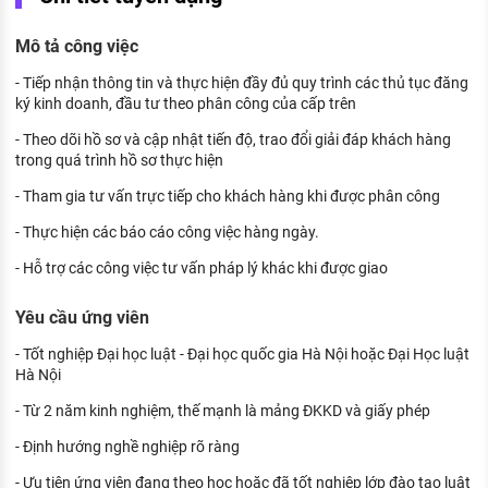
KHÁM PHÁ NGHỀ NGHIỆP
Mô tả công việc
Tử vi nghề nghiệp
- Tiếp nhận thông tin và thực hiện đầy đủ quy trình các thủ tục đăng
Kỹ năng nghề nghiệp
ký kinh doanh, đầu tư theo phân công của cấp trên
HƯỚNG NGHIỆP VIỆC LÀM
- Theo dõi hồ sơ và cập nhật tiến độ, trao đổi giải đáp khách hàng
trong quá trình hồ sơ thực hiện
Đặc trưng từng nghề
- Tham gia tư vấn trực tiếp cho khách hàng khi được phân công
Xu hướng việc làm
- Thực hiện các báo cáo công việc hàng ngày.
XÂY DỰNG VÀ PHÁT TRIỂN ĐỘI NGŨ
- Hỗ trợ các công việc tư vấn pháp lý khác khi được giao
NHÂN SỰ
Yêu cầu ứng viên
TUYỂN DỤNG VIỆC LÀM
- Tốt nghiệp Đại học luật - Đại học quốc gia Hà Nội hoặc Đại Học luật
Hà Nội
- Từ 2 năm kinh nghiệm, thế mạnh là mảng ĐKKD và giấy phép
- Định hướng nghề nghiệp rõ ràng
- Ưu tiên ứng viên đang theo học hoặc đã tốt nghiệp lớp đào tạo luật