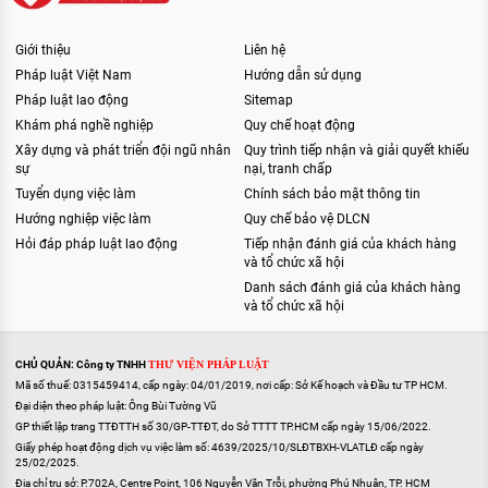
Giới thiệu
Liên hệ
Pháp luật Việt Nam
Hướng dẫn sử dụng
Pháp luật lao động
Sitemap
Khám phá nghề nghiệp
Quy chế hoạt động
Xây dựng và phát triển đội ngũ nhân
Quy trình tiếp nhận và giải quyết khiếu
sự
nại, tranh chấp
Tuyển dụng việc làm
Chính sách bảo mật thông tin
Hướng nghiệp việc làm
Quy chế bảo vệ DLCN
Hỏi đáp pháp luật lao động
Tiếp nhận đánh giá của khách hàng
và tổ chức xã hội
Danh sách đánh giá của khách hàng
và tổ chức xã hội
CHỦ QUẢN: Công ty TNHH
THƯ VIỆN PHÁP LUẬT
Mã số thuế: 0315459414, cấp ngày: 04/01/2019, nơi cấp: Sở Kế hoạch và Đầu tư TP HCM.
Đại diện theo pháp luật: Ông Bùi Tường Vũ
GP thiết lập trang TTĐTTH số 30/GP-TTĐT, do Sở TTTT TP.HCM cấp ngày 15/06/2022.
Giấy phép hoạt động dịch vụ việc làm số: 4639/2025/10/SLĐTBXH-VLATLĐ cấp ngày
25/02/2025.
Địa chỉ trụ sở: P.702A, Centre Point, 106 Nguyễn Văn Trỗi, phường Phú Nhuận, TP. HCM