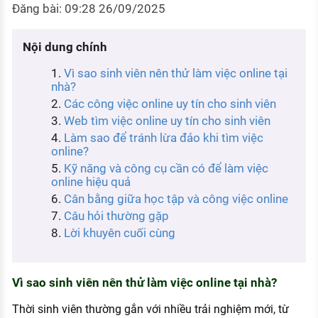
Đăng bài: 09:28 26/09/2025
KHÁM PHÁ NGHỀ NGHIỆP
Tử vi nghề nghiệp
Nội dung chính
Kỹ năng nghề nghiệp
Vì sao sinh viên nên thử làm việc online tại
nhà?
HƯỚNG NGHIỆP VIỆC LÀM
Các công việc online uy tín cho sinh viên
Đặc trưng từng nghề
Web tìm việc online uy tín cho sinh viên
Làm sao để tránh lừa đảo khi tìm việc
Xu hướng việc làm
online?
Kỹ năng và công cụ cần có để làm việc
XÂY DỰNG VÀ PHÁT TRIỂN ĐỘI NGŨ
online hiệu quả
NHÂN SỰ
Cân bằng giữa học tập và công việc online
TUYỂN DỤNG VIỆC LÀM
Câu hỏi thường gặp
Lời khuyên cuối cùng
Vì sao sinh viên nên thử làm việc online tại nhà?
Thời sinh viên thường gắn với nhiều trải nghiệm mới, từ