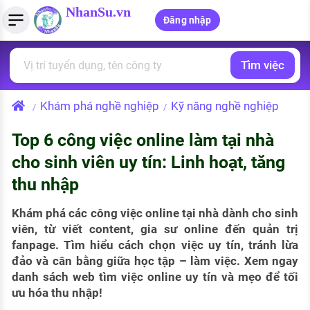
NhanSu.vn
Đăng nhập
Tìm việc
PHÁP LUẬT VIỆT NAM
Tìm việc làm
Quản lý CV
Tính lương Gross - Net
Văn bản pháp luật
Khám phá nghề nghiệp
Kỹ năng nghề nghiệp
/
/
Việc làm ngành luật
Tải CV lên
Tính thuế thu nhập cá nhân
Chính sách mới
Top 6 công việc online làm tại nhà
Việc làm lương cao
Tạo CV trực tuyến
Tính trợ cấp thất nghiệp
PHÁP LUẬT LAO ĐỘNG
cho sinh viên uy tín: Linh hoạt, tăng
Lao động và tiền lương
Việc làm tốt nhất
thu nhập
MẪU CV THEO STYLE
Bảo hiểm và phúc lợi
CÔNG TY
Mẫu CV đơn giản
Khám phá các công việc online tại nhà dành cho sinh
viên, từ viết content, gia sư online đến quản trị
Thuế thu nhập
Danh sách nhà tuyển dụng
fanpage. Tìm hiểu cách chọn việc uy tín, tránh lừa
Mẫu CV hiện đại
đảo và cân bằng giữa học tập – làm việc. Xem ngay
Hồ sơ biểu mẫu
danh sách web tìm việc online uy tín và mẹo để tối
Nhà tuyển dụng hàng đầu
ưu hóa thu nhập!
Chính sách lao động