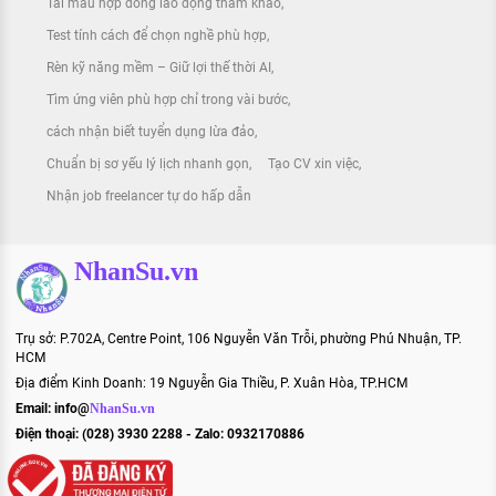
Tải mẫu hợp đồng lao động tham khảo
Test tính cách để chọn nghề phù hợp
Rèn kỹ năng mềm – Giữ lợi thế thời AI
Tìm ứng viên phù hợp chỉ trong vài bước
cách nhận biết tuyển dụng lừa đảo
Chuẩn bị sơ yếu lý lịch nhanh gọn
Tạo CV xin việc
Nhận job freelancer tự do hấp dẫn
NhanSu.vn
Trụ sở: P.702A, Centre Point, 106 Nguyễn Văn Trỗi, phường Phú Nhuận, TP.
HCM
Địa điểm Kinh Doanh: 19 Nguyễn Gia Thiều, P. Xuân Hòa, TP.HCM
Email:
info@
NhanSu.vn
Điện thoại: (028) 3930 2288 - Zalo: 0932170886