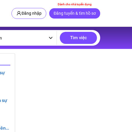
Dành cho nhà tuyển dụng
Đăng nhập
Đăng tuyển & tìm hồ sơ
Tìm việc
m
 sự
 sự
yên