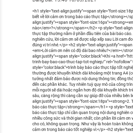
KHÁM PHÁ NGHỀ NGHIỆP
<h1 style="text-align:justify"><span style="font-size:
Tử vi nghề nghiệp
biết về lời cảm ơn trong báo cáo thực tập</strong></s
align:justify"><span style="font-size:16px"><strong>
Kỹ năng nghề nghiệp
nào</em>?</strong></span></h2> <p style="text-align:
thực tập thường nằm ở phần đầu tiên của bài báo cáo. 
HƯỚNG NGHIỆP VIỆC LÀM
nghiên cứu, lời cảm ơn sẽ được sắp xếp sau Lời cam đo
đúng vị trí nhé.</p> <h2 style="text-align:justify"><spa
Đặc trưng từng nghề
<em>Lời cảm ơn nên có độ dài bao nhiêu?</em></stron
align:justify"><span style="color:black">Khi <a href="h
Xu hướng việc làm
trinh-bay-bao-cao-thuc-tap-tot-nghiep/" rel="nofollow"
style="color:black">trình bày báo cáo thực tập tốt ng
XÂY DỰNG VÀ PHÁT TRIỂN ĐỘI NGŨ
thường được khuyến khích dài khoảng một trang A4 (cỡ 
NHÂN SỰ
tưởng nhất đảm bảo được nội dung thông tin; đồng th
đến các phần khác. Tuy nhiên tuỳ quy mô của công trì
TUYỂN DỤNG VIỆC LÀM
mỗi người sẽ dài hoặc ngắn hơn độ dài khuyến khích tr
sâu, càng rộng thì càng cần sự giúp đỡ của nhiều bên l
align:justify"><span style="font-size:18px"><strong>2. T
báo cáo thực tập</strong></span></h1> <p style="text-
báo cáo thực tập chỉ cần quan trọng nội dung nghiên cứ
nhiều công sức và thời gian nhất; còn phần lời cảm ơn v
cho có, không quan trọng. Như vậy là hoàn toàn không 
cảm ơn trong báo cáo tốt nghiệp vì:</p> <h2 style="text-