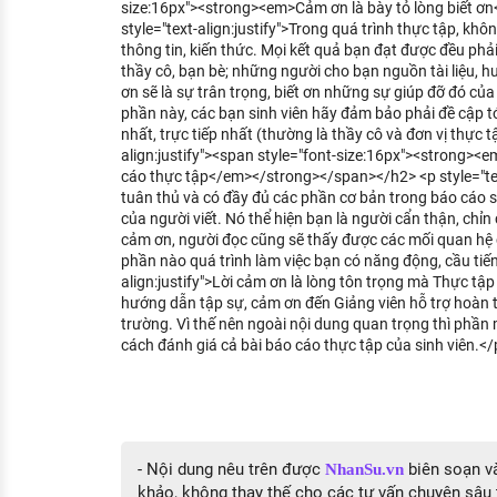
size:16px"><strong><em>Cảm ơn là bày tỏ lòng biết 
style="text-align:justify">Trong quá trình thực tập, kh
thông tin, kiến thức. Mọi kết quả bạn đạt được đều phả
thầy cô, bạn bè; những người cho bạn nguồn tài liệu, 
ơn sẽ là sự trân trọng, biết ơn những sự giúp đỡ đó của
phần này, các bạn sinh viên hãy đảm bảo phải đề cập t
nhất, trực tiếp nhất (thường là thầy cô và đơn vị thực t
align:justify"><span style="font-size:16px"><strong>
cáo thực tập</em></strong></span></h2> <p style="text
tuân thủ và có đầy đủ các phần cơ bản trong báo cáo 
của người viết. Nó thể hiện bạn là người cẩn thận, chỉn c
cảm ơn, người đọc cũng sẽ thấy được các mối quan hệ 
phần nào quá trình làm việc bạn có năng động, cầu tiến
align:justify">Lời cảm ơn là lòng tôn trọng mà Thực tập
hướng dẫn tập sự, cảm ơn đến Giảng viên hỗ trợ hoàn 
trường. Vì thế nên ngoài nội dung quan trọng thì phần 
cách đánh giá cả bài báo cáo thực tập của sinh viên.</
- Nội dung nêu trên được
biên soạn và
NhanSu.vn
khảo, không thay thế cho các tư vấn chuyên sâu 