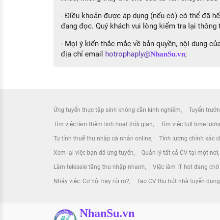
- Điều khoản được áp dụng (nếu có) có thể đã hết
đang đọc. Quý khách vui lòng kiểm tra lại thông t
- Mọi ý kiến thắc mắc về bản quyền, nội dung của 
địa chỉ email
hotrophaply@
;
NhanSu.vn
Ứng tuyển thực tập sinh không cần kinh nghiệm
Tuyển trưởn
Tìm việc làm thêm linh hoạt thời gian
Tìm việc full time lươ
Tự tính thuế thu nhập cá nhân online
Tính lương chính xác ch
Xem lại việc bạn đã ứng tuyển
Quản lý tất cả CV tại một nơi
Làm telesale tăng thu nhập nhanh
Việc làm IT hot đang chờ
Nhảy việc: Cơ hội hay rủi ro?
Tạo CV thu hút nhà tuyển dụn
NhanSu.vn