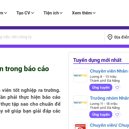
àm
Tạo CV
Tiện ích
Xem thêm
Địa điể
Tuyển dụng mới nhất
n trong báo cáo
Chuyên viên Nhân
Lương 8 - 13 triệu
Thành phố Đà Nẵng
Ứng tuyển
 viên tốt nghiệp ra trường.
cần phải thực hiện báo cáo
Trưởng nhóm Nhân
o thực tập sao cho chuẩn để
Lương 11 - 18 triệu
Thành phố Đà Nẵng
đây sẽ giúp bạn giải đáp các
Ứng tuyển
Chuyên viên/ Chu