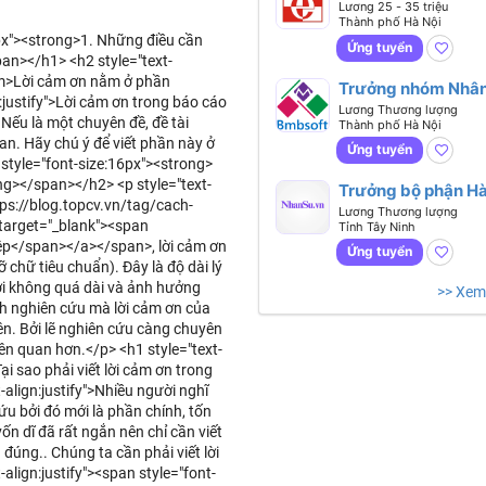
viên Cao cấp Pháp
Lương 25 - 35 triệu
Thành phố Hà Nội
18px"><strong>1. Những điều cần
Ứng tuyển
pan></h1> <h2 style="text-
<em>Lời cảm ơn nằm ở phần
Trưởng nhóm Nhân
justify">Lời cảm ơn trong báo cáo
Lương Thương lượng
Nếu là một chuyên đề, đề tài
Thành phố Hà Nội
an. Hãy chú ý để viết phần này ở
Ứng tuyển
n style="font-size:16px"><strong>
g></span></h2> <p style="text-
Trưởng bộ phận H
ttps://blog.topcv.vn/tag/cach-
chính (CĐT, làm vi
Lương Thương lượng
 target="_blank"><span
Tỉnh Tây Ninh
tại Long An, có xe
hiệp</span></a></span>, lời cảm ơn
đón tại HCM)
Ứng tuyển
chữ tiêu chuẩn). Đây là độ dài lý
ời không quá dài và ảnh hưởng
>> Xem
nh nghiên cứu mà lời cảm ơn của
ên. Bởi lẽ nghiên cứu càng chuyên
iên quan hơn.</p> <h1 style="text-
ại sao phải viết lời cảm ơn trong
align:justify">Nhiều người nghĩ
u bởi đó mới là phần chính, tốn
ốn dĩ đã rất ngắn nên chỉ cần viết
đúng.. Chúng ta cần phải viết lời
align:justify"><span style="font-