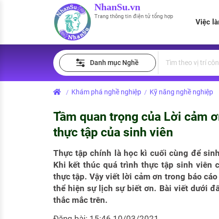
NhanSu.vn
Trang thông tin điện tử tổng hợp
Việc l
PHÁP LUẬT VIỆT NAM
Tìm việc làm
Quản lý CV
Tính lương Gross - Net
Danh mục Nghề
Văn bản pháp luật
Việc làm ngành luật
Tải CV lên
Tính thuế thu nhập cá nhân
Chính sách mới
Khám phá nghề nghiệp
Kỹ năng nghề nghiệp
/
/
Việc làm lương cao
Tạo CV trực tuyến
Tính trợ cấp thất nghiệp
PHÁP LUẬT LAO ĐỘNG
Tầm quan trọng của Lời cảm ơ
Lao động và tiền lương
Việc làm tốt nhất
MẪU CV THEO STYLE
thực tập của sinh viên
Bảo hiểm và phúc lợi
CÔNG TY
Mẫu CV đơn giản
Thực tập chính là học kì cuối cùng để sinh
Khi kết thúc quá trình thực tập sinh viên 
Thuế thu nhập
Danh sách nhà tuyển dụng
Mẫu CV hiện đại
thực tập. Vậy viết lời cảm ơn trong báo cá
Hồ sơ biểu mẫu
thể hiện sự lịch sự biết ơn. Bài viết dưới 
Nhà tuyển dụng hàng đầu
thắc mắc trên.
Chính sách lao động
Đăng bài: 15:46 10/03/2021