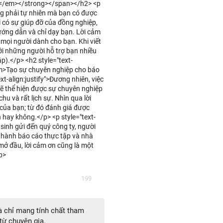
ơn</em></strong></span></h2> <p
ông phải tự nhiên mà bạn có được
i có sự giúp đỡ của đồng nghiệp,
hướng dẫn và chỉ dạy bạn. Lời cảm
 mọi người dành cho bạn. Khi viết
ới những người hỗ trợ bạn nhiều
ập).</p> <h2 style="text-
<em>Tạo sự chuyên nghiệp cho báo
-align:justify">Đương nhiên, việc
sẽ thể hiện được sự chuyên nghiệp
hu và rất lịch sự. Nhìn qua lời
của bạn; từ đó đánh giá được
 hay không.</p> <p style="text-
 sinh gửi đến quý công ty, người
thành báo cáo thực tập và nhà
mở đầu, lời cảm ơn cũng là một
p>
199
 chỉ mang tính chất tham
từ chuyên gia.