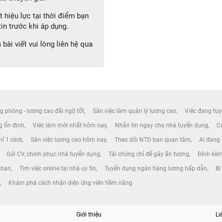
 hiệu lực tại thời điểm bạn
in trước khi áp dụng.
bài viết vui lòng liên hệ qua
g phòng - lương cao đãi ngộ tốt
Săn việc làm quản lý lương cao
Việc đang tuy
ng ổn định
Việc làm mới nhất hôm nay
Nhắn tin ngay cho nhà tuyển dụng
Cá
ỉ 1 click
Săn việc lương cao hôm nay
Theo dõi NTD bạn quan tâm
Ai đang
Gửi CV, chinh phục nhà tuyển dụng
Tải chứng chỉ để gây ấn tượng
Đính kèm
 bạn
Tìm việc online tại nhà uy tín
Tuyển dụng ngân hàng lương hấp dẫn
Bí
g
Khám phá cách nhận diện ứng viên tiềm năng
Giới thiệu
Li