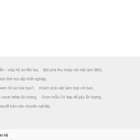
ển – nộp hồ sơ liền tay
Bứt phá thu nhập với việc làm BĐS
ch tính trợ cấp thất nghiệp
 xem hồ sơ của bạn?
Khám phá việc làm hợp với bạn
 cover letter ấn tượng
Chọn mẫu CV đẹp để gây ấn tượng
 quyết báo cáo chuyên nghiệp
ên hệ