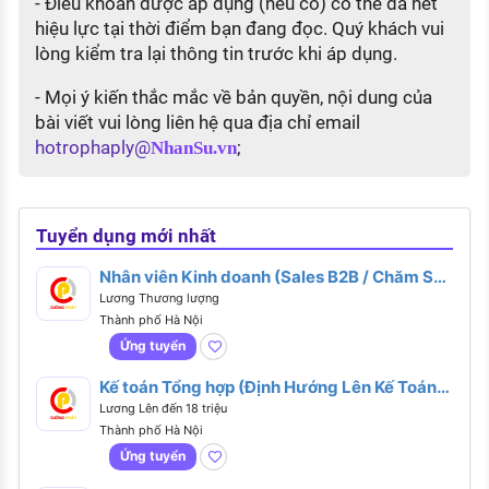
- Điều khoản được áp dụng (nếu có) có thể đã hết
hiệu lực tại thời điểm bạn đang đọc. Quý khách vui
lòng kiểm tra lại thông tin trước khi áp dụng.
- Mọi ý kiến thắc mắc về bản quyền, nội dung của
bài viết vui lòng liên hệ qua địa chỉ email
hotrophaply@
;
NhanSu.vn
Tuyển dụng mới nhất
Nhân viên Kinh doanh (Sales B2B / Chăm Sóc
Khách Hàng B2B | Lương Cứng 8–12 Triệu +
Lương Thương lượng
Thưởng)
Thành phố Hà Nội
Ứng tuyển
Kế toán Tổng hợp (Định Hướng Lên Kế Toán
Trưởng - Thu Nhập Upto 18 Triệu++)
Lương Lên đến 18 triệu
Thành phố Hà Nội
Ứng tuyển