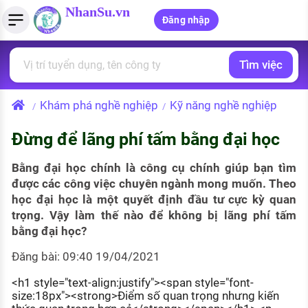
NhanSu.vn
Đăng nhập
Tìm việc
PHÁP LUẬT VIỆT NAM
Tìm việc làm
Quản lý CV
Tính lương Gross - Net
Văn bản pháp luật
Khám phá nghề nghiệp
Kỹ năng nghề nghiệp
/
/
Việc làm ngành luật
Tải CV lên
Tính thuế thu nhập cá nhân
Chính sách mới
Đừng để lãng phí tấm bằng đại học
Việc làm lương cao
Tạo CV trực tuyến
Tính trợ cấp thất nghiệp
PHÁP LUẬT LAO ĐỘNG
Bằng đại học chính là công cụ chính giúp bạn tìm
Lao động và tiền lương
Việc làm tốt nhất
MẪU CV THEO STYLE
được các công việc chuyên ngành mong muốn. Theo
học đại học là một quyết định đầu tư cực kỳ quan
Bảo hiểm và phúc lợi
CÔNG TY
Mẫu CV đơn giản
trọng. Vậy làm thế nào để không bị lãng phí tấm
bằng đại học?
Thuế thu nhập
Danh sách nhà tuyển dụng
Mẫu CV hiện đại
Đăng bài: 09:40 19/04/2021
Hồ sơ biểu mẫu
Nhà tuyển dụng hàng đầu
<h1 style="text-align:justify"><span style="font-
Chính sách lao động
size:18px"><strong>Điểm số quan trọng nhưng kiến