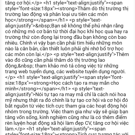
tăng cơ hội.</p> <h1 style="text-align:justify"><span
style="font-size:18px"><strong>Thăm dò thị trường thị
trường lao động và phân loại ưu tiên các môn
học</strong></span></h1> <p style="text-
align:justify">&nbsp;Bạn sẽ không thể phủ nhận rằng
có những mô cơ bản từ thời đại học khi học qua hay ra
trường thứ còn đọng lại trong đầu bạn không còn bao
nhiêu. Chính vì vậy bạn cần phải tìm hiểu những môn
nào là căn bản, cần thiết luôn phải ghi nhớ bổ trợ học
các môn còn lại.</p> <p style="text-align:justify">Thêm
vào đó cũng cần phải thăm dò thị trường lao
động,&nbsp; tham khảo mô tả công việc từ những
trang web tuyển dụng, các website tuyển dụng người.
</p> <h1 style="text-align:justify"><span style="font-
size:18px"><strong>Học cách tạo ra may mắn cho
mình</strong></span></h1> <p style="text-
align:justify">Nói tự tạo ra may mắ chỉ là cách nói hoa
mỹ nhưng thật ra đó chính là tự tạo cơ hội và cơ hội đó
bắt nguồn từ việc tích cực tham gia các hoạt động hội
nhóm trong trường. Việc tham gia như vậy sẽ giúp bạn
tăng vốn sống, kinh nghiệm cũng như là có thêm điểm
rèn luyện hoạt động xã hội làm đẹp CV, tăng cơ hội việc
làm.</p> <h1 style="text-align:justify"><span
style="font-size:18px"><strong>Tích cực tương tác với