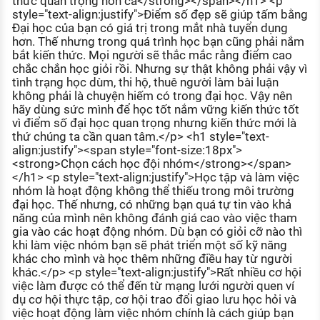
thức quan trọng hơn cả</strong></span></h1> <p
KHÁM PHÁ NGHỀ NGHIỆP
style="text-align:justify">Điểm số đẹp sẽ giúp tấm bằng
Đại học của bạn có giá trị trong mắt nhà tuyển dụng
Tử vi nghề nghiệp
hơn. Thế nhưng trong quá trình học bạn cũng phải nắm
bắt kiến thức. Mọi người sẽ thắc mắc rằng điểm cao
Kỹ năng nghề nghiệp
chắc chắn học giỏi rồi. Nhưng sự thật không phải vậy vì
tình trạng học dùm, thi hộ, thuê người làm bài luận
HƯỚNG NGHIỆP VIỆC LÀM
không phải là chuyện hiếm có trong đại học. Vậy nên
hãy dùng sức mình để học tốt nắm vững kiến thức tốt
Đặc trưng từng nghề
vì điểm số đại học quan trọng nhưng kiến thức mới là
thứ chúng ta cần quan tâm.</p> <h1 style="text-
Xu hướng việc làm
align:justify"><span style="font-size:18px">
<strong>Chọn cách học đội nhóm</strong></span>
XÂY DỰNG VÀ PHÁT TRIỂN ĐỘI NGŨ
</h1> <p style="text-align:justify">Học tập và làm việc
NHÂN SỰ
nhóm là hoạt động không thể thiếu trong môi trường
đại học. Thế nhưng, có những bạn quá tự tin vào khả
TUYỂN DỤNG VIỆC LÀM
năng của mình nên không đánh giá cao vào việc tham
gia vào các hoạt động nhóm. Dù bạn có giỏi cỡ nào thì
khi làm việc nhóm bạn sẽ phát triển một số kỹ năng
khác cho mình và học thêm những điều hay từ người
khác.</p> <p style="text-align:justify">Rất nhiều cơ hội
việc làm được có thể đến từ mạng lưới người quen ví
dụ cơ hội thực tập, cơ hội trao đổi giao lưu học hỏi và
việc hoạt động làm việc nhóm chính là cách giúp bạn