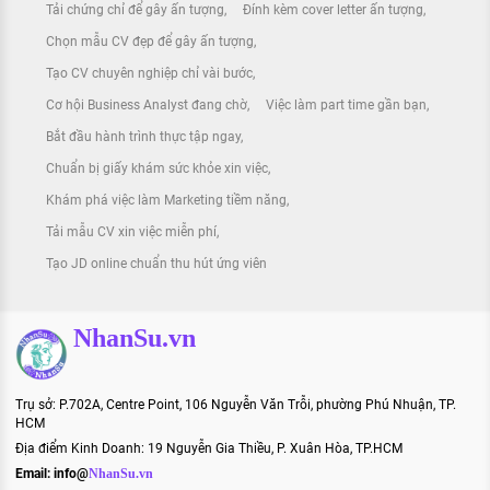
Tải chứng chỉ để gây ấn tượng
Đính kèm cover letter ấn tượng
Chọn mẫu CV đẹp để gây ấn tượng
Tạo CV chuyên nghiệp chỉ vài bước
Cơ hội Business Analyst đang chờ
Việc làm part time gần bạn
Bắt đầu hành trình thực tập ngay
Chuẩn bị giấy khám sức khỏe xin việc
Khám phá việc làm Marketing tiềm năng
Tải mẫu CV xin việc miễn phí
Tạo JD online chuẩn thu hút ứng viên
NhanSu.vn
Trụ sở: P.702A, Centre Point, 106 Nguyễn Văn Trỗi, phường Phú Nhuận, TP.
HCM
Địa điểm Kinh Doanh: 19 Nguyễn Gia Thiều, P. Xuân Hòa, TP.HCM
Email:
info@
NhanSu.vn