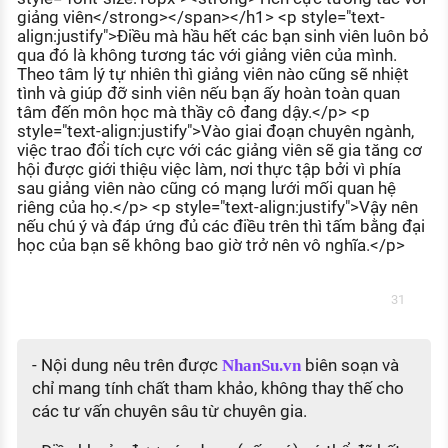
giảng viên</strong></span></h1> <p style="text-
align:justify">Điều mà hầu hết các bạn sinh viên luôn bỏ
qua đó là không tương tác với giảng viên của mình.
Theo tâm lý tự nhiên thì giảng viên nào cũng sẽ nhiệt
tình và giúp đỡ sinh viên nếu bạn ấy hoàn toàn quan
tâm đến môn học mà thầy cô đang dậy.</p> <p
style="text-align:justify">Vào giai đoạn chuyên ngành,
việc trao đổi tích cực với các giảng viên sẽ gia tăng cơ
hội được giới thiệu việc làm, nơi thực tập bởi vì phía
sau giảng viên nào cũng có mạng lưới mối quan hệ
riêng của họ.</p> <p style="text-align:justify">Vậy nên
nếu chú ý và đáp ứng đủ các điều trên thì tấm bằng đại
học của bạn sẽ không bao giờ trở nên vô nghĩa.</p>
31
- Nội dung nêu trên được
biên soạn và
NhanSu.vn
chỉ mang tính chất tham khảo, không thay thế cho
các tư vấn chuyên sâu từ chuyên gia.