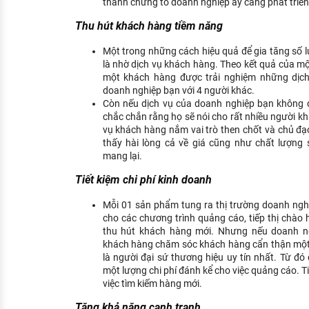
thành chứng tỏ doanh nghiệp ấy càng phát triể
Thu hút khách hàng tiềm năng
Một trong những cách hiệu quả để gia tăng số 
là nhờ dịch vụ khách hàng. Theo kết quả của 
một khách hàng được trải nghiệm những dịch 
doanh nghiệp bạn với 4 người khác.
Còn nếu dịch vụ của doanh nghiệp bạn không 
chắc chắn rằng họ sẽ nói cho rất nhiều người kh
vụ khách hàng nắm vai trò then chốt và chủ đạ
thấy hài lòng cả về giá cũng như chất lượn
mang lại.
Tiết kiệm chi phí kinh doanh
Mỗi 01 sản phẩm tung ra thị trường doanh nghi
cho các chương trình quảng cáo, tiếp thị chào h
thu hút khách hàng mới. Nhưng nếu doanh ngh
khách hàng chăm sóc khách hàng cẩn thận một 
là người đại sứ thương hiệu uy tín nhất. Từ đ
một lượng chi phí đánh kể cho việc quảng cáo. Ti
việc tìm kiếm hàng mới.
Tăng khả năng cạnh tranh