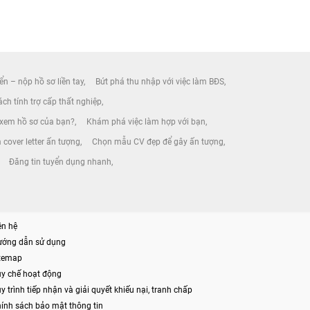
ển – nộp hồ sơ liền tay
Bứt phá thu nhập với việc làm BĐS
ch tính trợ cấp thất nghiệp
 xem hồ sơ của bạn?
Khám phá việc làm hợp với bạn
 cover letter ấn tượng
Chọn mẫu CV đẹp để gây ấn tượng
Đăng tin tuyển dụng nhanh
ên hệ
ướng dẫn sử dụng
itemap
y chế hoạt động
y trình tiếp nhận và giải quyết khiếu nại, tranh chấp
ính sách bảo mật thông tin