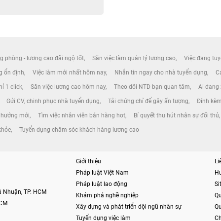
g phòng - lương cao đãi ngộ tốt
Săn việc làm quản lý lương cao
Việc đang tuy
ng ổn định
Việc làm mới nhất hôm nay
Nhắn tin ngay cho nhà tuyển dụng
Cá
ỉ 1 click
Săn việc lương cao hôm nay
Theo dõi NTD bạn quan tâm
Ai đang
Gửi CV, chinh phục nhà tuyển dụng
Tải chứng chỉ để gây ấn tượng
Đính kèm
u hướng mới
Tìm việc nhân viên bán hàng hot
Bí quyết thu hút nhân sự đối thủ
khỏe
Tuyển dụng chăm sóc khách hàng lương cao
Giới thiệu
Li
Pháp luật Việt Nam
H
Pháp luật lao động
S
hú Nhuận, TP. HCM
Khám phá nghề nghiệp
Qu
HCM
Xây dựng và phát triển đội ngũ nhân sự
Qu
Tuyển dụng việc làm
Ch