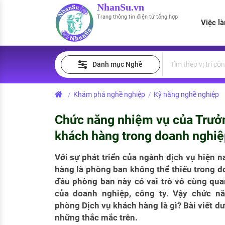
NhanSu.vn
Trang thông tin điện tử tổng hợp
Việc l
PHÁP LUẬT VIỆT NAM
Tìm việc làm
Quản lý CV
Tính lương Gross - Net
Danh mục Nghề
Văn bản pháp luật
Việc làm ngành luật
Tải CV lên
Tính thuế thu nhập cá nhân
Chính sách mới
Khám phá nghề nghiệp
Kỹ năng nghề nghiệp
/
/
Việc làm lương cao
Tạo CV trực tuyến
Tính trợ cấp thất nghiệp
PHÁP LUẬT LAO ĐỘNG
Chức năng nhiệm vụ của Trưở
Lao động và tiền lương
Việc làm tốt nhất
MẪU CV THEO STYLE
khách hàng trong doanh nghiệ
Bảo hiểm và phúc lợi
CÔNG TY
Mẫu CV đơn giản
Với sự phát triển của ngành dịch vụ hiện n
hàng là phòng ban không thể thiếu trong 
Thuế thu nhập
Danh sách nhà tuyển dụng
Mẫu CV hiện đại
đầu phòng ban này có vai trò vô cùng quan
Hồ sơ biểu mẫu
của doanh nghiệp, công ty. Vậy chức n
Nhà tuyển dụng hàng đầu
phòng Dịch vụ khách hàng là gì? Bài viết dư
Chính sách lao động
những thắc mắc trên.