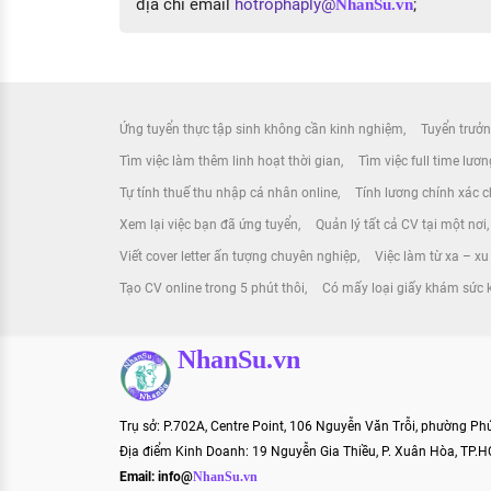
địa chỉ email
hotrophaply@
;
NhanSu.vn
Ứng tuyển thực tập sinh không cần kinh nghiệm
Tuyển trưởn
Tìm việc làm thêm linh hoạt thời gian
Tìm việc full time lươ
Tự tính thuế thu nhập cá nhân online
Tính lương chính xác ch
Xem lại việc bạn đã ứng tuyển
Quản lý tất cả CV tại một nơi
Viết cover letter ấn tượng chuyên nghiệp
Việc làm từ xa – x
Tạo CV online trong 5 phút thôi
Có mấy loại giấy khám sức 
NhanSu.vn
Trụ sở: P.702A, Centre Point, 106 Nguyễn Văn Trỗi, phường P
Địa điểm Kinh Doanh: 19 Nguyễn Gia Thiều, P. Xuân Hòa, TP.
Email:
info@
NhanSu.vn