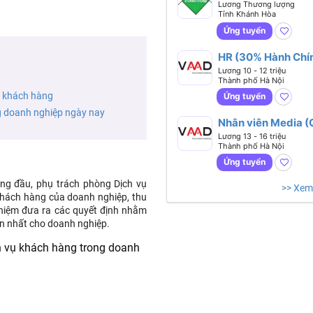
Lương Thương lượng
Tỉnh Khánh Hòa
Ứng tuyển
HR (30% Hành Chín
70% Tuyển Dụng)
Lương 10 - 12 triệu
Thành phố Hà Nội
ụ khách hàng
Ứng tuyển
g doanh nghiệp ngày nay
Nhân viên Media 
- Dựng)
Lương 13 - 16 triệu
Thành phố Hà Nội
Ứng tuyển
ng đầu, phụ trách phòng Dịch vụ
>> Xem
khách hàng của doanh nghiệp, thu
nhiệm đưa ra các quyết định nhằm
ớn nhất cho doanh nghiệp.