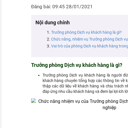
KHÁM PHÁ NGHỀ NGHIỆP
Đăng bài: 09:45 28/01/2021
Tử vi nghề nghiệp
Nội dung chính
Kỹ năng nghề nghiệp
Trưởng phòng Dịch vụ khách hàng là gì?
HƯỚNG NGHIỆP VIỆC LÀM
Chức năng, nhiệm vụ Trưởng phòng Dịch v
Đặc trưng từng nghề
Vai trò của phòng Dịch vụ khách hàng tron
Xu hướng việc làm
Trưởng phòng Dịch vụ khách hàng là gì?
XÂY DỰNG VÀ PHÁT TRIỂN ĐỘI NGŨ
NHÂN SỰ
Trưởng phòng Dịch vụ khách hàng là người đứ
khách hàng chuyên tổng hợp các thông tin về 
TUYỂN DỤNG VIỆC LÀM
thập các dữ liệu về khách hàng và chịu trách 
đáp ứng nhu cầu khách hàng và đem lại lợi ích l