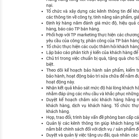
nại.
Tổ chức và xây dựng các kênh thông tin để kh
các thông tin về công ty, tính năng sản phẩm, g
Định kỳ hàng năm đánh giá mức độ, hiệu quả c
hàng, báo cáo TP bán hàng.
Phối hợp với TP marketing thực hiện các chươn
yêu cầu của công ty, phân công của TP bán hàng
Tổ chức thực hiện các cuộc thăm hỏi khách hàng
Lập báo cáo phân tích ý kiến của khách hàng để c
Chủ trì trong việc chuẩn bị quà, tặng quà cho 
biệt.
Theo dõi kế hoạch bảo hành sản phẩm, kiểm t
bảo hành, hoạt động bảo trì sửa chữa để nắm đ
hoạt động này.
Nhận kết quả khảo sát mức độ hài lòng khách hà
nhằm đáp ứng các nhu cầu và khắc phục những 
Duyệt kế hoạch chăm sóc khách hàng hằng
khách hàng, dịch vụ khách hàng. Tổ chức th
khách hàng.
Họp, trao đổi, trình bày vấn đề phòng ban cấp cá
Quản lý các kênh thông tin giúp khách hàng ti
nắm bắt chính sách đối với dịch vụ / sản phẩm đ
Duyệt và quản lý việc tặng ưu đãi, quà nhân các