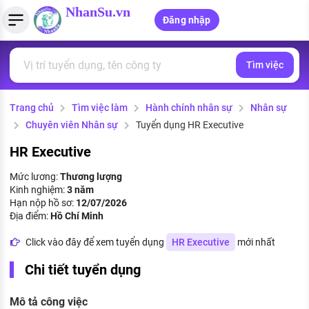
NhanSu.vn
Đăng nhập
Tìm việc
PHÁP LUẬT VIỆT NAM
Tìm việc làm
Quản lý CV
Tính lương Gross - Net
Văn bản pháp luật
Trang chủ
Tìm việc làm
Hành chính nhân sự
Nhân sự
Việc làm ngành luật
Tải CV lên
Tính thuế thu nhập cá nhân
Chính sách mới
Chuyên viên Nhân sự
Tuyển dụng HR Executive
Việc làm lương cao
Tạo CV trực tuyến
Tính trợ cấp thất nghiệp
PHÁP LUẬT LAO ĐỘNG
HR Executive
Lao động và tiền lương
Việc làm tốt nhất
Mức lương:
Thương lượng
MẪU CV THEO STYLE
Kinh nghiệm:
3 năm
Bảo hiểm và phúc lợi
Hạn nộp hồ sơ:
12/07/2026
CÔNG TY
Mẫu CV đơn giản
Địa điểm:
Hồ Chí Minh
Thuế thu nhập
Danh sách nhà tuyển dụng
Click vào đây để xem tuyển dụng
HR Executive
mới nhất
Mẫu CV hiện đại
Hồ sơ biểu mẫu
Chi tiết tuyển dụng
Nhà tuyển dụng hàng đầu
Chính sách lao động
Mô tả công việc