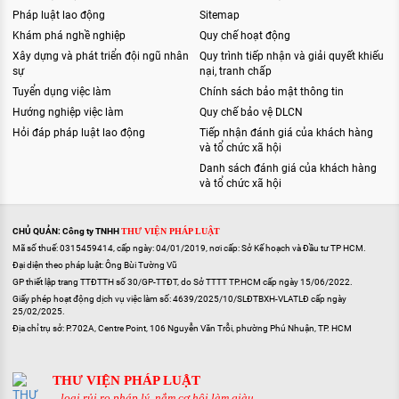
Pháp luật lao động
Sitemap
Khám phá nghề nghiệp
Quy chế hoạt động
Xây dựng và phát triển đội ngũ nhân
Quy trình tiếp nhận và giải quyết khiếu
sự
nại, tranh chấp
Tuyển dụng việc làm
Chính sách bảo mật thông tin
Hướng nghiệp việc làm
Quy chế bảo vệ DLCN
Hỏi đáp pháp luật lao động
Tiếp nhận đánh giá của khách hàng
và tổ chức xã hội
Danh sách đánh giá của khách hàng
và tổ chức xã hội
CHỦ QUẢN: Công ty TNHH
THƯ VIỆN PHÁP LUẬT
Mã số thuế: 0315459414, cấp ngày: 04/01/2019, nơi cấp: Sở Kế hoạch và Đầu tư TP HCM.
Đại diện theo pháp luật: Ông Bùi Tường Vũ
GP thiết lập trang TTĐTTH số 30/GP-TTĐT, do Sở TTTT TP.HCM cấp ngày 15/06/2022.
Giấy phép hoạt động dịch vụ việc làm số: 4639/2025/10/SLĐTBXH-VLATLĐ cấp ngày
25/02/2025.
Địa chỉ trụ sở: P.702A, Centre Point, 106 Nguyễn Văn Trỗi, phường Phú Nhuận, TP. HCM
THƯ VIỆN PHÁP LUẬT
...loại rủi ro pháp lý, nắm cơ hội làm giàu...