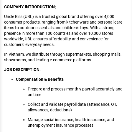
KHÁM PHÁ NGHỀ NGHIỆP
COMPANY INTRODUCTION
:
Tử vi nghề nghiệp
Uncle Bills (UBL) is a trusted global brand offering over 4,000
consumer products, ranging from kitchenware and personal care
Kỹ năng nghề nghiệp
items to outdoor essentials and children’s toys. With a strong
presence in more than 100 countries and over 10,000 stores
HƯỚNG NGHIỆP VIỆC LÀM
worldwide, UBL ensures affordability and convenience for
customers’ everyday needs.
Đặc trưng từng nghề
In Vietnam, we distribute through supermarkets, shopping malls,
showrooms, and leading e-commerce platforms.
Xu hướng việc làm
JOB DESCRIPTION:
XÂY DỰNG VÀ PHÁT TRIỂN ĐỘI NGŨ
NHÂN SỰ
Compensation & Benefits
TUYỂN DỤNG VIỆC LÀM
Prepare and process monthly payroll accurately and
on time
Collect and validate payroll data (attendance, OT,
allowances, deductions)
Manage social insurance, health insurance, and
unemployment insurance processes