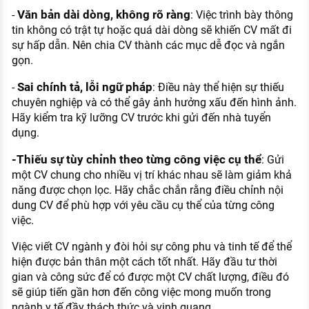
Văn bản dài dòng, không rõ ràng
-
: Việc trình bày thông
tin không có trật tự hoặc quá dài dòng sẽ khiến CV mất đi
sự hấp dẫn. Nên chia CV thành các mục dễ đọc và ngắn
gọn.
Sai chính tả, lỗi ngữ pháp
-
: Điều này thể hiện sự thiếu
chuyên nghiệp và có thể gây ảnh hưởng xấu đến hình ảnh.
Hãy kiểm tra kỹ lưỡng CV trước khi gửi đến nhà tuyển
dụng.
-Thiếu sự tùy chỉnh theo từng công việc cụ thể
: Gửi
một CV chung cho nhiều vị trí khác nhau sẽ làm giảm khả
năng được chọn lọc. Hãy chắc chắn rằng điều chỉnh nội
dung CV để phù hợp với yêu cầu cụ thể của từng công
việc.
Việc viết CV ngành y đòi hỏi sự công phu và tinh tế để thể
hiện được bản thân một cách tốt nhất. Hãy đầu tư thời
gian và công sức để có được một CV chất lượng, điều đó
sẽ giúp tiến gần hơn đến công việc mong muốn trong
ngành y tế đầy thách thức và vinh quang.