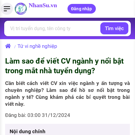
NhanSu.vn
Đăng nhập
Tìm việc
PHÁP LUẬT VIỆT NAM
Tìm việc làm
Quản lý CV
Tính lương Gross - Net
Văn bản pháp luật
Tử vi nghề nghiệp
/
Việc làm ngành luật
Tải CV lên
Tính thuế thu nhập cá nhân
Chính sách mới
Làm sao để viết CV ngành y nổi bật
Việc làm lương cao
Tạo CV trực tuyến
Tính trợ cấp thất nghiệp
PHÁP LUẬT LAO ĐỘNG
trong mắt nhà tuyển dụng?
Lao động và tiền lương
Việc làm tốt nhất
MẪU CV THEO STYLE
Cần biết cách viết CV xin việc ngành y ấn tượng và
Bảo hiểm và phúc lợi
chuyên nghiệp? Làm sao để hồ sơ nổi bật trong
CÔNG TY
Mẫu CV đơn giản
ngành y tế? Cùng khám phá các bí quyết trong bài
Thuế thu nhập
viết này.
Danh sách nhà tuyển dụng
Mẫu CV hiện đại
Đăng bài: 03:00 31/12/2024
Hồ sơ biểu mẫu
Nhà tuyển dụng hàng đầu
Chính sách lao động
Nội dung chính