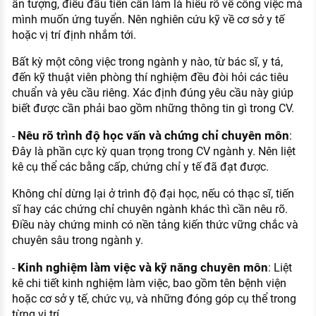
ấn tượng, điều đầu tiên cần làm là hiểu rõ về công việc mà
mình muốn ứng tuyển. Nên nghiên cứu kỹ về cơ sở y tế
hoặc vị trí định nhắm tới.
Bất kỳ một công việc trong ngành y nào, từ bác sĩ, y tá,
đến kỹ thuật viên phòng thí nghiệm đều đòi hỏi các tiêu
chuẩn và yêu cầu riêng. Xác định đúng yêu cầu này giúp
biết được cần phải bao gồm những thông tin gì trong CV.
Nêu rõ trình độ học vấn và chứng chỉ chuyên môn
-
:
Đây là phần cực kỳ quan trọng trong CV ngành y. Nên liệt
kê cụ thể các bằng cấp, chứng chỉ y tế đã đạt được.
Không chỉ dừng lại ở trình độ đại học, nếu có thạc sĩ, tiến
sĩ hay các chứng chỉ chuyên ngành khác thì cần nêu rõ.
Điều này chứng minh có nền tảng kiến thức vững chắc và
chuyên sâu trong ngành y.
Kinh nghiệm làm việc và kỹ năng chuyên môn
-
: Liệt
kê chi tiết kinh nghiệm làm việc, bao gồm tên bệnh viện
hoặc cơ sở y tế, chức vụ, và những đóng góp cụ thể trong
từng vị trí.