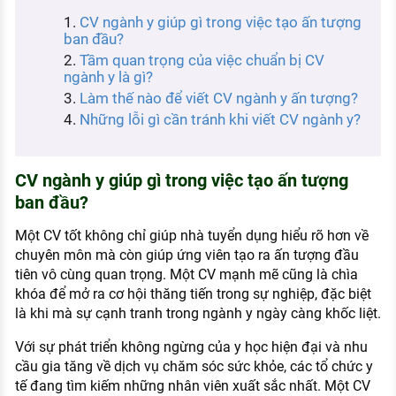
KHÁM PHÁ NGHỀ NGHIỆP
CV ngành y giúp gì trong việc tạo ấn tượng
ban đầu?
Tử vi nghề nghiệp
Tầm quan trọng của việc chuẩn bị CV
ngành y là gì?
Kỹ năng nghề nghiệp
Làm thế nào để viết CV ngành y ấn tượng?
HƯỚNG NGHIỆP VIỆC LÀM
Những lỗi gì cần tránh khi viết CV ngành y?
Đặc trưng từng nghề
CV ngành y giúp gì trong việc tạo ấn tượng
Xu hướng việc làm
ban đầu?
XÂY DỰNG VÀ PHÁT TRIỂN ĐỘI NGŨ
NHÂN SỰ
Một CV tốt không chỉ giúp nhà tuyển dụng hiểu rõ hơn về
chuyên môn mà còn giúp ứng viên tạo ra ấn tượng đầu
TUYỂN DỤNG VIỆC LÀM
tiên vô cùng quan trọng. Một CV mạnh mẽ cũng là chìa
khóa để mở ra cơ hội thăng tiến trong sự nghiệp, đặc biệt
là khi mà sự cạnh tranh trong ngành y ngày càng khốc liệt.
Với sự phát triển không ngừng của y học hiện đại và nhu
cầu gia tăng về dịch vụ chăm sóc sức khỏe, các tổ chức y
tế đang tìm kiếm những nhân viên xuất sắc nhất. Một CV