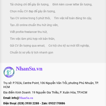
Tải chứng chỉ để gây ấn tượng
Đính kèm cover letter ấn tượng
Chọn mẫu CV đẹp để gây ấn tượng
Tạo CV online trong 5 phút thôi
Tìm việc kế toán đáng tin cậy
Tạo JD online chuẩn thu hút ứng viên
Viết profile freelancer thu hút
Tìm việc làm phù hợp với bản thân
Gửi CV ấn tượng qua email
Cơ hội cho kỹ sư mới tốt nghiệp
Chuẩn bị sơ yếu lý lịch nhanh gọn
NhanSu.vn
Trụ sở: P.702A, Centre Point, 106 Nguyễn Văn Trỗi, phường Phú Nhuận, TP.
HCM
Địa điểm Kinh Doanh: 19 Nguyễn Gia Thiều, P. Xuân Hòa, TP.HCM
Email:
info@
NhanSu.vn
Điện thoại: (028) 3930 2288 - Zalo: 0932170886