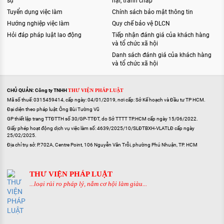
sự
nại, tranh chấp
Tuyển dụng việc làm
Chính sách bảo mật thông tin
Hướng nghiệp việc làm
Quy chế bảo vệ DLCN
Hỏi đáp pháp luật lao động
Tiếp nhận đánh giá của khách hàng
và tổ chức xã hội
Danh sách đánh giá của khách hàng
và tổ chức xã hội
CHỦ QUẢN: Công ty TNHH
THƯ VIỆN PHÁP LUẬT
Mã số thuế: 0315459414, cấp ngày: 04/01/2019, nơi cấp: Sở Kế hoạch và Đầu tư TP HCM.
Đại diện theo pháp luật: Ông Bùi Tường Vũ
GP thiết lập trang TTĐTTH số 30/GP-TTĐT, do Sở TTTT TP.HCM cấp ngày 15/06/2022.
Giấy phép hoạt động dịch vụ việc làm số: 4639/2025/10/SLĐTBXH-VLATLĐ cấp ngày
25/02/2025.
Địa chỉ trụ sở: P.702A, Centre Point, 106 Nguyễn Văn Trỗi, phường Phú Nhuận, TP. HCM
THƯ VIỆN PHÁP LUẬT
...loại rủi ro pháp lý, nắm cơ hội làm giàu...