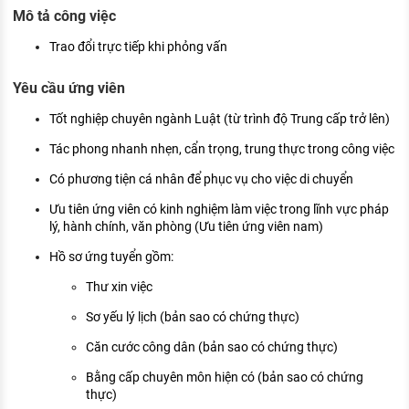
KHÁM PHÁ NGHỀ NGHIỆP
Mô tả công việc
Tử vi nghề nghiệp
Trao đổi trực tiếp khi phỏng vấn
Kỹ năng nghề nghiệp
Yêu cầu ứng viên
HƯỚNG NGHIỆP VIỆC LÀM
Tốt nghiệp chuyên ngành Luật (từ trình độ Trung cấp trở lên)
Đặc trưng từng nghề
Tác phong nhanh nhẹn, cẩn trọng, trung thực trong công việc
Có phương tiện cá nhân để phục vụ cho việc di chuyển
Xu hướng việc làm
Ưu tiên ứng viên có kinh nghiệm làm việc trong lĩnh vực pháp
XÂY DỰNG VÀ PHÁT TRIỂN ĐỘI NGŨ
lý, hành chính, văn phòng (Ưu tiên ứng viên nam)
NHÂN SỰ
Hồ sơ ứng tuyển gồm:
TUYỂN DỤNG VIỆC LÀM
Thư xin việc
Sơ yếu lý lịch (bản sao có chứng thực)
Căn cước công dân (bản sao có chứng thực)
Bằng cấp chuyên môn hiện có (bản sao có chứng
thực)