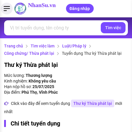
NhanSu.vn
Đăng nhập
Tìm việc
PHÁP LUẬT VIỆT NAM
Tìm việc làm
Quản lý CV
Tính lương Gross - Net
Văn bản pháp luật
Trang chủ
Tìm việc làm
Luật/Pháp lý
Việc làm ngành luật
Tải CV lên
Tính thuế thu nhập cá nhân
Chính sách mới
Công chứng/ Thừa phát lại
Tuyển dụng Thư ký Thừa phát lại
Việc làm lương cao
Tạo CV trực tuyến
Tính trợ cấp thất nghiệp
PHÁP LUẬT LAO ĐỘNG
Thư ký Thừa phát lại
Lao động và tiền lương
Việc làm tốt nhất
Mức lương:
Thương lượng
MẪU CV THEO STYLE
Kinh nghiệm:
Không yêu cầu
Bảo hiểm và phúc lợi
Hạn nộp hồ sơ:
25/07/2025
CÔNG TY
Mẫu CV đơn giản
Địa điểm:
Phú Thọ, Vĩnh Phúc
Thuế thu nhập
Danh sách nhà tuyển dụng
Click vào đây để xem tuyển dụng
Thư ký Thừa phát lại
mới
Mẫu CV hiện đại
nhất
Hồ sơ biểu mẫu
Nhà tuyển dụng hàng đầu
Chi tiết tuyển dụng
Chính sách lao động