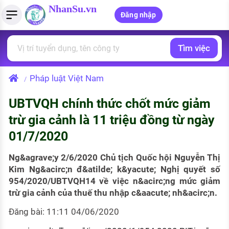
NhanSu.vn
Đăng nhập
Tìm việc
PHÁP LUẬT VIỆT NAM
Tìm việc làm
Quản lý CV
Tính lương Gross - Net
Văn bản pháp luật
Pháp luật Việt Nam
/
Việc làm ngành luật
Tải CV lên
Tính thuế thu nhập cá nhân
Chính sách mới
UBTVQH chính thức chốt mức giảm
Việc làm lương cao
Tạo CV trực tuyến
Tính trợ cấp thất nghiệp
PHÁP LUẬT LAO ĐỘNG
trừ gia cảnh là 11 triệu đồng từ ngày
Lao động và tiền lương
Việc làm tốt nhất
01/7/2020
MẪU CV THEO STYLE
Bảo hiểm và phúc lợi
CÔNG TY
Mẫu CV đơn giản
Ng&agrave;y 2/6/2020 Chủ tịch Quốc hội Nguyễn Thị
Kim Ng&acirc;n đ&atilde; k&yacute; Nghị quyết số
Thuế thu nhập
Danh sách nhà tuyển dụng
954/2020/UBTVQH14 về việc n&acirc;ng mức giảm
Mẫu CV hiện đại
trừ gia cảnh của thuế thu nhập c&aacute; nh&acirc;n.
Hồ sơ biểu mẫu
Nhà tuyển dụng hàng đầu
Đăng bài: 11:11 04/06/2020
Chính sách lao động