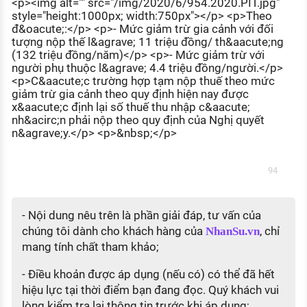
<p><img alt="" src="/img/2020/6/954.2020.PIT.jpg"
KHÁM PHÁ NGHỀ NGHIỆP
style="height:1000px; width:750px"></p> <p>Theo
đ&oacute;:</p> <p>- Mức giảm trừ gia cảnh với đối
Tử vi nghề nghiệp
tượng nộp thế l&agrave; 11 triệu đồng/ th&aacute;ng
(132 triệu đồng/năm)</p> <p>- Mức giảm trừ với
Kỹ năng nghề nghiệp
người phụ thuộc l&agrave; 4.4 triệu đồng/người.</p>
<p>C&aacute;c trường hợp tạm nộp thuế theo mức
HƯỚNG NGHIỆP VIỆC LÀM
giảm trừ gia cảnh theo quy định hiện nay được
x&aacute;c định lại số thuế thu nhập c&aacute;
Đặc trưng từng nghề
nh&acirc;n phải nộp theo quy định của Nghị quyết
n&agrave;y.</p> <p>&nbsp;</p>
Xu hướng việc làm
XÂY DỰNG VÀ PHÁT TRIỂN ĐỘI NGŨ
94
NHÂN SỰ
TUYỂN DỤNG VIỆC LÀM
- Nội dung nêu trên là phần giải đáp, tư vấn của
chúng tôi dành cho khách hàng của
, chỉ
NhanSu.vn
mang tính chất tham khảo;
- Điều khoản được áp dụng (nếu có) có thể đã hết
hiệu lực tại thời điểm bạn đang đọc. Quý khách vui
lòng kiểm tra lại thông tin trước khi áp dụng;