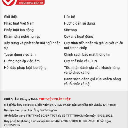
Giới thiệu
Liên hệ
Pháp luật Việt Nam
Hướng dẫn sử dụng
Pháp luật lao động
Sitemap
Khám phá nghề nghiệp
Quy chế hoạt động
Xây dựng và phát triển đội ngũ nhân
Quy trình tiếp nhận và giải quyết khiếu
sự
nại, tranh chấp
Tuyển dụng việc làm
Chính sách bảo mật thông tin
Hướng nghiệp việc làm
Quy chế bảo vệ DLCN
Hỏi đáp pháp luật lao động
Tiếp nhận đánh giá của khách hàng
và tổ chức xã hội
Danh sách đánh giá của khách hàng
và tổ chức xã hội
CHỦ QUẢN: Công ty TNHH
THƯ VIỆN PHÁP LUẬT
Mã số thuế: 0315459414, cấp ngày: 04/01/2019, nơi cấp: Sở Kế hoạch và Đầu tư TP HCM.
Đại diện theo pháp luật: Ông Bùi Tường Vũ
GP thiết lập trang TTĐTTH số 30/GP-TTĐT, do Sở TTTT TP.HCM cấp ngày 15/06/2022.
Giấy phép hoạt động dịch vụ việc làm số: 4639/2025/10/SLĐTBXH-VLATLĐ cấp ngày
25/02/2025.