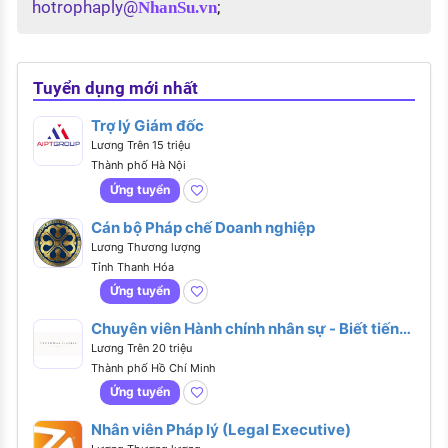
hotrophaply@
;
NhanSu.vn
Tuyển dụng mới nhất
Trợ lý Giám đốc
Lương Trên 15 triệu
Thành phố Hà Nội
Ứng tuyển
Cán bộ Pháp chế Doanh nghiệp
Lương Thương lượng
Tỉnh Thanh Hóa
Ứng tuyển
Chuyên viên Hành chính nhân sự - Biết tiếng
Anh hoặc tiếng Trung
Lương Trên 20 triệu
Thành phố Hồ Chí Minh
Ứng tuyển
Nhân viên Pháp lý (Legal Executive)