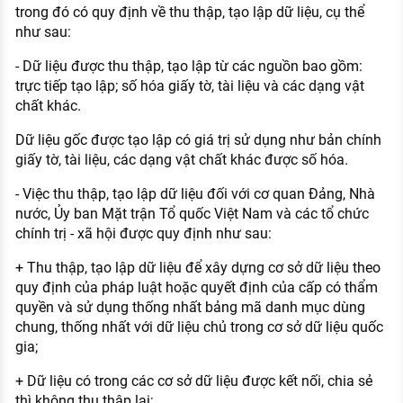
trong đó có quy định về thu thập, tạo lập dữ liệu, cụ thể
KHÁM PHÁ NGHỀ NGHIỆP
như sau:
Tử vi nghề nghiệp
- Dữ liệu được thu thập, tạo lập từ các nguồn bao gồm:
Kỹ năng nghề nghiệp
trực tiếp tạo lập; số hóa giấy tờ, tài liệu và các dạng vật
chất khác.
HƯỚNG NGHIỆP VIỆC LÀM
Dữ liệu gốc được tạo lập có giá trị sử dụng như bản chính
Đặc trưng từng nghề
giấy tờ, tài liệu, các dạng vật chất khác được số hóa.
Xu hướng việc làm
- Việc thu thập, tạo lập dữ liệu đối với cơ quan Đảng, Nhà
nước, Ủy ban Mặt trận Tổ quốc Việt Nam và các tổ chức
XÂY DỰNG VÀ PHÁT TRIỂN ĐỘI NGŨ
chính trị - xã hội được quy định như sau:
NHÂN SỰ
+ Thu thập, tạo lập dữ liệu để xây dựng cơ sở dữ liệu theo
TUYỂN DỤNG VIỆC LÀM
quy định của pháp luật hoặc quyết định của cấp có thẩm
quyền và sử dụng thống nhất bảng mã danh mục dùng
chung, thống nhất với dữ liệu chủ trong cơ sở dữ liệu quốc
gia;
+ Dữ liệu có trong các cơ sở dữ liệu được kết nối, chia sẻ
thì không thu thập lại;