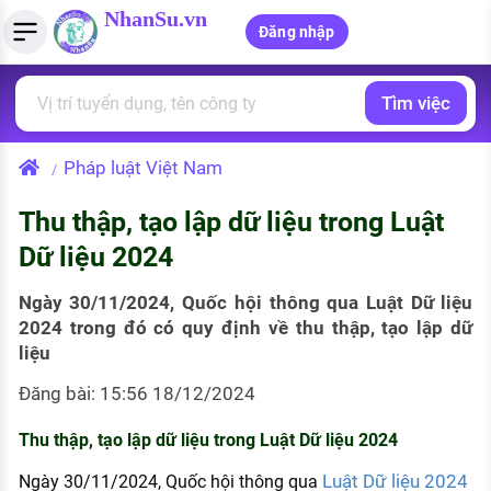
NhanSu.vn
Đăng nhập
Tìm việc
PHÁP LUẬT VIỆT NAM
Tìm việc làm
Quản lý CV
Tính lương Gross - Net
Văn bản pháp luật
Pháp luật Việt Nam
/
Việc làm ngành luật
Tải CV lên
Tính thuế thu nhập cá nhân
Chính sách mới
Thu thập, tạo lập dữ liệu trong Luật
Việc làm lương cao
Tạo CV trực tuyến
Tính trợ cấp thất nghiệp
PHÁP LUẬT LAO ĐỘNG
Dữ liệu 2024
Lao động và tiền lương
Việc làm tốt nhất
MẪU CV THEO STYLE
Ngày 30/11/2024, Quốc hội thông qua Luật Dữ liệu
Bảo hiểm và phúc lợi
2024 trong đó có quy định về thu thập, tạo lập dữ
CÔNG TY
Mẫu CV đơn giản
liệu
Thuế thu nhập
Danh sách nhà tuyển dụng
Mẫu CV hiện đại
Đăng bài: 15:56 18/12/2024
Hồ sơ biểu mẫu
Thu thập, tạo lập dữ liệu trong Luật Dữ liệu 2024
Nhà tuyển dụng hàng đầu
Chính sách lao động
Luật Dữ liệu 2024
Ngày 30/11/2024, Quốc hội thông qua