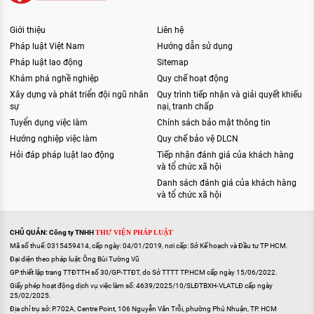
Giới thiệu
Liên hệ
Pháp luật Việt Nam
Hướng dẫn sử dụng
Pháp luật lao động
Sitemap
Khám phá nghề nghiệp
Quy chế hoạt động
Xây dựng và phát triển đội ngũ nhân
Quy trình tiếp nhận và giải quyết khiếu
sự
nại, tranh chấp
Tuyển dụng việc làm
Chính sách bảo mật thông tin
Hướng nghiệp việc làm
Quy chế bảo vệ DLCN
Hỏi đáp pháp luật lao động
Tiếp nhận đánh giá của khách hàng
và tổ chức xã hội
Danh sách đánh giá của khách hàng
và tổ chức xã hội
CHỦ QUẢN: Công ty TNHH
THƯ VIỆN PHÁP LUẬT
Mã số thuế: 0315459414, cấp ngày: 04/01/2019, nơi cấp: Sở Kế hoạch và Đầu tư TP HCM.
Đại diện theo pháp luật: Ông Bùi Tường Vũ
GP thiết lập trang TTĐTTH số 30/GP-TTĐT, do Sở TTTT TP.HCM cấp ngày 15/06/2022.
Giấy phép hoạt động dịch vụ việc làm số: 4639/2025/10/SLĐTBXH-VLATLĐ cấp ngày
25/02/2025.
Địa chỉ trụ sở: P.702A, Centre Point, 106 Nguyễn Văn Trỗi, phường Phú Nhuận, TP. HCM