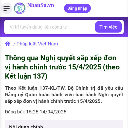
NhanSu.vn
Đăng nhập
Tìm việc
PHÁP LUẬT VIỆT NAM
Tìm việc làm
Quản lý CV
Tính lương Gross - Net
Văn bản pháp luật
Pháp luật Việt Nam
/
Việc làm ngành luật
Tải CV lên
Tính thuế thu nhập cá nhân
Chính sách mới
Thông qua Nghị quyết sắp xếp đơn
Việc làm lương cao
Tạo CV trực tuyến
Tính trợ cấp thất nghiệp
PHÁP LUẬT LAO ĐỘNG
vị hành chính trước 15/4/2025 (theo
Lao động và tiền lương
Việc làm tốt nhất
Kết luận 137)
MẪU CV THEO STYLE
Bảo hiểm và phúc lợi
CÔNG TY
Mẫu CV đơn giản
Theo Kết luận 137-KL/TW, Bộ Chính trị đã yêu cầu
Đảng uỷ Quốc hoàn hành việc ban hành Nghị quyết
Thuế thu nhập
Danh sách nhà tuyển dụng
sắp xếp đơn vị hành chính trước 15/4/2025.
Mẫu CV hiện đại
Hồ sơ biểu mẫu
Đăng bài: 15:25 14/04/2025
Nhà tuyển dụng hàng đầu
Chính sách lao động
Nội dung chính