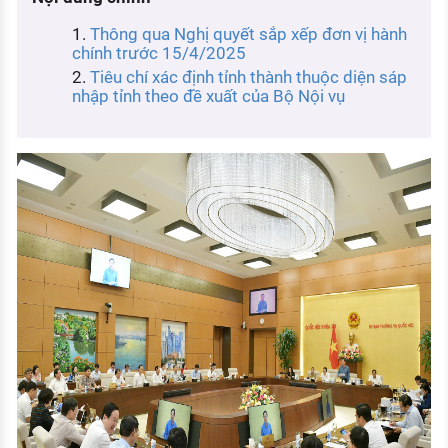
KHÁM PHÁ NGHỀ NGHIỆP
Thông qua Nghị quyết sắp xếp đơn vị hành
Tử vi nghề nghiệp
chính trước 15/4/2025
Tiêu chí xác định tỉnh thành thuộc diện sáp
Kỹ năng nghề nghiệp
nhập tỉnh theo đề xuất của Bộ Nội vụ
HƯỚNG NGHIỆP VIỆC LÀM
Đặc trưng từng nghề
Xu hướng việc làm
XÂY DỰNG VÀ PHÁT TRIỂN ĐỘI NGŨ
NHÂN SỰ
TUYỂN DỤNG VIỆC LÀM