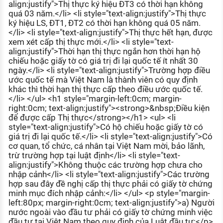
align:justify">Thị thực ký hiệu ĐT3 có thời hạn không
quá 03 năm.</li> <li style="text-align:justify">Thị thực
ký hiệu LS, ĐT1, ĐT2 có thời hạn không quá 05 năm.
</li> <li style="text-align:justify">Thị thực hết hạn, được
xem xét cấp thị thực mới.</li> <li style="text-
align:justify">Thời hạn thị thực ngắn hơn thời hạn hộ
chiếu hoặc giấy tờ có giá trị đi lại quốc tế ít nhất 30
ngày.</li> <li style="text-align:justify">Trường hợp điều
ước quốc tế mà Việt Nam là thành viên có quy định
khác thì thời hạn thị thực cấp theo điều ước quốc tế.
</li> </ul> <h1 style="margin-left:0cm; margin-
right:0cm; text-align:justify"><strong>&nbsp;Điều kiện
để được cấp Thị thực</strong></h1> <ul> <li
style="text-align:justify">Có hộ chiếu hoặc giấy tờ có
giá trị đi lại quốc tế.</li> <li style="text-align:justify">Có
cơ quan, tổ chức, cá nhân tại Việt Nam mời, bảo lãnh,
trừ trường hợp tại luật định</li> <li style="text-
align:justify">Không thuộc các trường hợp chưa cho
nhập cảnh</li> <li style="text-align:justify">Các trường
hợp sau đây đề nghị cấp thị thực phải có giấy tờ chứng
minh mục đích nhập cảnh:</li> </ul> <p style="margin-
left:80px; margin-right:0cm; text-align:justify">a) Người
nước ngoài vào đầu tư phải có giấy tờ chứng minh việc
đầu tư tại Việt Nam theo quy định của Luật đầu tư;</p>