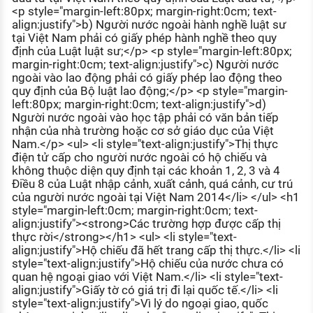
<p style="margin-left:80px; margin-right:0cm; text-
align:justify">b) Người nước ngoài hành nghề luật sư
tại Việt Nam phải có giấy phép hành nghề theo quy
định của Luật luật sư;</p> <p style="margin-left:80px;
margin-right:0cm; text-align:justify">c) Người nước
ngoài vào lao động phải có giấy phép lao động theo
quy định của Bộ luật lao động;</p> <p style="margin-
left:80px; margin-right:0cm; text-align:justify">d)
Người nước ngoài vào học tập phải có văn bản tiếp
nhận của nhà trường hoặc cơ sở giáo dục của Việt
Nam.</p> <ul> <li style="text-align:justify">Thị thực
điện tử cấp cho người nước ngoài có hộ chiếu và
không thuộc diện quy định tại các khoản 1, 2, 3 và 4
Điều 8 của Luật nhập cảnh, xuất cảnh, quá cảnh, cư trú
của người nước ngoài tại Việt Nam 2014</li> </ul> <h1
style="margin-left:0cm; margin-right:0cm; text-
align:justify"><strong>Các trường hợp được cấp thị
thực rời</strong></h1> <ul> <li style="text-
align:justify">Hộ chiếu đã hết trang cấp thị thực.</li> <li
style="text-align:justify">Hộ chiếu của nước chưa có
quan hệ ngoại giao với Việt Nam.</li> <li style="text-
align:justify">Giấy tờ có giá trị đi lại quốc tế.</li> <li
style="text-align:justify">Vì lý do ngoại giao, quốc