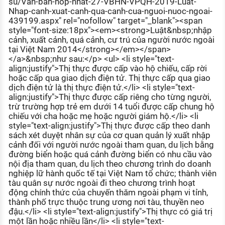
su/Van-ban-hop-nhat-27-VBHN-VPQH-2019-Luat-
Nhap-canh-xuat-canh-qua-canh-cua-nguoi-nuoc-ngoai-
439199.aspx" rel="nofollow" target="_blank"><span
style="font-size:18px"><em><strong>Luật&nbsp;nhập
cảnh, xuất cảnh, quá cảnh, cư trú của người nước ngoài
tại Việt Nam 2014</strong></em></span>
</a>&nbsp;như sau:</p> <ul> <li style="text-
align:justify">Thị thực được cấp vào hộ chiếu, cấp rời
hoặc cấp qua giao dịch điện tử. Thị thực cấp qua giao
dịch điện tử là thị thực điện tử.</li> <li style="text-
align:justify">Thị thực được cấp riêng cho từng người,
trừ trường hợp trẻ em dưới 14 tuổi được cấp chung hộ
chiếu với cha hoặc mẹ hoặc người giám hộ.</li> <li
style="text-align:justify">Thị thực được cấp theo danh
sách xét duyệt nhân sự của cơ quan quản lý xuất nhập
cảnh đối với người nước ngoài tham quan, du lịch bằng
đường biển hoặc quá cảnh đường biển có nhu cầu vào
nội địa tham quan, du lịch theo chương trình do doanh
nghiệp lữ hành quốc tế tại Việt Nam tổ chức; thành viên
tàu quân sự nước ngoài đi theo chương trình hoạt
động chính thức của chuyến thăm ngoài phạm vi tỉnh,
thành phố trực thuộc trung ương nơi tàu, thuyền neo
đậu.</li> <li style="text-align:justify">Thị thực có giá trị
một lần hoặc nhiều lần</li> <li style="text-