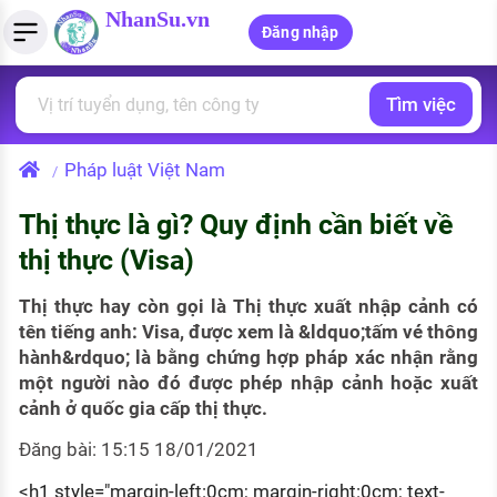
NhanSu.vn
Đăng nhập
Tìm việc
PHÁP LUẬT VIỆT NAM
Tìm việc làm
Quản lý CV
Tính lương Gross - Net
Văn bản pháp luật
Pháp luật Việt Nam
/
Việc làm ngành luật
Tải CV lên
Tính thuế thu nhập cá nhân
Chính sách mới
Thị thực là gì? Quy định cần biết về
Việc làm lương cao
Tạo CV trực tuyến
Tính trợ cấp thất nghiệp
PHÁP LUẬT LAO ĐỘNG
thị thực (Visa)
Lao động và tiền lương
Việc làm tốt nhất
MẪU CV THEO STYLE
Thị thực hay còn gọi là Thị thực xuất nhập cảnh có
Bảo hiểm và phúc lợi
tên tiếng anh: Visa, được xem là &ldquo;tấm vé thông
CÔNG TY
Mẫu CV đơn giản
hành&rdquo; là bằng chứng hợp pháp xác nhận rằng
Thuế thu nhập
một người nào đó được phép nhập cảnh hoặc xuất
Danh sách nhà tuyển dụng
Mẫu CV hiện đại
cảnh ở quốc gia cấp thị thực.
Hồ sơ biểu mẫu
Nhà tuyển dụng hàng đầu
Đăng bài: 15:15 18/01/2021
Chính sách lao động
<h1 style="margin-left:0cm; margin-right:0cm; text-