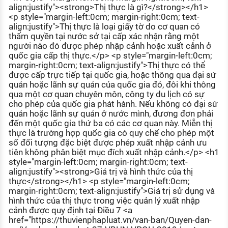
align:justify"><strong>Thị thực là gì?</strong></h1>
KHÁM PHÁ NGHỀ NGHIỆP
<p style="margin-left:0cm; margin-right:0cm; text-
Tử vi nghề nghiệp
align:justify">Thị thực là loại giấy tờ do cơ quan có
thẩm quyền tại nước sở tại cấp xác nhận rằng một
người nào đó được phép nhập cảnh hoặc xuất cảnh ở
Kỹ năng nghề nghiệp
quốc gia cấp thị thực.</p> <p style="margin-left:0cm;
margin-right:0cm; text-align:justify">Thị thực có thể
HƯỚNG NGHIỆP VIỆC LÀM
được cấp trực tiếp tại quốc gia, hoặc thông qua đại sứ
Đặc trưng từng nghề
quán hoặc lãnh sự quán của quốc gia đó, đôi khi thông
qua một cơ quan chuyên môn, công ty du lịch có sự
cho phép của quốc gia phát hành. Nếu không có đại sứ
Xu hướng việc làm
quán hoặc lãnh sự quán ở nước mình, đương đơn phải
XÂY DỰNG VÀ PHÁT TRIỂN ĐỘI NGŨ
đến một quốc gia thứ ba có các cơ quan này. Miễn thị
NHÂN SỰ
thực là trường hợp quốc gia có quy chế cho phép một
số đối tượng đặc biệt được phép xuất nhập cảnh ưu
TUYỂN DỤNG VIỆC LÀM
tiên không phân biệt mục đích xuất nhập cảnh.</p> <h1
style="margin-left:0cm; margin-right:0cm; text-
align:justify"><strong>Giá trị và hình thức của thị
thực</strong></h1> <p style="margin-left:0cm;
margin-right:0cm; text-align:justify">Giá trị sử dụng và
hình thức của thị thực trong việc quản lý xuất nhập
cảnh được quy định tại Điều 7 <a
href="https://thuvienphapluat.vn/van-ban/Quyen-dan-