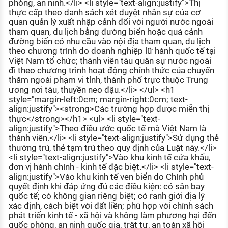
phòng, an ninh.</li> <li style="text-align:justify">Thị
thực cấp theo danh sách xét duyệt nhân sự của cơ
quan quản lý xuất nhập cảnh đối với người nước ngoài
tham quan, du lịch bằng đường biển hoặc quá cảnh
đường biển có nhu cầu vào nội địa tham quan, du lịch
theo chương trình do doanh nghiệp lữ hành quốc tế tại
Việt Nam tổ chức; thành viên tàu quân sự nước ngoài
đi theo chương trình hoạt động chính thức của chuyến
thăm ngoài phạm vi tỉnh, thành phố trực thuộc Trung
ương nơi tàu, thuyền neo đậu.</li> </ul> <h1
style="margin-left:0cm; margin-right:0cm; text-
align:justify"><strong>Các trường hợp được miễn thị
thực</strong></h1> <ul> <li style="text-
align:justify">Theo điều ước quốc tế mà Việt Nam là
thành viên.</li> <li style="text-align:justify">Sử dụng thẻ
thường trú, thẻ tạm trú theo quy định của Luật này.</li>
<li style="text-align:justify">Vào khu kinh tế cửa khẩu,
đơn vị hành chính - kinh tế đặc biệt.</li> <li style="text-
align:justify">Vào khu kinh tế ven biển do Chính phủ
quyết định khi đáp ứng đủ các điều kiện: có sân bay
quốc tế; có không gian riêng biệt; có ranh giới địa lý
xác định, cách biệt với đất liền; phù hợp với chính sách
phát triển kinh tế - xã hội và không làm phương hại đến
quốc phòng, an ninh quốc gia, trật tự, an toàn xã hội