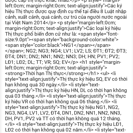
được cấp thị thực khác nhau.</p> <p style="margin-
left:0cm; margin-right:0cm; text-align:justify">Các ký
hiệu Thị thực được quy định cụ thể tại điều 8 Luật nhập
cảnh, xuất cảnh, quá cảnh, cư trú của người nước ngoài
tại Việt Nam 2014</p> <p style="margin-left:0cm;
margin-right:0cm; text-align:justify">Các loại ký hiệu
Thị thực phổ biến đơn cử như là: <span style="font-
size:9.0pt"><span style="background-color:white">
<span style="color:black">NG1</span></span>
</span>; NG2; NG3; NG4; LV1; LV2; LS; ĐT1; ĐT2; ĐT3;
ĐT4; DN1; DN2; NN1; NN2; NN3; DH; HN; PV1; PV2;
LĐ1; LĐ2; DL; TT; VR; SQ; EV</p> <h1 style="margin-
left:0cm; margin-right:0cm; text-align:justify">
<strong>Thời hạn Thị thực</strong></h1> <ul> <li
style="text-align:justify">Thị thực ký hiệu SQ, EV có thời
hạn không quá 30 ngày.</li> <li style="text-
align:justify">Thị thực ký hiệu HN, DL có thời hạn không
quá 03 tháng.</li> <li style="text-align:justify">Thị thực
ký hiệu VR có thời hạn không quá 06 tháng.</li> <li
style="text-align:justify">Thị thực ký hiệu NG1, NG2,
NG3, NG4, LV1, LV2, ĐT4, DN1, DN2, NN1, NN2, NN3,
DH, PV1, PV2 và TT có thời hạn không quá 12 tháng.
</li> <li style="text-align:justify">Thị thực ký hiệu LĐ1,
LĐ2 có thời hạn không quá 02 năm.</li> <li style="text-