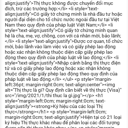
align:justify">Thị thực không được chuyển đổi mục
đích, trừ các trường hợp:</li> <li style="text-
align:justify">Có giấy tờ chứng minh là nhà đầu tư hoặc
người đại diện cho tổ chức nước ngoài đầu tư tại Việt
Nam theo quy định của pháp luật Việt Nam;</li> <li
style="text-align:justify">Có giấy tờ chứng minh quan
hệ là cha, mẹ, vợ, chồng, con với cá nhân mời, bảo lãnh;
</li> <li style="text-align:justify">Được cơ quan, tổ chức
mời, bảo lãnh vào làm việc và có giấy phép lao động
hoặc xác nhận không thuộc diện cấp giấy phép lao
động theo quy định của pháp luật về lao động;</li> <li
style="text-align:justify">Nhập cảnh bằng thị thực điện
tử và có giấy phép lao động hoặc xác nhận không
thuộc diện cấp giấy phép lao động theo quy định của
pháp luật về lao động.</li> </ul> <p style="margin-
left:36pt; margin-right:0cm; text-align:center"><img
alt="Thị thực là gì? Quy định cần biết về thị thực (Visa)"
src="/img/2021/1/thi thuc la gì.jpg"></p> <h1
style="margin-left:0cm; margin-right:0cm; text-
align:justify"><strong>Ký hiệu của các loại Thị
thực</strong></h1> <p style="margin-left:0cm;
margin-right:0cm; text-align:justify">Hiện tại có 21 loại
ký hiệu Thị thực khác nhau để phân loại các đối tượng