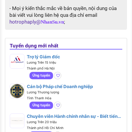
- Mọi ý kiến thắc mắc về bản quyền, nội dung của
bài viết vui lòng liên hệ qua địa chỉ email
hotrophaply@
;
NhanSu.vn
Tuyển dụng mới nhất
Trợ lý Giám đốc
Lương Trên 15 triệu
Thành phố Hà Nội
Ứng tuyển
Cán bộ Pháp chế Doanh nghiệp
Lương Thương lượng
Tỉnh Thanh Hóa
Ứng tuyển
Chuyên viên Hành chính nhân sự - Biết tiếng
Anh hoặc tiếng Trung
Lương Trên 20 triệu
Thành phố Hồ Chí Minh